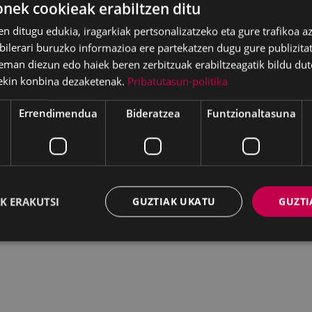
ek cookieak erabiltzen ditu
en ditugu edukia, iragarkiak pertsonalizatzeko eta gure trafikoa a
lerari buruzko informazioa ere partekatzen dugu gure publizitate
eman diezun edo haiek beren zerbitzuak erabiltzeagatik bildu dut
ekin konbina dezaketenak.
Pribatutasun-politika
Errendimendua
Bideratzea
Funtzionaltasuna
K ERAKUTSI
GUZTIAK UKATU
GUZTI