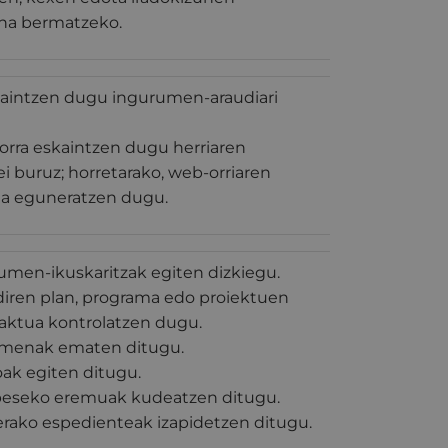
ena bermatzeko.
kaintzen dugu ingurumen-araudiari
orra eskaintzen dugu herriaren
 buruz; horretarako, web-orriaren
a eguneratzen dugu.
umen-ikuskaritzak egiten dizkiegu.
diren plan, programa edo proiektuen
ktua kontrolatzen dugu.
menak ematen ditugu.
ak egiten ditugu.
eseko eremuak kudeatzen ditugu.
rako espedienteak izapidetzen ditugu.