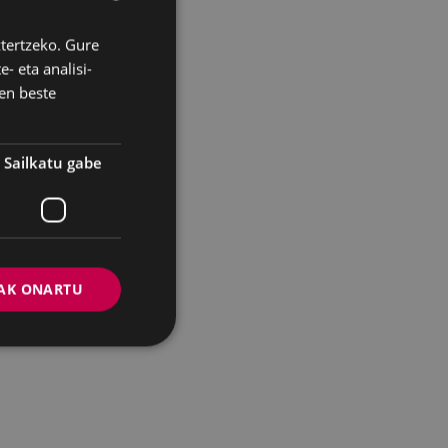
ztertzeko. Gure
BASQUE
- eta analisi-
SPANISH
en beste
Sailkatu gabe
AK ONARTU