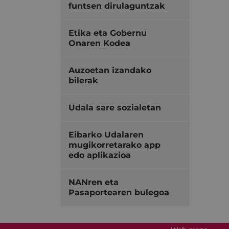
funtsen dirulaguntzak
Etika eta Gobernu
Onaren Kodea
Auzoetan izandako
bilerak
Udala sare sozialetan
Eibarko Udalaren
mugikorretarako app
edo aplikazioa
NANren eta
Pasaportearen bulegoa