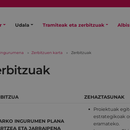
r
Udala
Tramiteak eta zerbitzuak
Albi
Ingurumena
Zerbitzuen karta
Zerbitzuak
rbitzuak
BITZUA
ZEHAZTASUNAK
Proiektuak egi
estrategikoak o
BARKO INGURUMEN PLANA
eramateko.
RTZEA ETA JARRAIPENA