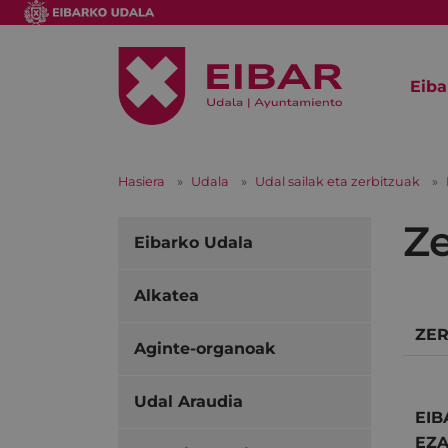
Eiba
Hasiera
Udala
Udal sailak eta zerbitzuak
Ze
Eibarko Udala
Alkatea
ZER
Aginte-organoak
Udal Araudia
EI
EZA