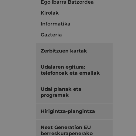
Ego Ibarra Batzordea
Kirolak
Informatika
Gazteria
Zerbitzuen kartak
Udalaren egitura:
telefonoak eta emailak
Udal planak eta
programak
Hirigintza-plangintza
Next Generation EU
berreskurapenerako