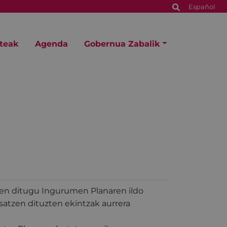
Español
steak
Agenda
Gobernua Zabalik
ten ditugu Ingurumen Planaren ildo
satzen dituzten ekintzak aurrera