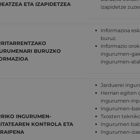
EATZEA ETA IZAPIDETZEA
izapidetze zuz
Informazioa es
buruz.
RRITARRENTZAKO
Informazio orok
GURUMENARI BURUZKO
ingurumen-gaiei
FORMAZIOA
ingurumen-atal
Jarduerei ingur
Herrian egiten 
ingurumen-inpa
Ingurumen-bai
RIKO INGURUMEN-
Txosten tekniko
ITATEAREN KONTROLA ETA
Ingurumen bab
RAIPENA
Ingurumen-izae