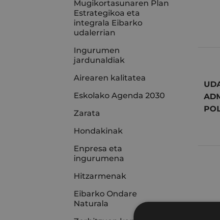
Mugikortasunaren Plan
Estrategikoa eta
integrala Eibarko
udalerrian
Ingurumen
jardunaldiak
Airearen kalitatea
UDA
Eskolako Agenda 2030
ADM
POL
Zarata
Hondakinak
Enpresa eta
ingurumena
Hitzarmenak
Eibarko Ondare
Naturala