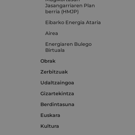
Jasangarriaren Plan
berria (HMJP)
Eibarko Energia Ataria
Airea
Energiaren Bulego
Birtuala
Obrak
Zerbitzuak
Udaltzaingoa
Gizartekintza
Berdintasuna
Euskara
Kultura