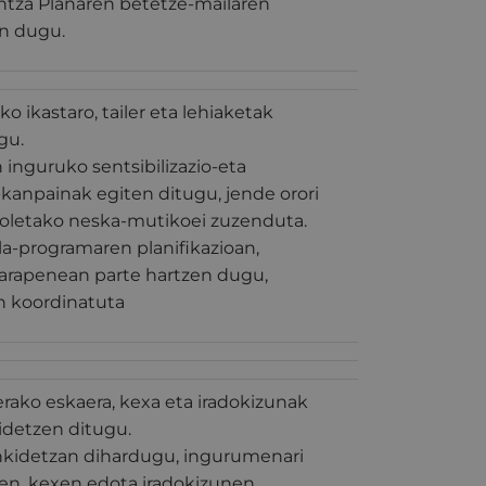
tza Planaren betetze-mailaren
en dugu.
 ikastaro, tailer eta lehiaketak
gu.
inguruko sentsibilizazio-eta
-kanpainak egiten ditugu, jende orori
koletako neska-mutikoei zuzenduta.
a-programaren planifikazioan,
garapenean parte hartzen dugu,
 koordinatuta
ako eskaera, kexa eta iradokizunak
pidetzen ditugu.
ankidetzan dihardugu, ingurumenari
en, kexen edota iradokizunen