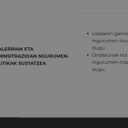
Udalaren gainer
ingurumen-ikus
dugu.
LERRIAN ETA
Ondasunak eta z
INSITRAZIOAN NGURUMEN-
ingurumen-iriz
ITIKAK SUSTATZEA
dugu.