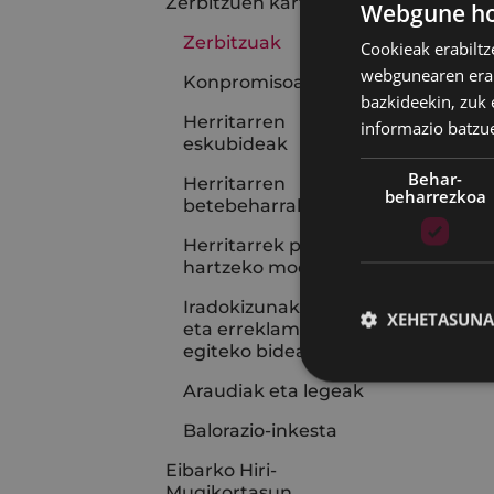
Zerbitzuen karta
Webgune hon
Zerbitzuak
Cookieak erabiltz
webgunearen erabi
Konpromisoak
bazkideekin, zuk 
Herritarren
informazio batzu
eskubideak
Behar-
Herritarren
beharrezkoa
betebeharrak
Herritarrek parte
hartzeko moduak
Iradokizunak, kexak
XEHETASUNA
eta erreklamazioak
egiteko bideak
Araudiak eta legeak
Balorazio-inkesta
Eibarko Hiri-
Mugikortasun