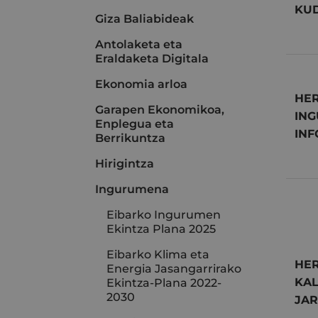
KUD
Giza Baliabideak
Antolaketa eta
Eraldaketa Digitala
Ekonomia arloa
HE
Garapen Ekonomikoa,
IN
Enplegua eta
IN
Berrikuntza
Hirigintza
Ingurumena
Eibarko Ingurumen
Ekintza Plana 2025
Eibarko Klima eta
HER
Energia Jasangarrirako
KAL
Ekintza-Plana 2022-
2030
JAR