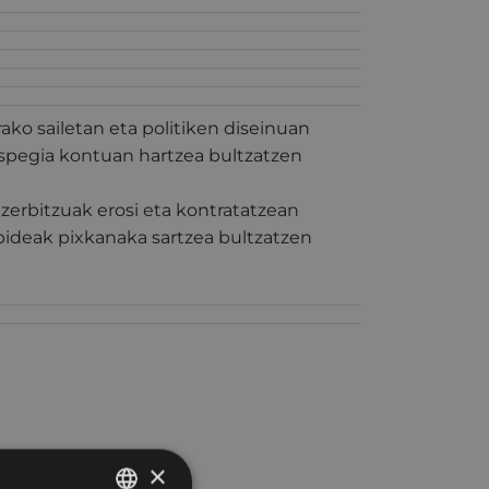
ako sailetan eta politiken diseinuan
pegia kontuan hartzea bultzatzen
erbitzuak erosi eta kontratatzean
pideak pixkanaka sartzea bultzatzen
×