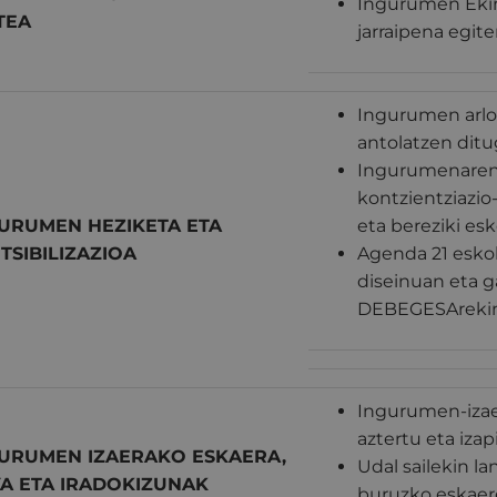
Ingurumen Ekin
TEA
jarraipena egit
Ingurumen arloko
antolatzen ditu
Ingurumenaren 
kontzientziazio
URUMEN HEZIKETA ETA
eta bereziki es
TSIBILIZAZIOA
Agenda 21 eskol
diseinuan eta 
DEBEGESArekin
Ingurumen-izaer
aztertu eta iza
URUMEN IZAERAKO ESKAERA,
Udal sailekin l
A ETA IRADOKIZUNAK
buruzko eskaer