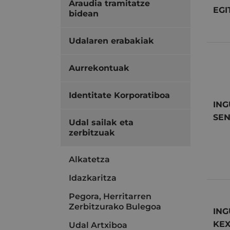
Araudia tramitatze
EGI
bidean
Udalaren erabakiak
Aurrekontuak
Identitate Korporatiboa
ING
SEN
Udal sailak eta
zerbitzuak
Alkatetza
Idazkaritza
Pegora, Herritarren
Zerbitzurako Bulegoa
ING
KEX
Udal Artxiboa