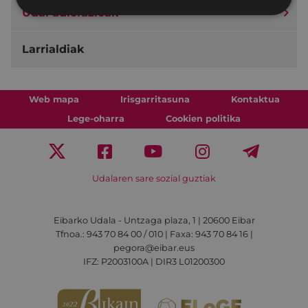
Udal adierazleak
Larrialdiak
Web mapa
Irisgarritasuna
Kontaktua
Lege-oharra
Cookien politika
Udalaren sare sozial guztiak
Eibarko Udala - Untzaga plaza, 1 | 20600 Eibar
Tfnoa.: 943 70 84 00 / 010 | Faxa: 943 70 84 16 |
pegora@eibar.eus
IFZ: P2003100A | DIR3 L01200300