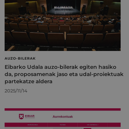
AUZO-BILERAK
Eibarko Udala auzo-bilerak egiten hasiko
da, proposamenak jaso eta udal-proiektuak
partekatze aldera
2025/11/14