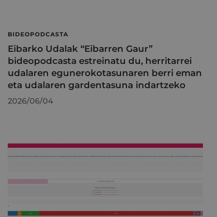
BIDEOPODCASTA
Eibarko Udalak “Eibarren Gaur”
bideopodcasta estreinatu du, herritarrei
udalaren egunerokotasunaren berri eman
eta udalaren gardentasuna indartzeko
2026/06/04