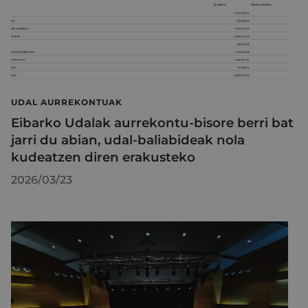
UDAL AURREKONTUAK
Eibarko Udalak aurrekontu-bisore berri bat
jarri du abian, udal-baliabideak nola
kudeatzen diren erakusteko
2026/03/23