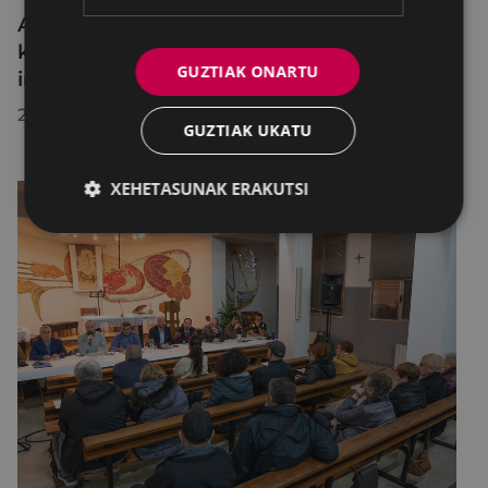
Abian da Udalaren eta herritarren arteko
komunikazioaren egoera baloratzeko
GUZTIAK ONARTU
inkesta
2024/11/11
GUZTIAK UKATU
XEHETASUNAK ERAKUTSI