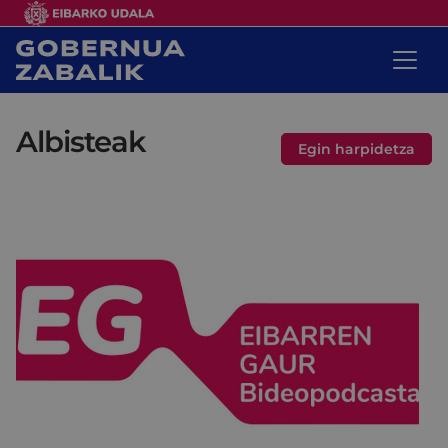
Albisteak
Egin harpidetza