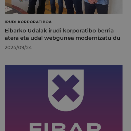
IRUDI KORPORATIBOA
Eibarko Udalak irudi korporatibo berria
atera eta udal webgunea modernizatu du
2024/09/24