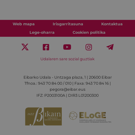
Web mapa
Irisgarritasuna
Kontaktua
Lege-oharra
Cookien politika
Udalaren sare sozial guztiak
Eibarko Udala - Untzaga plaza, 1 | 20600 Eibar
Tfnoa.: 943 70 84 00 / 010 | Faxa: 943 70 84 16 |
pegora@eibar.eus
IFZ: P2003100A | DIR3 L01200300