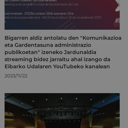
Bigarren aldiz antolatu den "Komunikazioa
eta Gardentasuna administrazio
publikoetan" izeneko Jardunaldia
streaming bidez jarraitu ahal izango da
Eibarko Udalaren YouTubeko kanalean
2023/11/22