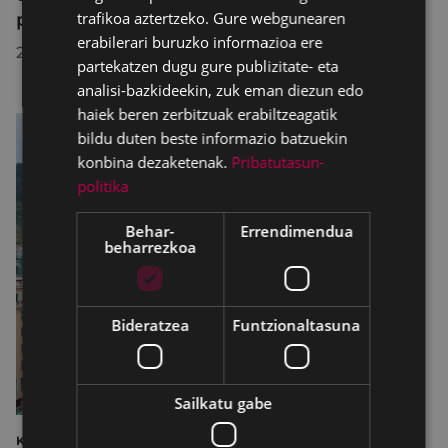
trafikoa aztertzeko. Gure webgunearen
proiektuagatik
erabilerari buruzko informazioa ere
2025/04/30
partekatzen dugu gure publizitate- eta
analisi-bazkideekin, zuk eman diezun edo
haiek beren zerbitzuak erabiltzeagatik
bildu duten beste informazio batzuekin
konbina dezaketenak.
Pribatutasun-
politika
Behar-
Errendimendua
beharrezkoa
Bideratzea
Funtzionaltasuna
Sailkatu gabe
KOMUNIKAZIO INKESTA