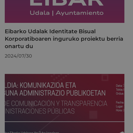
Eibarko Udalak Identitate Bisual
Korporatiboaren inguruko proiektu berria
onartu du
2024/07/30