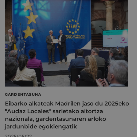
GARDENTASUNA
Eibarko alkateak Madrilen jaso du 2025eko
"Audaz Locales" sarietako aitortza
nazionala, gardentasunaren arloko
jardunbide egokiengatik
2025/05/22