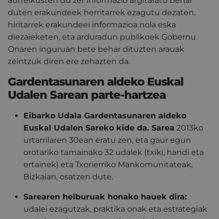
aurreikusten du zer informazio argitaratu behar
duten erakundeek herritarrek ezagutu dezaten,
hiritarrek erakundeei informazioa nola eska
diezaieketen, eta arduradun publikoek Gobernu
Onaren inguruan bete behar dituzten arauak
zeintzuk diren ere zehazten da.
Gardentasunaren aldeko Euskal
Udalen Sarean parte-hartzea
Eibarko Udala Gardentasunaren aldeko
Euskal Udalen Sareko kide da.
Sarea
2013ko
urtarrilaren 30ean eratu zen, eta gaur egun
orotariko tamainako 32 udalek (txiki, handi eta
ertainek) eta Txorierriko Mankomunitateak,
Bizkaian, osatzen dute.
Sarearen helburuak honako hauek dira:
udalei ezagutzak, praktika onak eta estrategiak