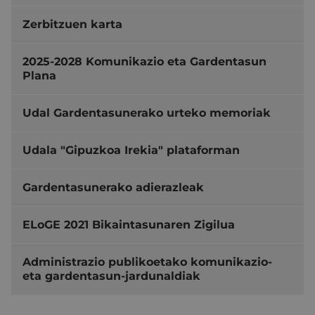
Zerbitzuen karta
2025-2028 Komunikazio eta Gardentasun
Plana
Udal Gardentasunerako urteko memoriak
Udala "Gipuzkoa Irekia" plataforman
Gardentasunerako adierazleak
ELoGE 2021 Bikaintasunaren Zigilua
Administrazio publikoetako komunikazio-
eta gardentasun-jardunaldiak