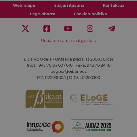
Web mapa
Irisgarritasuna
Kontaktua
Lege-oharra
Cookien politika
Udalaren sare sozial guztiak
Eibarko Udala - Untzaga plaza, 1 | 20600 Eibar
Tfnoa.: 943 70 84 00 / 010 | Faxa: 943 70 84 16 |
pegora@eibar.eus
IFZ: P2003100A | DIR3 L01200300