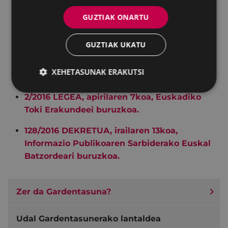
Informazio ekonomikoa, aurrekontuak
GUZTIAK ONARTU
eta estatistikak:
kontratuak, hitzarmenak,
diru-laguntzak, aurrekontuak, kontu
GUZTIAK UKATU
orokorrak, kargudunen soldatak eta
bateragarritasunak, ondasun higiezinak,
XEHETASUNAK ERAKUTSI
etab.
2/2016 LEGEA, apirilaren 7koa, Euskadiko
Toki Erakundeei buruzkoa.
128/2016 DEKRETUA, irailaren 13koa,
Informazio Publikoaren Sarbiderako Euskal
Batzordeari buruzkoa.
Zer da Gardentasuna?
Udal Gardentasunerako lantaldea