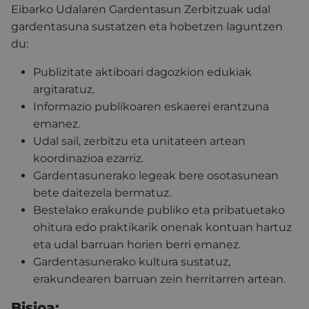
Eibarko Udalaren Gardentasun Zerbitzuak udal
gardentasuna sustatzen eta hobetzen laguntzen
du:
Publizitate aktiboari dagozkion edukiak
argitaratuz.
Informazio publikoaren eskaerei erantzuna
emanez.
Udal sail, zerbitzu eta unitateen artean
koordinazioa ezarriz.
Gardentasunerako legeak bere osotasunean
bete daitezela bermatuz.
Bestelako erakunde publiko eta pribatuetako
ohitura edo praktikarik onenak kontuan hartuz
eta udal barruan horien berri emanez.
Gardentasunerako kultura sustatuz,
erakundearen barruan zein herritarren artean.
Bisioa: