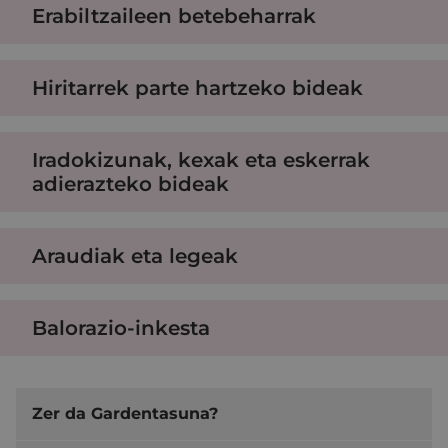
Erabiltzaileen betebeharrak
Hiritarrek parte hartzeko bideak
Iradokizunak, kexak eta eskerrak
adierazteko bideak
Araudiak eta legeak
Balorazio-inkesta
Zer da Gardentasuna?