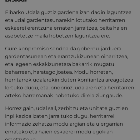
Eibarko Udala guztiz gardena izan dadin laguntzea
eta udal gardentasunarekin lotutako herritarren
eskaerei erantzuna ematen jarraitzea, baita haien
asebetetze maila hobetzen laguntzea ere.
Gure konpromiso sendoa da gobernu-jarduera
gardentasunean eta erantzukizunean oinarritzea,
eta legeen eskakizunetara bakarrik mugatu
beharrean, haratago joatea. Modu horretan,
herritarrek udalarekin duten konfiantza areagotzea
lortuko dugu, eta, ondorioz, udalaren eta herritarren
arteko harremanak hobetuko direla ziur gaude.
Horrez gain, udal sail, zerbitzu eta unitate guztien
inplikazioa izaten jarraituko dugu, herritarrei
informazio zehatza modu argian eta ulergarrian
emateko eta haien eskaerei modu egokian
erantzuteko.