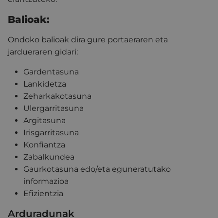
Balioak:
Ondoko balioak dira gure portaeraren eta
jardueraren gidari:
Gardentasuna
Lankidetza
Zeharkakotasuna
Ulergarritasuna
Argitasuna
Irisgarritasuna
Konfiantza
Zabalkundea
Gaurkotasuna edo/eta eguneratutako
informazioa
Efizientzia
Arduradunak