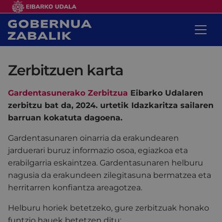
Zerbitzuen karta
Gardentasunerako Zerbitzua
Eibarko Udalaren
zerbitzu bat da, 2024. urtetik Idazkaritza sailaren
barruan kokatuta dagoena.
Gardentasunaren oinarria da erakundearen
jarduerari buruz informazio osoa, egiazkoa eta
erabilgarria eskaintzea. Gardentasunaren helburu
nagusia da erakundeen zilegitasuna bermatzea eta
herritarren konfiantza areagotzea.
Helburu horiek betetzeko, gure zerbitzuak honako
funtzio hauek betetzen ditu: