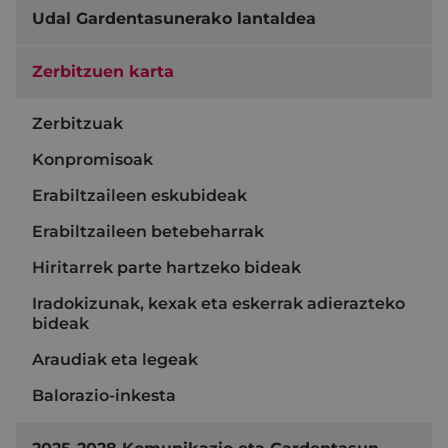
Udal Gardentasunerako lantaldea
Zerbitzuen karta
Zerbitzuak
Konpromisoak
Erabiltzaileen eskubideak
Erabiltzaileen betebeharrak
Hiritarrek parte hartzeko bideak
Iradokizunak, kexak eta eskerrak adierazteko
bideak
Araudiak eta legeak
Balorazio-inkesta