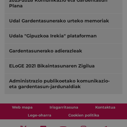
2025-2028 Komunikazio eta Gardentasun
Plana
Udal Gardentasunerako urteko memoriak
Udala "Gipuzkoa Irekia" plataforman
Gardentasunerako adierazleak
ELoGE 2021 Bikaintasunaren Zigilua
Administrazio publikoetako komunikazio-
eta gardentasun-jardunaldiak
Web mapa
Irisgarritasuna
Kontaktua
Lege-oharra
Cookien politika