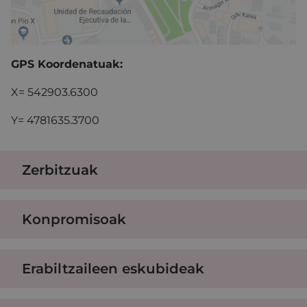
GPS Koordenatuak:
X= 542903.6300
Y= 4781635.3700
Zerbitzuak
Konpromisoak
Erabiltzaileen eskubideak