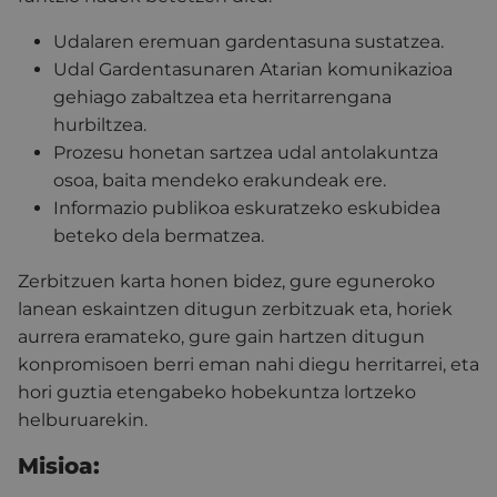
Udalaren eremuan gardentasuna sustatzea.
Udal Gardentasunaren Atarian komunikazioa
gehiago zabaltzea eta herritarrengana
hurbiltzea.
Prozesu honetan sartzea udal antolakuntza
osoa, baita mendeko erakundeak ere.
Informazio publikoa eskuratzeko eskubidea
beteko dela bermatzea.
Zerbitzuen karta honen bidez, gure eguneroko
lanean eskaintzen ditugun zerbitzuak eta, horiek
aurrera eramateko, gure gain hartzen ditugun
konpromisoen berri eman nahi diegu herritarrei, eta
hori guztia etengabeko hobekuntza lortzeko
helburuarekin.
Misioa: