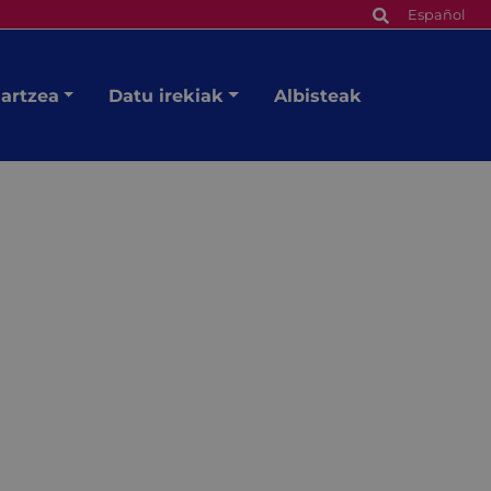
Español
hartzea
Datu irekiak
Albisteak