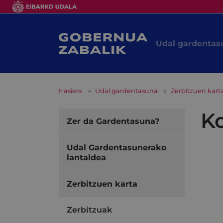
Udal gardentas
Hasiera
Udal gardentasuna
Zerbitzuen kart
K
Zer da Gardentasuna?
Udal Gardentasunerako
lantaldea
Zerbitzuen karta
Zerbitzuak