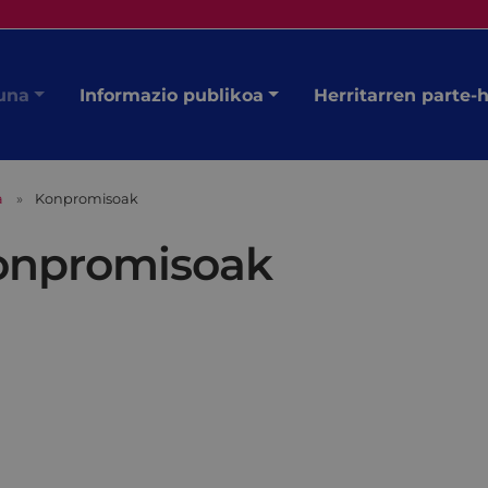
una
Informazio publikoa
Herritarren parte-
a
Konpromisoak
onpromisoak