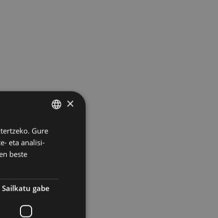
×
ztertzeko. Gure
BASQUE
- eta analisi-
SPANISH
en beste
Sailkatu gabe