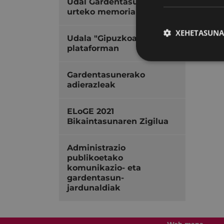
Udal Gardentasunerako
urteko memoriak
XEHETASUNA
Udala "Gipuzkoa Irekia"
plataforman
Gardentasunerako
adierazleak
ELoGE 2021
Bikaintasunaren Zigilua
Administrazio
publikoetako
komunikazio- eta
gardentasun-
jardunaldiak