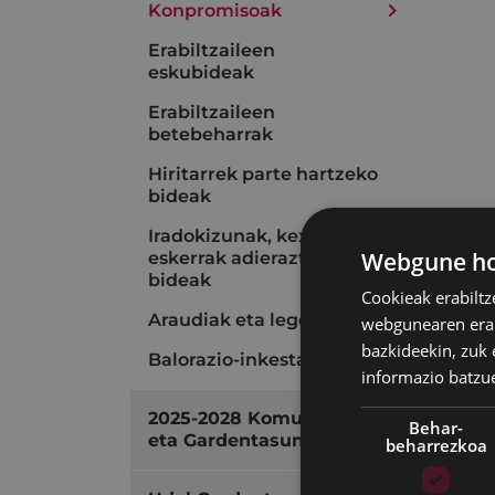
Konpromisoak
Erabiltzaileen
eskubideak
Erabiltzaileen
betebeharrak
Hiritarrek parte hartzeko
bideak
Iradokizunak, kexak eta
Webgune hon
eskerrak adierazteko
bideak
Cookieak erabiltz
Araudiak eta legeak
webgunearen erabi
bazkideekin, zuk 
Balorazio-inkesta
informazio batzu
2025-2028 Komunikazio
Behar-
eta Gardentasun Plana
beharrezkoa