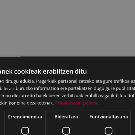
ek cookieak erabiltzen ditu
en ditugu edukia, iragarkiak pertsonalizatzeko eta gure trafikoa a
lerari buruzko informazioa ere partekatzen dugu gure publizitate
eman diezun edo haiek beren zerbitzuak erabiltzeagatik bildu dut
ekin konbina dezaketenak.
Pribatutasun-politika
Errendimendua
Bideratzea
Funtzionaltasuna