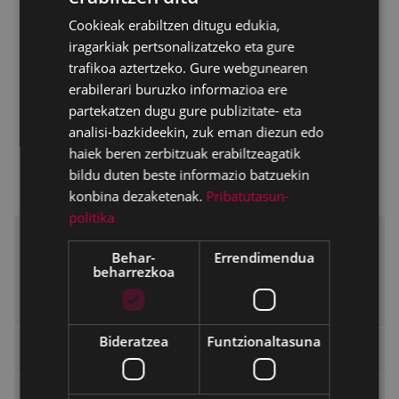
Erabiltzaileen eskubideak
Cookieak erabiltzen ditugu edukia,
SPANISH
Erabiltzaileen betebeharrak
iragarkiak pertsonalizatzeko eta gure
trafikoa aztertzeko. Gure webgunearen
Hiritarrek parte hartzeko bideak
erabilerari buruzko informazioa ere
Iradokizunak, kexak eta eskerrak adierazteko
partekatzen dugu gure publizitate- eta
bideak
analisi-bazkideekin, zuk eman diezun edo
haiek beren zerbitzuak erabiltzeagatik
Araudiak eta legeak
bildu duten beste informazio batzuekin
Balorazio-inkesta
konbina dezaketenak.
Pribatutasun-
politika
2025-2028 Komunikazio eta Gardentasun
Plana
Behar-
Errendimendua
beharrezkoa
Udal Gardentasunerako urteko memoriak
Bideratzea
Funtzionaltasuna
Udala "Gipuzkoa Irekia" plataforman
Gardentasunerako adierazleak