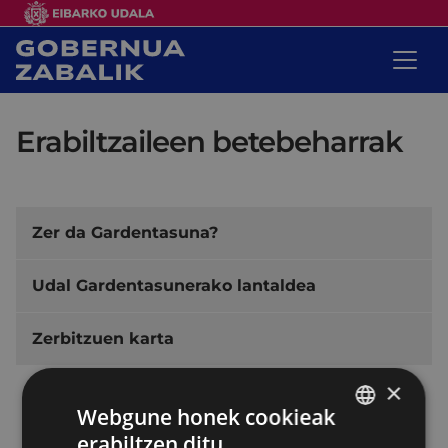
Erabiltzaileen betebeharrak
Zer da Gardentasuna?
Udal Gardentasunerako lantaldea
Zerbitzuen karta
×
Zerbitzuak
Webgune honek cookieak
Konpromisoak
erabiltzen ditu
BASQUE