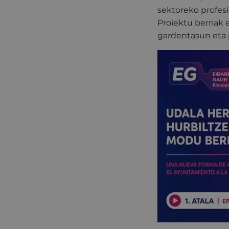
sektoreko profes
Proiektu berriak 
gardentasun eta 