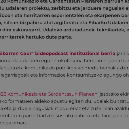
28 Komunikazio eta Gardentasun Planaren barruan k
 udalaren proiektu, zerbitzu eta jarduera nagusiak e
tiboen eta herritarren esperientzien eta ekarpenen berr
a, hilean bizpahiru atal argitaratu eta Eibarko Udalar
dira eskuragarri. Udaleko arduradunek, teknikariek, 
herritarrek hartuko dute parte.
Eibarren Gaur" bideopodcast instituzional berria
jarri
rua da udalaren egunerokotasuna herritarrengana hurb
artzea eta komunikazio publikorako modu berriak azte
uragarriagoak eta informazioa kontsumitzeko egungo oh
028 Komunikazio eta Gardentasun Planean’
jasotako ekin
zko formatuen aldeko apustu egiten du, udalak bultzatu
a eta jarduera nagusiak modu erraz eta zuzenean azaldu 
herritarren parte-hartzea sustatu nahi du eta hiria garat
ahotsa eman.