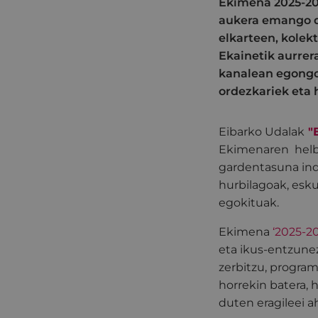
Ekimena 2025-20
aukera emango du
elkarteen, kolek
Ekainetik aurrer
kanalean egongo 
ordezkariek eta 
Eibarko Udalak
"
Ekimenaren helbu
gardentasuna ind
hurbilagoak, esk
egokituak.
Ekimena
‘2025-2
eta ikus-entzune
zerbitzu, program
horrekin batera, 
duten eragileei 