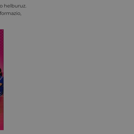
o helburuz.
nformazio,