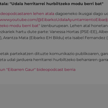
ala: "Udala herritarrei hurbiltzeko modu berri bat"
bideopodcastaren lehen atala
dagoeneko ikusgai dago u
//www.youtube.com/@EibarkoUdalaAyuntamientoEibar/
ltzeko modu berri bat"
izenburupean. Lehen atal honetan
zkariek hartu dute parte: Vanessa Hortas (PSE-EE), Albe
, Arantza Mata (Eibarko EH Bildu) eta Isabel Fernandez (
etak partekatzen dituzte komunikazio publikoaren, ga
eta udal-jarduera herritarrei hurbiltzeko beharraren garra
zun "Eibarren Gaur" bideopodcast berria