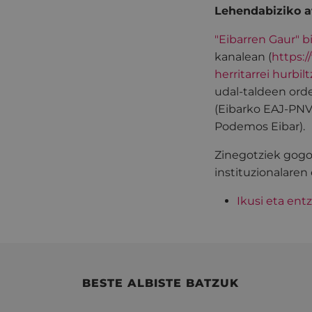
Lehendabiziko at
"Eibarren Gaur" 
kanalean (
https:
herritarrei hurbi
udal-taldeen orde
(Eibarko EAJ-PNV)
Podemos Eibar).
Zinegotziek gogo
instituzionalaren 
Ikusi eta ent
BESTE ALBISTE BATZUK