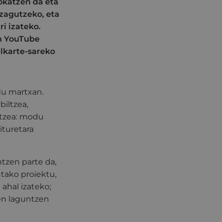
okatzen da eta
zagutzeko, eta
i izateko.
en YouTube
elkarte-sareko
 du martxan.
iltzea,
rtzea: modu
ituretara
tzen parte da,
tako proiektu,
ahal izateko;
zen laguntzen