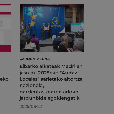
GARDENTASUNA
Eibarko alkateak Madrilen
jaso du 2025eko "Audaz
zeko
Locales" sarietako aitortza
nazionala,
gardentasunaren arloko
jardunbide egokiengatik
2025/05/22