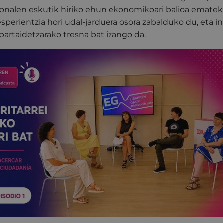
ionalen eskutik hiriko ehun ekonomikoari balioa ematek
esperientzia hori udal-jarduera osora zabalduko du, eta i
partaidetzarako tresna bat izango da.