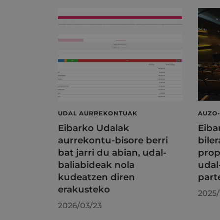
UDAL AURREKONTUAK
AUZO-
Eibarko Udalak
Eiba
aurrekontu-bisore berri
bile
bat jarri du abian, udal-
prop
baliabideak nola
udal
kudeatzen diren
part
erakusteko
2025/
2026/03/23