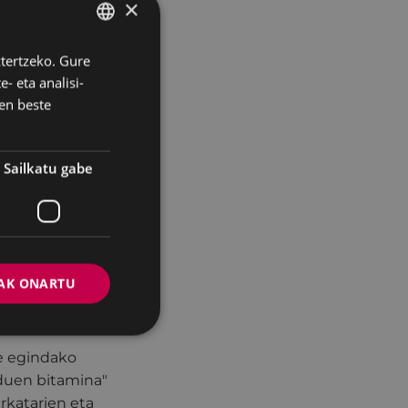
×
bilakaera bat
 modu berrietara
ztertzeko. Gure
BASQUE
hi dugu
- eta analisi-
un eta zergatik
SPANISH
en beste
arren
Sailkatu gabe
 eta herritarren
dierazi duenez,
o
ri erantzuten
AK ONARTU
arriago bihurtu
 bideak eskaini".
e egindako
 duen bitamina"
erkatarien eta