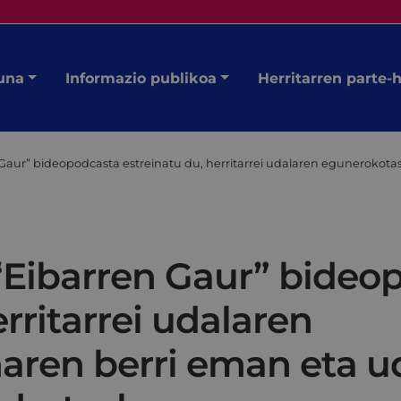
una
Informazio publikoa
Herritarren parte-
 Gaur” bideopodcasta estreinatu du, herritarrei udalaren eguneroko
“Eibarren Gaur” bideo
rritarrei udalaren
ren berri eman eta u