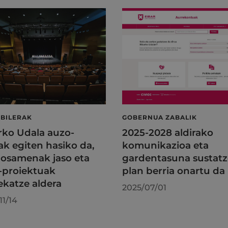
BILERAK
GOBERNUA ZABALIK
rko Udala auzo-
2025-2028 aldirako
rak egiten hasiko da,
komunikazioa eta
osamenak jaso eta
gardentasuna sustat
-proiektuak
plan berria onartu da
ekatze aldera
2025/07/01
11/14