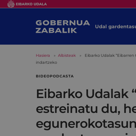
Udal gardentas
Hasiera
Albisteak
Eibarko Udalak “Eibarren
indartzeko
BIDEOPODCASTA
Eibarko Udalak 
estreinatu du, he
egunerokotasuna