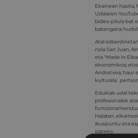
Ekainean hasita, 
Udalaren YouTube 
bideo-pilula bat 
batengana hurbil
Atal ezberdinetan
nola San Juan, Ar
eta "Made in Eiba
ekonomikoa; etxeb
Andretxea; haur e
kulturala; pertso
Edukiak udal tekn
profesionalek aza
funtzionamenduar
Halaber, elkartee
ikuspuntu eta esp
izateko.