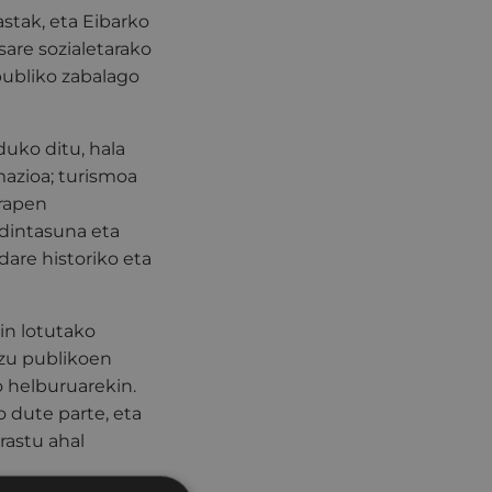
astak, eta Eibarko
sare sozialetarako
publiko zabalago
duko ditu, hala
mazioa; turismoa
arapen
rdintasuna eta
dare historiko eta
in lotutako
tzu publikoen
 helburuarekin.
o dute parte, eta
rastu ahal