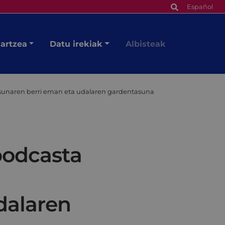
Español
hartzea
Datu irekiak
Albisteak
tasunaren berri eman eta udalaren gardentasuna
podcasta
dalaren