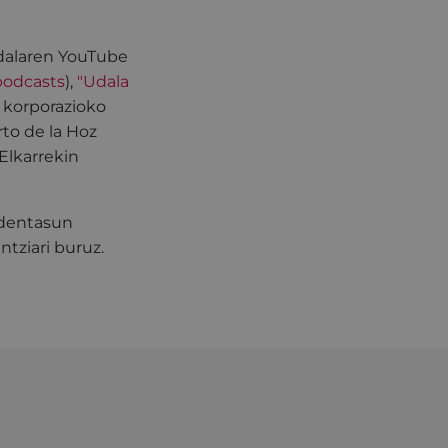
dalaren YouTube
podcasts
),
"Udala
 korporazioko
rto de la Hoz
Elkarrekin
rdentasun
ntziari buruz.