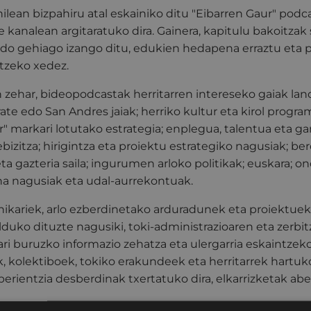
hilean bizpahiru atal eskainiko ditu "Eibarren Gaur" podc
kanalean argitaratuko dira. Gainera, kapitulu bakoitzak 
edo gehiago izango ditu, edukien hedapena erraztu eta 
tzeko xedez.
 zehar, bideopodcastak herritarren intereseko gaiak lan
rate edo San Andres jaiak; herriko kultur eta kirol progra
r" markari lotutako estrategia; enplegua, talentua eta g
izitza; hirigintza eta proiektu estrategiko nagusiak; be
ta gazteria saila; ingurumen arloko politikak; euskara; on
na nagusiak eta udal-aurrekontuak.
ikariek, arlo ezberdinetako arduradunek eta proiektuek
lduko dituzte nagusiki, toki-administrazioaren eta zerbi
i buruzko informazio zehatza eta ulergarria eskaintzeko
k, kolektiboek, tokiko erakundeek eta herritarrek hartuk
erientzia desberdinak txertatuko dira, elkarrizketak abe