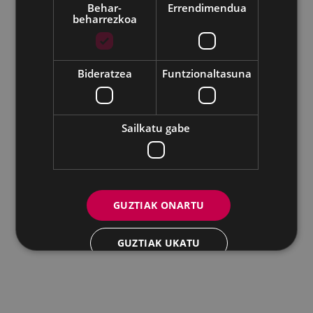
Behar-
Errendimendua
beharrezkoa
Eibarko Udala - Untzaga plaza, 1 | 20600 Eibar
Tfnoa.: 943 70 84 00 / 010 | Faxa: 943 70 84 16 |
pegora@eibar.eus
IFZ: P2003100A | DIR3 L01200300
Bideratzea
Funtzionaltasuna
Sailkatu gabe
GUZTIAK ONARTU
GUZTIAK UKATU
XEHETASUNAK ERAKUTSI