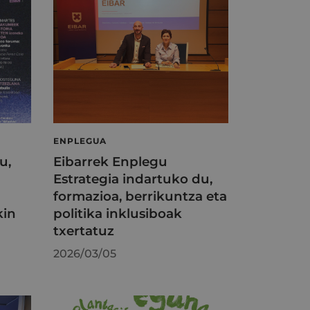
ENPLEGUA
u,
Eibarrek Enplegu
Estrategia indartuko du,
formazioa, berrikuntza eta
kin
politika inklusiboak
txertatuz
2026/03/05