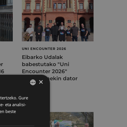
UNI ENCOUNTER 2026
Eibarko Udalak
er
babestutako "Uni
16
Encounter 2026"
endu
berritasunekin dator
×
2026/03/13
ztertzeko. Gure
BASQUE
- eta analisi-
SPANISH
en beste