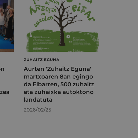
ZUHAITZ EGUNA
en
Aurten 'Zuhaitz Eguna'
martxoaren 8an egingo
da Eibarren, 500 zuhaitz
tzea
eta zuhaixka autoktono
landatuta
2026/02/25