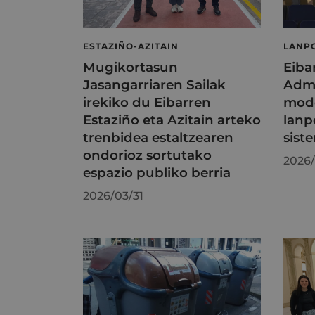
ESTAZIÑO-AZITAIN
LANP
Mugikortasun
Eiba
Jasangarriaren Sailak
Admi
irekiko du Eibarren
mode
Estaziño eta Azitain arteko
lanp
trenbidea estaltzearen
sist
ondorioz sortutako
2026/
espazio publiko berria
2026/03/31