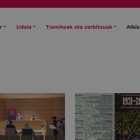
r
Udala
Tramiteak eta zerbitzuak
Albi