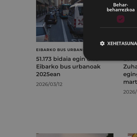
Behar-
beharrezkoa
XEHETASUNA
EIBARKO BUS URBANOA
AZOK
51.173 bidaia egin ditu
Lore
Eibarko bus urbanoak
Zuha
2025ean
egin
mart
2026/03/12
2026/