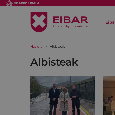
Eiba
Hasiera
Albisteak
Albisteak