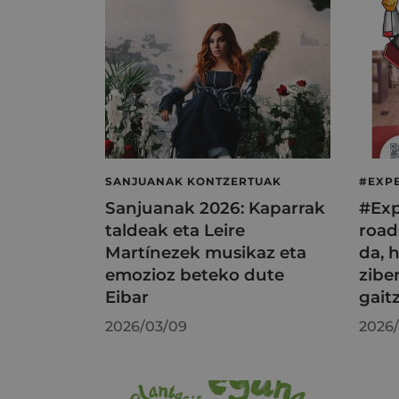
SANJUANAK KONTZERTUAK
#EXPE
Sanjuanak 2026: Kaparrak
#Exp
taldeak eta Leire
road
Martínezek musikaz eta
da, h
emozioz beteko dute
zibe
Eibar
gait
2026/03/09
2026