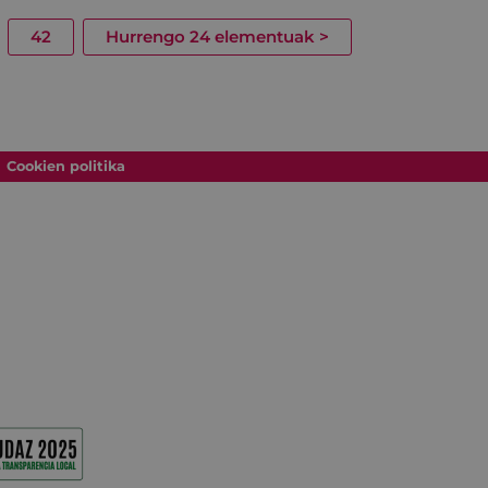
42
Hurrengo 24 elementuak
>
Cookien politika