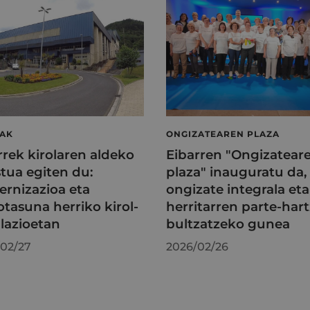
LAK
ONGIZATEAREN PLAZA
rrek kirolaren aldeko
Eibarren "Ongizatear
tua egiten du:
plaza" inauguratu da,
rnizazioa eta
ongizate integrala eta
otasuna herriko kirol-
herritarren parte-har
alazioetan
bultzatzeko gunea
02/27
2026/02/26