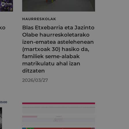
HAURRESKOLAK
eko
Blas Etxebarria eta Jazinto
Olabe haurreskoletarako
izen-ematea astelehenean
(martxoak 30) hasiko da,
familiek seme-alabak
matrikulatu ahal izan
ditzaten
2026/03/27