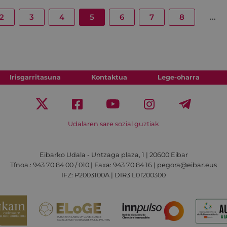
2
3
4
5
6
7
8
...
Irisgarritasuna
Kontaktua
Lege-oharra
Udalaren sare sozial guztiak
Eibarko Udala - Untzaga plaza, 1 | 20600 Eibar
Tfnoa.: 943 70 84 00 / 010 | Faxa: 943 70 84 16 | pegora@eibar.eus
IFZ: P2003100A | DIR3 L01200300