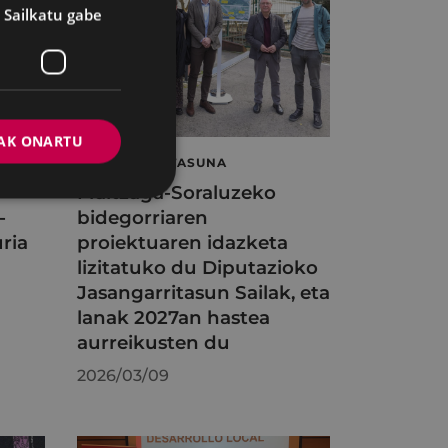
Sailkatu gabe
AK ONARTU
JASANGARRITASUNA
Maltzaga-Soraluzeko
-
bidegorriaren
ria
proiektuaren idazketa
lizitatuko du Diputazioko
Jasangarritasun Sailak, eta
lanak 2027an hastea
aurreikusten du
2026/03/09