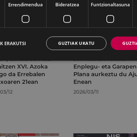
Errendimendua
Bideratzea
Funtzionaltasuna
K ERAKUTSI
GUZTIAK UKATU
GUZTI
A
ENPLEGUA ETA GARAPENA
en, Landareen eta
Jon Iraolak Tokiko
itzen XVI. Azoka
Enplegu- eta Garapen
go da Errebalen
Plana aurkeztu du Aju
xoaren 21ean
Enean
03/12
2026/03/11