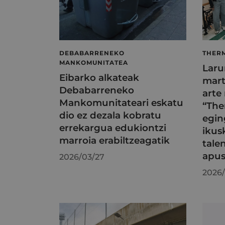
DEBABARRENEKO
THER
MANKOMUNITATEA
Laru
Eibarko alkateak
mart
Debabarreneko
arte
Mankomunitateari eskatu
“The
dio ez dezala kobratu
egin
errekargua edukiontzi
ikus
marroia erabiltzeagatik
tale
apus
2026/03/27
2026/