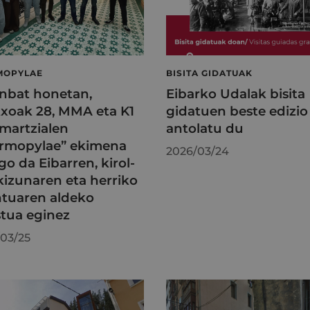
MOPYLAE
BISITA GIDATUAK
nbat honetan,
Eibarko Udalak bisita
xoak 28, MMA eta K1
gidatuen beste edizio
 martzialen
antolatu du
rmopylae” ekimena
2026/03/24
go da Eibarren, kirol-
kizunaren eta herriko
ntuaren aldeko
tua eginez
03/25