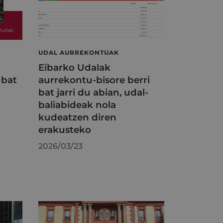
UDAL AURREKONTUAK
Eibarko Udalak
 bat
aurrekontu-bisore berri
bat jarri du abian, udal-
baliabideak nola
kudeatzen diren
erakusteko
2026/03/23