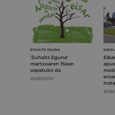
ZUHAITZ EGUNA
KIRO
'Zuhaitz Eguna'
Eiba
martxoaren 15ean
apus
ospatuko da
mode
eros
2026/03/02
inst
2026/