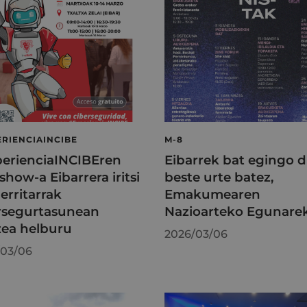
RIENCIAINCIBE
M-8
erienciaINCIBEren
Eibarrek bat egingo d
show-a Eibarrera iritsi
beste urte batez,
erritarrak
Emakumearen
rsegurtasunean
Nazioarteko Egunare
zea helburu
2026/03/06
/03/06