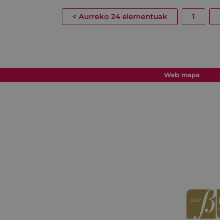
<
Aurreko 24 elementuak
1
Web mapa