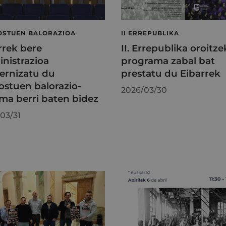
OSTUEN BALORAZIOA
II ERREPUBLIKA
rrek bere
II. Errepublika oroitz
nistrazioa
programa zabal bat
rnizatu du
prestatu du Eibarrek
ostuen balorazio-
2026/03/30
ema berri baten bidez
03/31