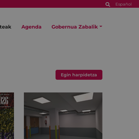
Español
steak
Agenda
Gobernua Zabalik
Egin harpidetza