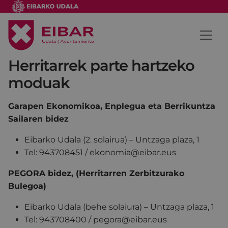
Herritarrek parte hartzeko
moduak
Garapen Ekonomikoa, Enplegua eta Berrikuntza
Sailaren bidez
Eibarko Udala (2. solairua) – Untzaga plaza, 1
Tel: 943708451 / ekonomia@eibar.eus
PEGORA bidez, (Herritarren Zerbitzurako
Bulegoa)
Eibarko Udala (behe solaiura) – Untzaga plaza, 1
Tel: 943708400 / pegora@eibar.eus