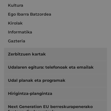
Kultura
Ego Ibarra Batzordea
Kirolak
Informatika
Gazteria
Zerbitzuen kartak
Udalaren egitura: telefonoak eta emailak
Udal planak eta programak
Hirigintza-plangintza
Next Generation EU berreskurapenerako