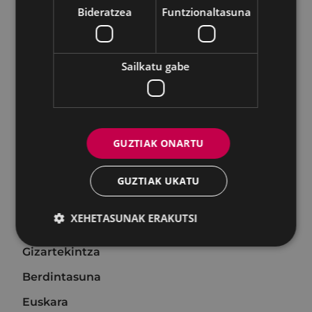
Bideratzea
Funtzionaltasuna
Lehen sektorea eta Errebal Plazia
Kontsumitzaileen Informaziorako Udal
Bulegoa (KIUB)
Sailkatu gabe
Urteko memoriak
Hitzarmenak
Hirigintza
GUZTIAK ONARTU
Ingurumena
Obrak
GUZTIAK UKATU
Zerbitzuak
XEHETASUNAK ERAKUTSI
Udaltzaingoa
Gizartekintza
Berdintasuna
Euskara