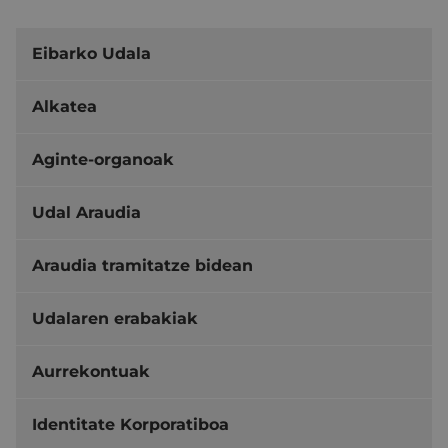
Eibarko Udala
Alkatea
Aginte-organoak
Udal Araudia
Araudia tramitatze bidean
Udalaren erabakiak
Aurrekontuak
Identitate Korporatiboa