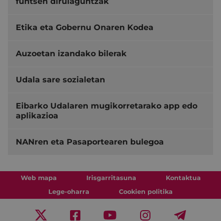
funtsen dirulaguntzak
Etika eta Gobernu Onaren Kodea
Auzoetan izandako bilerak
Udala sare sozialetan
Eibarko Udalaren mugikorretarako app edo
aplikazioa
NANren eta Pasaportearen bulegoa
Web mapa
Irisgarritasuna
Kontaktua
Lege-oharra
Cookien politika