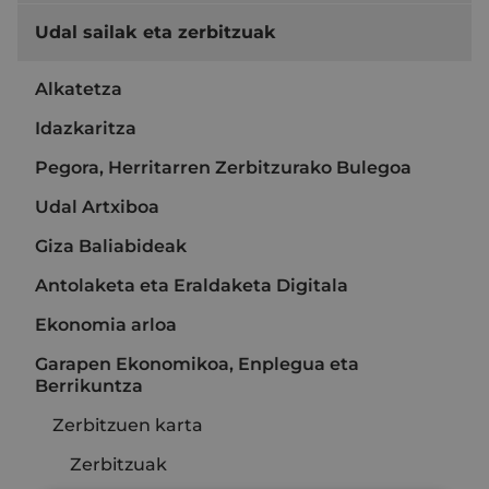
Udal sailak eta zerbitzuak
Alkatetza
Idazkaritza
Pegora, Herritarren Zerbitzurako Bulegoa
Udal Artxiboa
Giza Baliabideak
Antolaketa eta Eraldaketa Digitala
Ekonomia arloa
Garapen Ekonomikoa, Enplegua eta
Berrikuntza
Zerbitzuen karta
Zerbitzuak