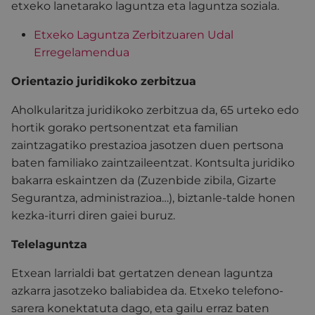
etxeko lanetarako laguntza eta laguntza soziala.
Etxeko Laguntza Zerbitzuaren Udal
Erregelamendua
Orientazio juridikoko zerbitzua
Aholkularitza juridikoko zerbitzua da, 65 urteko edo
hortik gorako pertsonentzat eta familian
zaintzagatiko prestazioa jasotzen duen pertsona
baten familiako zaintzaileentzat. Kontsulta juridiko
bakarra eskaintzen da (Zuzenbide zibila, Gizarte
Segurantza, administrazioa…), biztanle-talde honen
kezka-iturri diren gaiei buruz.
Telelaguntza
Etxean larrialdi bat gertatzen denean laguntza
azkarra jasotzeko baliabidea da. Etxeko telefono-
sarera konektatuta dago, eta gailu erraz baten