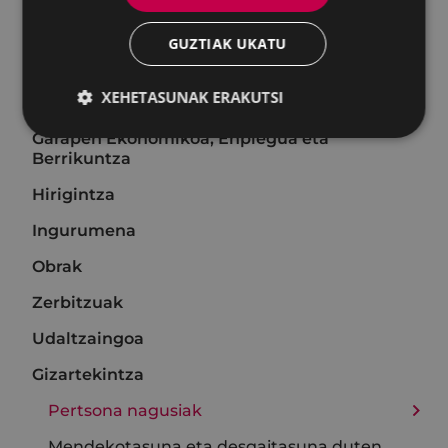
Giza Baliabideak
GUZTIAK UKATU
Antolaketa eta Eraldaketa Digitala
XEHETASUNAK ERAKUTSI
Ekonomia arloa
Garapen Ekonomikoa, Enplegua eta
Berrikuntza
Hirigintza
Ingurumena
Obrak
Zerbitzuak
Udaltzaingoa
Gizartekintza
Pertsona nagusiak
Mendekotasuna eta desgaitasuna duten