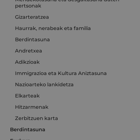
pertsonak
Gizarteratzea
Haurrak, nerabeak eta familia
Berdintasuna
Andretxea
Adikzioak
Immigrazioa eta Kultura Aniztasuna
Nazioarteko lankidetza
Elkarteak
Hitzarmenak
Zerbitzuen karta
Berdintasuna