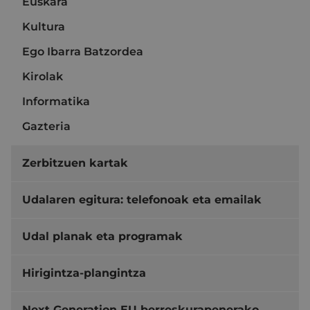
Euskara
Kultura
Ego Ibarra Batzordea
Kirolak
Informatika
Gazteria
Zerbitzuen kartak
Udalaren egitura: telefonoak eta emailak
Udal planak eta programak
Hirigintza-plangintza
Next Generation EU berreskurapenerako