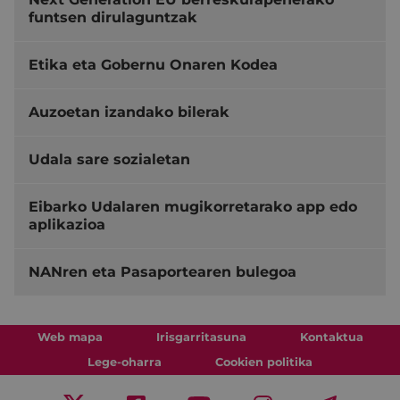
funtsen dirulaguntzak
Etika eta Gobernu Onaren Kodea
Auzoetan izandako bilerak
Udala sare sozialetan
Eibarko Udalaren mugikorretarako app edo
aplikazioa
NANren eta Pasaportearen bulegoa
Web mapa
Irisgarritasuna
Kontaktua
Lege-oharra
Cookien politika