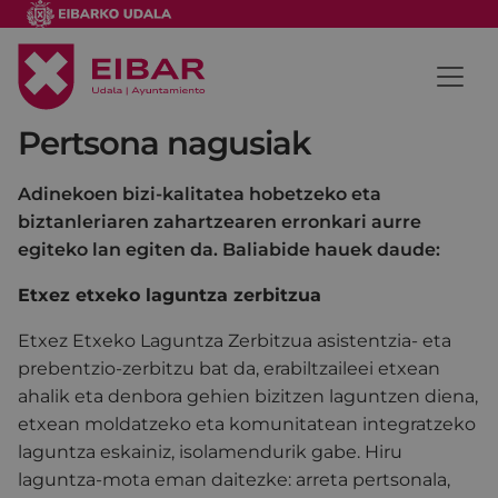
Pertsona nagusiak
Adinekoen bizi-kalitatea hobetzeko eta
biztanleriaren zahartzearen erronkari aurre
egiteko lan egiten da. Baliabide hauek daude:
Etxez etxeko laguntza zerbitzua
Etxez Etxeko Laguntza Zerbitzua asistentzia- eta
prebentzio-zerbitzu bat da, erabiltzaileei etxean
ahalik eta denbora gehien bizitzen laguntzen diena,
etxean moldatzeko eta komunitatean integratzeko
laguntza eskainiz, isolamendurik gabe. Hiru
laguntza-mota eman daitezke: arreta pertsonala,