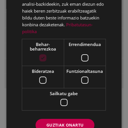
analisi-bazkideekin, zuk eman diezun edo
Udal Araudia
haiek beren zerbitzuak erabiltzeagatik
bildu duten beste informazio batzuekin
Araudia tramitatze bidean
konbina dezaketenak.
Pribatutasun-
politika
Udalaren erabakiak
Behar-
Errendimendua
beharrezkoa
Aurrekontuak
Identitate Korporatiboa
Bideratzea
Funtzionaltasuna
Udal sailak eta zerbitzuak
Sailkatu gabe
Alkatetza
Idazkaritza
Pegora, Herritarren Zerbitzurako Bulegoa
GUZTIAK ONARTU
Udal Artxiboa