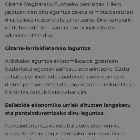
Gizarte Ongizateko Funtseko pentsioak: Hilero
jasotzen den dirulaguntza da eta bi mota bereizten
dira: baliaezintasuna eta zahartzaroa. Diru-sarrerarik
ez duten edo diru-sarrera oso txikiak dituzten
adinekoentzat dira.
Gizarte-larrialdietarako laguntza
Aldizkako laguntza ekonomikoa da, gizartean
bazterketa-egoerak saihestu edo arintzeko. Gastu
zehatzei, ohikoei edo apartekoei aurre egin ezin
dieten pertsonentzat da. Laguntza hau eskuratzeko
baldintza batzuk bete behar dira.
Baliabide ekonomiko urriak dituzten langabetu
eta pentsiodunentzako diru-laguntza.
Pentsiodunentzako edo baliabide ekonomiko
urriak dituzten langabeentzako diru-laguntza da.