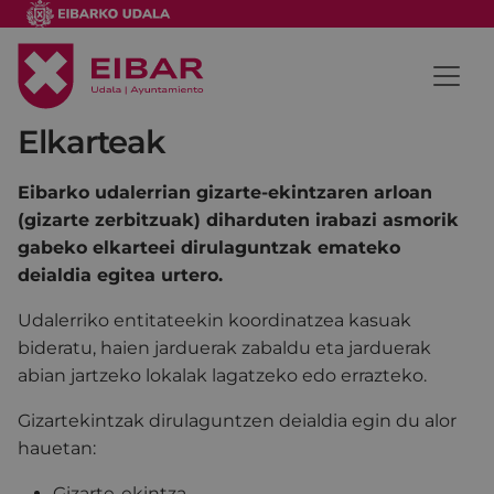
Elkarteak
Eibarko udalerrian gizarte-ekintzaren arloan
(gizarte zerbitzuak) diharduten irabazi asmorik
gabeko elkarteei dirulaguntzak emateko
deialdia egitea urtero.
Udalerriko entitateekin koordinatzea kasuak
bideratu, haien jarduerak zabaldu eta jarduerak
abian jartzeko lokalak lagatzeko edo errazteko.
Gizartekintzak dirulaguntzen deialdia egin du alor
hauetan:
Gizarte-ekintza