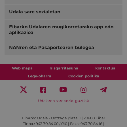
Udala sare sozialetan
Eibarko Udalaren mugikorretarako app edo
aplikazioa
NANren eta Pasaportearen bulegoa
Web mapa
Irisgarritasuna
Kontaktua
Lege-oharra
Cookien politika
Udalaren sare sozial guztiak
Eibarko Udala - Untzaga plaza, 1 | 20600 Eibar
Tfnoa.: 943 70 84 00 / 010 | Faxa: 943 70 84 16 |