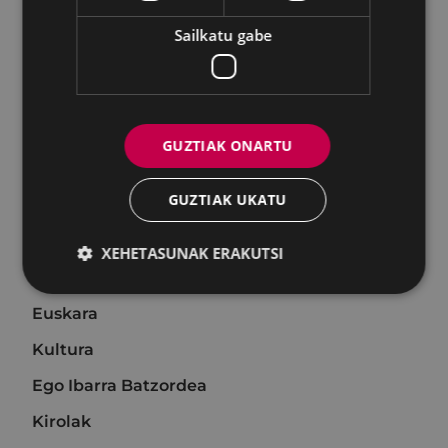
Andretxea
Sailkatu gabe
Adikzioak
Immigrazioa eta Kultura Aniztasuna
Nazioarteko lankidetza
GUZTIAK ONARTU
Elkarteak
GUZTIAK UKATU
Hitzarmenak
Zerbitzuen karta
XEHETASUNAK ERAKUTSI
Berdintasuna
Euskara
Kultura
Ego Ibarra Batzordea
Kirolak