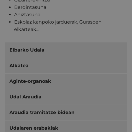
Berdintasuna
Aniztasuna
Eskolaz kanpoko jarduerak, Gurasoen
elkarteak…
Eibarko Udala
Alkatea
Aginte-organoak
Udal Araudia
Araudia tramitatze bidean
Udalaren erabakiak