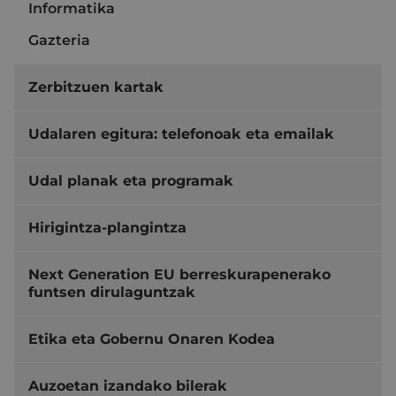
Informatika
Gazteria
Zerbitzuen kartak
Udalaren egitura: telefonoak eta emailak
Udal planak eta programak
Hirigintza-plangintza
Next Generation EU berreskurapenerako
funtsen dirulaguntzak
Etika eta Gobernu Onaren Kodea
Auzoetan izandako bilerak