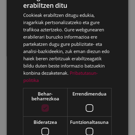
Garapen Ekonomikoa, Enplegua eta
erabiltzen ditu
Berrikuntza
BASQUE
Cookieak erabiltzen ditugu edukia,
SPANISH
Hirigintza
iragarkiak pertsonalizatzeko eta gure
Ingurumena
trafikoa aztertzeko. Gure webgunearen
erabilerari buruzko informazioa ere
Obrak
partekatzen dugu gure publizitate- eta
Zerbitzuak
analisi-bazkideekin, zuk eman diezun edo
haiek beren zerbitzuak erabiltzeagatik
Udaltzaingoa
bildu duten beste informazio batzuekin
Gizartekintza
konbina dezaketenak.
Pribatutasun-
politika
Pertsona nagusiak
Mendekotasuna eta desgaitasuna duten
Behar-
Errendimendua
beharrezkoa
pertsonak
Gizarteratzea
Haurrak, nerabeak eta familia
Bideratzea
Funtzionaltasuna
Berdintasuna