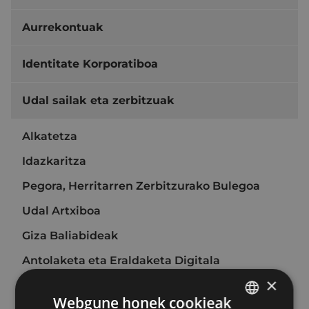
Aurrekontuak
Identitate Korporatiboa
Udal sailak eta zerbitzuak
Alkatetza
Idazkaritza
Pegora, Herritarren Zerbitzurako Bulegoa
Udal Artxiboa
Giza Baliabideak
Antolaketa eta Eraldaketa Digitala
×
Ekonomia arloa
Webgune honek cookieak