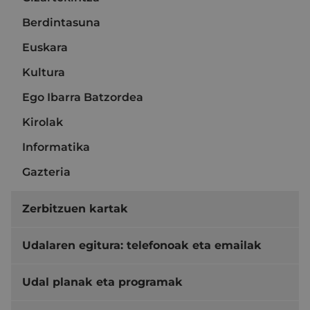
Berdintasuna
Euskara
Kultura
Ego Ibarra Batzordea
Kirolak
Informatika
Gazteria
Zerbitzuen kartak
Udalaren egitura: telefonoak eta emailak
Udal planak eta programak