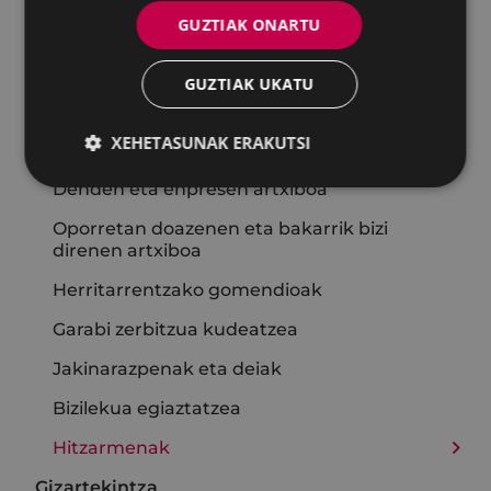
GUZTIAK ONARTU
Udaltzaingoa
Zereginak eta zerbitzuak
GUZTIAK UKATU
Zerbitzu-karta
XEHETASUNAK ERAKUTSI
Galdutako gauzak
Denden eta enpresen artxiboa
Oporretan doazenen eta bakarrik bizi
direnen artxiboa
Herritarrentzako gomendioak
Garabi zerbitzua kudeatzea
Jakinarazpenak eta deiak
Bizilekua egiaztatzea
Hitzarmenak
Gizartekintza