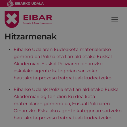
Hitzarmenak
Eibarko Udalaren kudeaketa materialerako
gomendioa Polizia eta Larrialdietako Euskal
Akademiari, Euskal Poliziaren oinarrizko
eskalako agente kategorian sartzeko
hautaketa-prozesu bateratuak kudeatzeko
.
Eibarko Udalak Polizia eta Larrialdietako Euskal
Akademiari egiten dion ku dea keta
materialaren gomendioa, Euskal Poliziaren
Oinarrizko Eskalako agente kategorian sartzeko
hautaketa-prozesu bateratuak kudeatzeko.