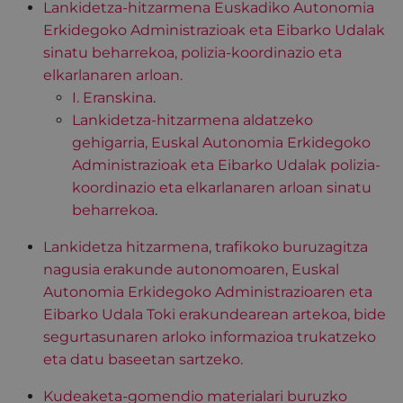
Lankidetza-hitzarmena Euskadiko Autonomia
Erkidegoko Administrazioak eta Eibarko Udalak
sinatu beharrekoa, polizia-koordinazio eta
elkarlanaren arloan.
I. Eranskina
.
Lankidetza-hitzarmena aldatzeko
gehigarria, Euskal Autonomia Erkidegoko
Administrazioak eta Eibarko Udalak polizia-
koordinazio eta elkarlanaren arloan sinatu
beharrekoa
.
Lankidetza hitzarmena, trafikoko buruzagitza
nagusia erakunde autonomoaren, Euskal
Autonomia Erkidegoko Administrazioaren eta
Eibarko Udala Toki erakundearean artekoa, bide
segurtasunaren arloko informazioa trukatzeko
eta datu baseetan sartzeko.
Kudeaketa-gomendio materialari buruzko