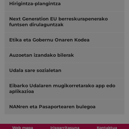
Hirigintza-plangintza
Next Generation EU berreskurapenerako
funtsen dirulaguntzak
Etika eta Gobernu Onaren Kodea
Auzoetan izandako bilerak
Udala sare sozialetan
Eibarko Udalaren mugikorretarako app edo
aplikazioa
NANren eta Pasaportearen bulegoa
Web mapa
Irisgarritasuna
Kontaktua