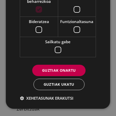
beharrezkoa
Hirigintza
Ingurumena
Bideratzea
Funtzionaltasuna
Obrak
Zerbitzuak
Sailkatu gabe
Udaltzaingoa
Gizartekintza
Berdintasuna
GUZTIAK ONARTU
Euskara
Kultura
GUZTIAK UKATU
Ego Ibarra Batzordea
XEHETASUNAK ERAKUTSI
Zerbitzuen karta
Zerbitzuak