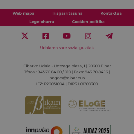
Web mapa
Irisgarritasuna
Kontaktua
Lege-oharra
Cookien politika
Udalaren sare sozial guztiak
Eibarko Udala - Untzaga plaza, 1 | 20600 Eibar
Tfnoa.: 943 70 84 00 / 010 | Faxa: 943 70 84 16 |
pegora@eibar.eus
IFZ: P2003100A | DIR3 L01200300