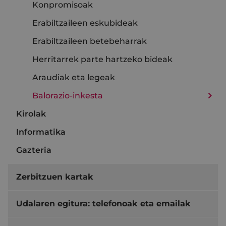
Konpromisoak
Erabiltzaileen eskubideak
Erabiltzaileen betebeharrak
Herritarrek parte hartzeko bideak
Araudiak eta legeak
Balorazio-inkesta
Kirolak
Informatika
Gazteria
Zerbitzuen kartak
Udalaren egitura: telefonoak eta emailak