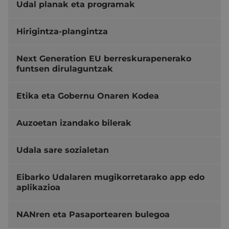
Udal planak eta programak
Hirigintza-plangintza
Next Generation EU berreskurapenerako
funtsen dirulaguntzak
Etika eta Gobernu Onaren Kodea
Auzoetan izandako bilerak
Udala sare sozialetan
Eibarko Udalaren mugikorretarako app edo
aplikazioa
NANren eta Pasaportearen bulegoa