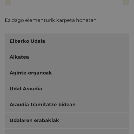
Ez dago elementurik karpeta honetan.
Eibarko Udala
Alkatea
Aginte-organoak
Udal Araudia
Araudia tramitatze bidean
Udalaren erabakiak