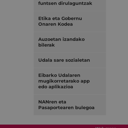
funtsen dirulaguntzak
Etika eta Gobernu
Onaren Kodea
Auzoetan izandako
bilerak
Udala sare sozialetan
Eibarko Udalaren
mugikorretarako app
edo aplikazioa
NANren eta
Pasaportearen bulegoa