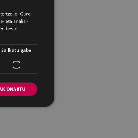
ztertzeko. Gure
BASQUE
- eta analisi-
SPANISH
en beste
Sailkatu gabe
AK ONARTU