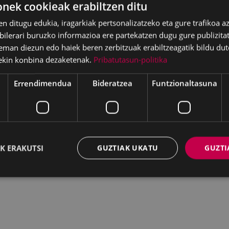
ek cookieak erabiltzen ditu
en ditugu edukia, iragarkiak pertsonalizatzeko eta gure trafikoa a
lerari buruzko informazioa ere partekatzen dugu gure publizitate
eman diezun edo haiek beren zerbitzuak erabiltzeagatik bildu dut
ekin konbina dezaketenak.
Pribatutasun-politika
Errendimendua
Bideratzea
Funtzionaltasuna
K ERAKUTSI
GUZTIAK UKATU
GUZTI