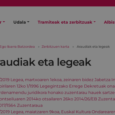
r
Udala
Tramiteak eta zerbitzuak
Albi
Ego Ibarra Batzordea
Zerbitzuen karta
Araudiak eta legeak
audiak eta legeak
/2019 Legea, martxoaren 1ekoa, zeinaren bidez Jabetza I
pirilaren 12ko 1/1996 Legegintzako Errege Dekretuak onar
rdenamendu juridikora honako zuzentarau hauek sartze
ontseiluaren 2014ko otsailaren 26ko 2014/26/EB Zuzentara
017/1564 Zuzentaraua
/2019 Legea, maiatzaren 9koa, Euskal Kultura Ondareare