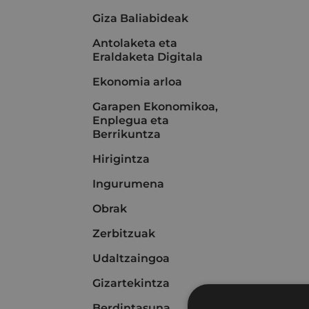
Giza Baliabideak
Antolaketa eta
Eraldaketa Digitala
Ekonomia arloa
Garapen Ekonomikoa,
Enplegua eta
Berrikuntza
Hirigintza
Ingurumena
Obrak
Zerbitzuak
Udaltzaingoa
Gizartekintza
Berdintasuna