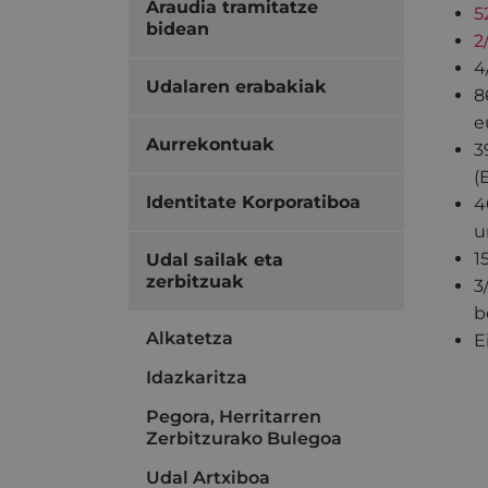
Araudia tramitatze
5
bidean
2
4
Udalaren erabakiak
8
e
Aurrekontuak
3
(
Identitate Korporatiboa
4
u
1
Udal sailak eta
zerbitzuak
3
b
Alkatetza
E
Idazkaritza
Pegora, Herritarren
Zerbitzurako Bulegoa
Udal Artxiboa