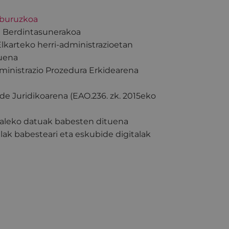
 buruzkoa
n Berdintasunerakoa
lkarteko herri-administrazioetan
duena
dministrazio Prozedura Erkidearena
de Juridikoarena (EAO.236. zk. 2015eko
naleko datuak babesten dituena
ak babesteari eta eskubide digitalak