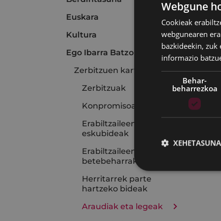
Webgune hon
Euskara
Cookieak erabiltz
webgunearen erabi
Kultura
bazkideekin, zuk 
Ego Ibarra Batzordea
informazio batzu
Zerbitzuen karta
Behar-
beharrezkoa
Zerbitzuak
Konpromisoak
Erabiltzaileen
eskubideak
XEHETASUNA
Erabiltzaileen
betebeharrak
Herritarrek parte
hartzeko bideak
Araudiak eta legeak