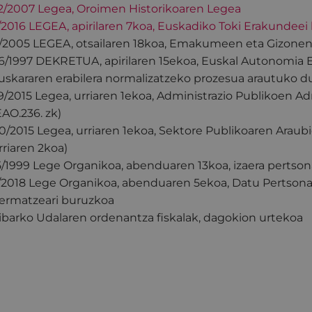
2/2007 Legea, Oroimen Historikoaren Legea
/2016 LEGEA, apirilaren 7koa, Euskadiko Toki Erakundeei
/2005 LEGEA, otsailaren 18koa, Emakumeen eta Gizone
6/1997 DEKRETUA, apirilaren 15ekoa, Euskal Autonomia E
uskararen erabilera normalizatzeko prozesua arautuko 
9/2015 Legea, urriaren 1ekoa, Administrazio Publikoen A
EAO.236. zk)
0/2015 Legea, urriaren 1ekoa, Sektore Publikoaren Araubi
rriaren 2koa)
5/1999 Lege Organikoa, abenduaren 13koa, izaera pertso
/2018 Lege Organikoa, abenduaren 5ekoa, Datu Pertsonal
ermatzeari buruzkoa
ibarko Udalaren ordenantza fiskalak, dagokion urtekoa