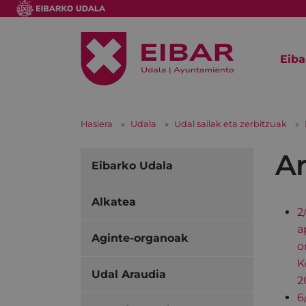
Eiba
Hasiera
Udala
Udal sailak eta zerbitzuak
Ar
Eibarko Udala
Alkatea
2
a
Aginte-organoak
o
K
Udal Araudia
2
6