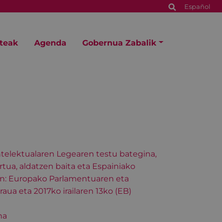
Español
steak
Agenda
Gobernua Zabalik
ntelektualaren Legearen testu bategina,
tua, aldatzen baita eta Espainiako
n: Europako Parlamentuaren eta
ua eta 2017ko irailaren 13ko (EB)
na