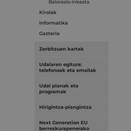
Balorazio-inkesta
Kirolak
Informatika
Gazteria
Zerbitzuen kartak
Udalaren egitura:
telefonoak eta emailak
Udal planak eta
programak
Hirigintza-plangintza
Next Generation EU
berreskurapenerako