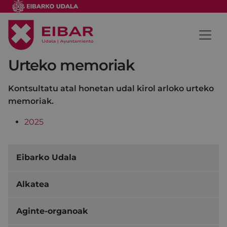
Urteko memoriak
Kontsultatu atal honetan udal kirol arloko urteko
memoriak.
2025
Eibarko Udala
Alkatea
Aginte-organoak