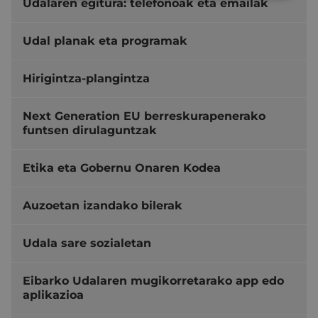
Udalaren egitura: telefonoak eta emailak
Udal planak eta programak
Hirigintza-plangintza
Next Generation EU berreskurapenerako
funtsen dirulaguntzak
Etika eta Gobernu Onaren Kodea
Auzoetan izandako bilerak
Udala sare sozialetan
Eibarko Udalaren mugikorretarako app edo
aplikazioa