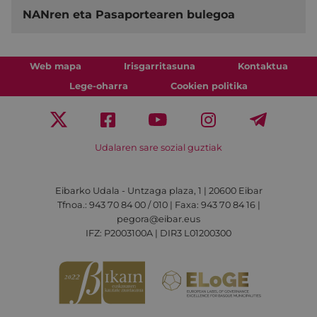
NANren eta Pasaportearen bulegoa
Web mapa
Irisgarritasuna
Kontaktua
Lege-oharra
Cookien politika
Udalaren sare sozial guztiak
Eibarko Udala - Untzaga plaza, 1 | 20600 Eibar
Tfnoa.: 943 70 84 00 / 010 | Faxa: 943 70 84 16 |
pegora@eibar.eus
IFZ: P2003100A | DIR3 L01200300