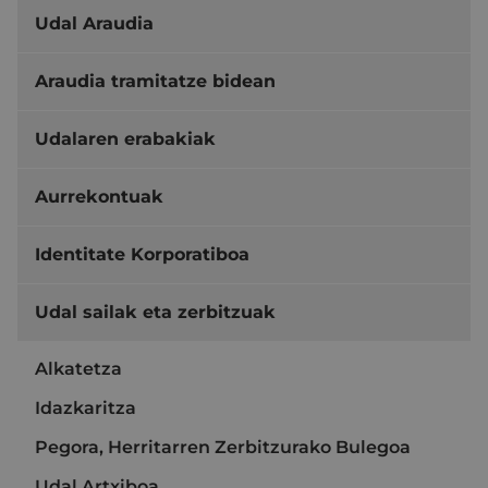
Udal Araudia
Araudia tramitatze bidean
Udalaren erabakiak
Aurrekontuak
Identitate Korporatiboa
Udal sailak eta zerbitzuak
Alkatetza
Idazkaritza
Pegora, Herritarren Zerbitzurako Bulegoa
Udal Artxiboa