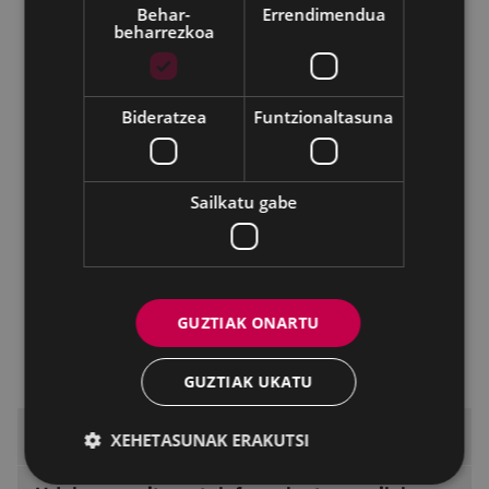
Euskara
Behar-
Errendimendua
beharrezkoa
Kultura
Ego Ibarra Batzordea
Bideratzea
Funtzionaltasuna
Kirolak
Urteko memoriak
Hitzarmenak
Sailkatu gabe
'Eibar Kirolaren Europar Hiria 2023'
izendapenaren inguruko ekitaldia
Eibar Martxan
GUZTIAK ONARTU
Informatika
Gazteria
GUZTIAK UKATU
Zerbitzuen kartak
XEHETASUNAK ERAKUTSI