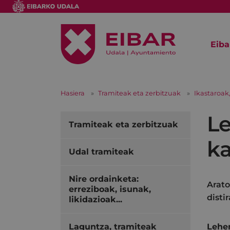
Eiba
Hasiera
Tramiteak eta zerbitzuak
Ikastaroak,
Le
Tramiteak eta zerbitzuak
ka
Udal tramiteak
Nire ordainketa:
Arato
erreziboak, isunak,
disti
likidazioak...
Laguntza, tramiteak
Lehen