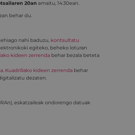
otsailaren 20an
amaitu, 14:30ean.
zan behar du.
 gehiago nahi baduzu,
kontsultatu
elektronikoki egiteko, beheko loturan
llako kideen zerrenda
behar bezala beteta
oa
.
Kuadrillako kideen zerrenda
behar
italizatu dezaten.
ORAn), eskatzaileak ondorengo datuak