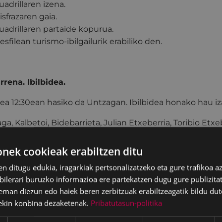
uadrillaren izena.
isfrazaren gaia.
uadrillaren partaide kopurua.
esfilean turismo-ibilgailurik erabiliko den.
rrena. Ibilbidea.
lea 12:30ean hasiko da Untzagan. Ibilbidea honako hau i
ga, Kalbetoi, Bidebarrieta, Julian Etxeberria, Toribio Etxe
 ematen duten taldeek ibilbide guztia egin beharko dut
ek cookieak erabiltzen ditu
en ditugu edukia, iragarkiak pertsonalizatzeko eta gure trafikoa a
lerari buruzko informazioa ere partekatzen dugu gure publizitate
garrena. Desfilea.
eman diezun edo haiek beren zerbitzuak erabiltzeagatik bildu dut
ekin konbina dezaketenak.
Pribatutasun-politika
lean, turismo-ibilgailuek parte hartu ahal izango dute.