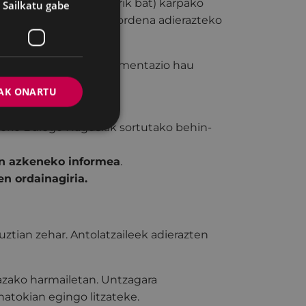
 arduradun bat (bakarrik bat) karpako
Sailkatu gabe
. Zenbakia desfilearen ordena adierazteko
, indarrean dagoen dokumentazio hau
AK ONARTU
koko Bulego Nagusiak sortutako behin-
n azkeneko informea
.
n ordainagiria.
ztian zehar. Antolatzaileek adierazten
azako harmailetan. Untzagara
natokian egingo litzateke.