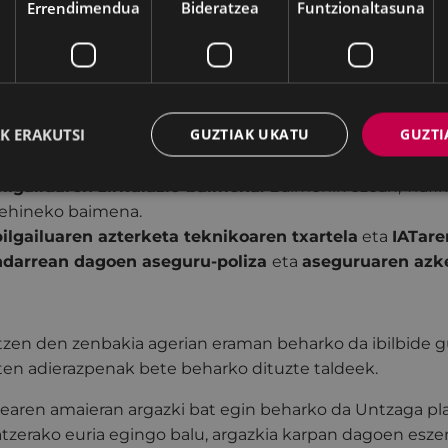
lea hasi baino
ordu laurden lehenago (12:15ean)
taldeko
Errendimendua
Bideratzea
Funtzionaltasuna
atokira etorri beharko da desfilearen zenbakia jasotzera
lean turismo-ibilgailu batekin parte hartu ahal izateko
tsi beharko da, desfilerako zenbakia jasotzerakoan:
K ERAKUTSI
GUZTIAK UKATU
GUZTI
bilgailuaren gidariaren gidatzeko baimena.
bilgailuaren zirkulazio-baimena.
Baimenik ezean, Trafi
ehineko baimena.
bilgailuaren azterketa teknikoaren txartela
eta
IATare
ndarrean dagoen aseguru-poliza
eta
aseguruaren azke
zen den zenbakia agerian eraman beharko da ibilbide gu
ten adierazpenak bete beharko dituzte taldeek.
learen amaieran argazki bat egin beharko da Untzaga pl
atzerako euria egingo balu, argazkia karpan dagoen esze