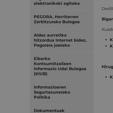
elektronikoki egiteko
Desfi
PEGORA, Herritarren
Bigar
Zerbitzurako Bulegoa
Kuadr
Aldez aurretiko
K
hitzordua Internet bidez,
Pegorara joateko
K
Eibarko
Kontsumitzaileen
Hirug
Informazio Udal Bulegoa
(KIUB)
K
Informazioaren
Segurtasunerako
Politika
Dokumentuak