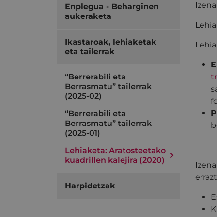
Izen
Enplegua - Beharginen
aukeraketa
Lehi
Ikastaroak, lehiaketak
Lehia
eta tailerrak
E
“Berrerabili eta
t
Berrasmatu” tailerrak
s
(2025-02)
f
P
“Berrerabili eta
Berrasmatu” tailerrak
b
(2025-01)
Lehiaketa: Aratosteetako
kuadrillen kalejira (2020)
Izena
erraz
Harpidetzak
E
K