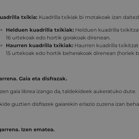
uadrilla txikia:
Kuadrilla txikiak bi motakoak izan daite
Helduen kuadrilla txikiak:
Helduen kuadrilla txikitz
16 urtekoak edo hortik gorakoak direnean.
Haurren kuadrilla txikiak:
Haurren kuadrilla txikitza
15 urtekoak edo hortik beherakoak direnean (horiek b
rrena. Gaia eta disfrazak.
azen gaia librea izango da, taldekideek aukeratuko dute.
kide guztien disfrazek gaiarekin erlazio zuzena izan beh
arrena. Izen ematea.