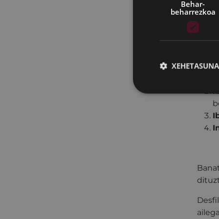
Desfi
Behar-
beharrezkoa
eszen
da.
Desfi
eraku
XEHETASUNA
I
I
b
I
I
Banat
dituz
Desfi
aileg