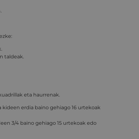
.
ezke:
.
n taldeak.
kuadrillak eta haurrenak.
a kideen erdia baino gehiago 16 urtekoak
deen 3/4 baino gehiago 15 urtekoak edo