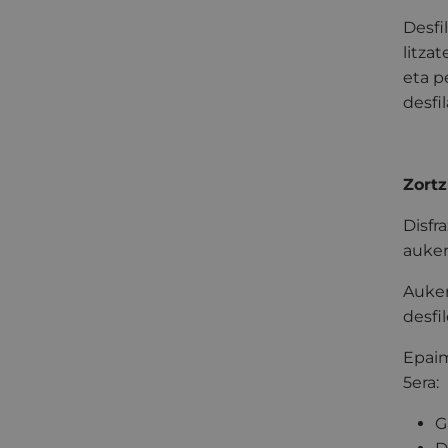
Desfi
litza
eta p
desfi
Zortz
Disfr
auker
Auker
desfi
Epaim
5era:
G