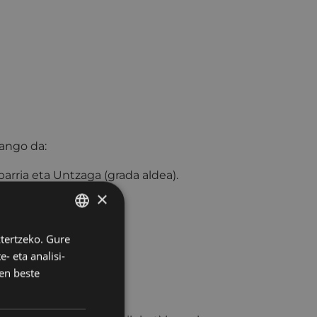
zango da:
barria eta Untzaga (grada aldea).
×
e.
ztertzeko. Gure
BASQUE
- eta analisi-
SPANISH
en beste