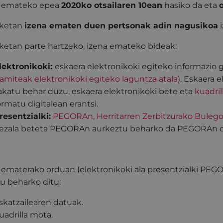
a emateko epea
2020ko otsailaren 10ean
hasiko da eta
aketan
izena ematen duen pertsonak adin nagusikoa
i
ketan parte hartzeko, izena emateko bideak:
lektronikoki:
eskaera elektronikoki egiteko informazio
ramiteak elektronikoki egiteko laguntza atala
). Eskaera 
akatu behar duzu, eskaera elektronikoki bete eta
kuadri
ormatu digitalean erantsi.
resentzialki:
PEGORAn, Herritarren Zerbitzurako Buleg
ezala beteta PEGORAn aurkeztu beharko da PEGORAn dig
 ematerako orduan (elektronikoki ala presentzialki PEG
tu beharko ditu:
skatzailearen datuak.
uadrilla mota.