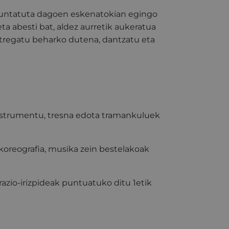
 muntatuta dagoen eskenatokian egingo
ta abesti bat, aldez aurretik aukeratua
ntregatu beharko dutena, dantzatu eta
 instrumentu, tresna edota tramankuluek
 koreografia, musika zein bestelakoak
azio-irizpideak puntuatuko ditu 1etik