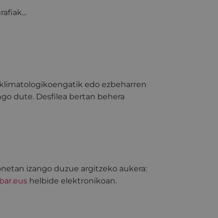
afiak...
oi klimatologikoengatik edo ezbeharren
ango dute. Desfilea bertan behera
onetan izango duzue argitzeko aukera:
bar.eus
helbide elektronikoan.