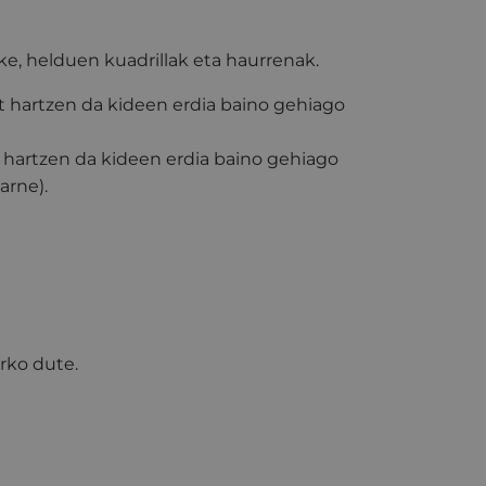
zke, helduen kuadrillak eta haurrenak.
at hartzen da kideen erdia baino gehiago
t hartzen da kideen erdia baino gehiago
arne).
arko dute.