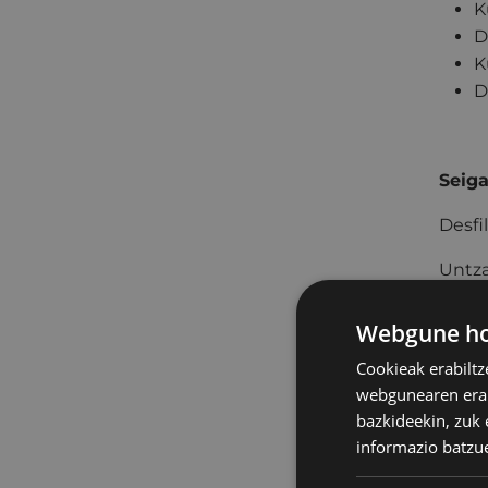
K
D
K
D
Seiga
Desfi
Untza
Izena
Webgune hon
Cookieak erabiltz
webgunearen erabi
Zazpi
bazkideekin, zuk 
informazio batzu
Desfi