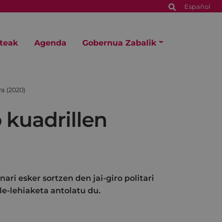
Español
steak
Agenda
Gobernua Zabalik
ra (2020)
 kuadrillen
nari esker sortzen den jai-giro politari
le-lehiaketa antolatu du.