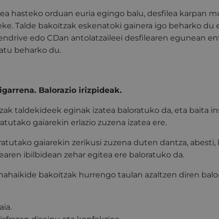
lea hasteko orduan euria egingo balu, desfilea karpan
teke. Talde bakoitzak eskenatoki gainera igo beharko du e
endrive edo CDan antolatzaileei desfilearen egunean e
latu beharko du.
igarrena. Balorazio irizpideak.
azak taldekideek eginak izatea baloratuko da, eta baita
atutako gaiarekin erlazio zuzena izatea ere.
atutako gaiarekin zerikusi zuzena duten dantza, abesti,
learen ibilbidean zehar egitea ere baloratuko da.
ahaikide bakoitzak hurrengo taulan azaltzen diren balor
aia.