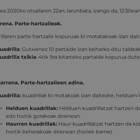
lea 2020ko otsailaren 22an, larunbata, izango da, 12:30ean
rena. Parte-hartzaileak.
illaren parte-hartzaile kopuruak bi motatakoak izan dait
uadrilla
: Gutxienez 10 partaide izan beharko ditu taldeak
uadrilla txikia
: 4tik 9ra bitarteko partaide kopurua dute
arrena. Parte-hartzaileen adina.
uadrilla:
kuadrillak bi motakoak izan daitezke, helduen 
Helduen kuadrillak:
Helduen kuadrillatzat hartzen d
edo hortik gorakoak direnean.
Haurren kuadrillak:
Haur-kuadrillatzat hartzen da ki
hortik beherakoak direnean (horiek barne).