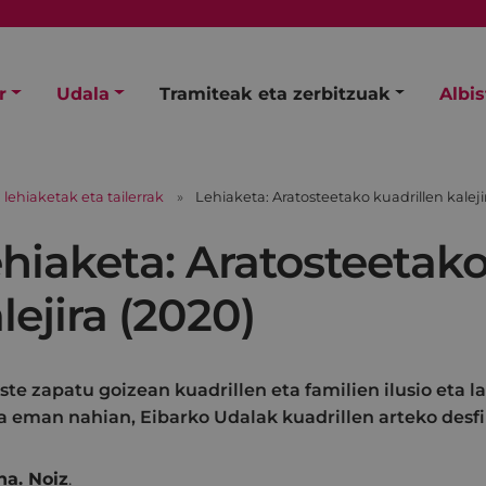
r
Udala
Tramiteak eta zerbitzuak
Albi
 lehiaketak eta tailerrak
Lehiaketa: Aratosteetako kuadrillen kaleji
hiaketa: Aratosteetako
lejira (2020)
ste zapatu goizean kuadrillen eta familien ilusio eta la
ra eman nahian, Eibarko Udalak kuadrillen arteko desfi
a. Noiz
.