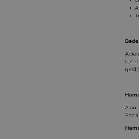
D
A
T
Beder
Adier
baten
geldi
Hama
Arau 
Porta
Hamai