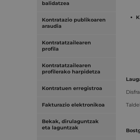
balidatzea
K
Kontratazio publikoaren
araudia
Kontratatzailearen
profila
Kontratatzailearen
profilerako harpidetza
Lauga
Kontratuen erregistroa
Disfr
Fakturazio elektronikoa
Talde
Bekak, dirulaguntzak
eta laguntzak
Bostg