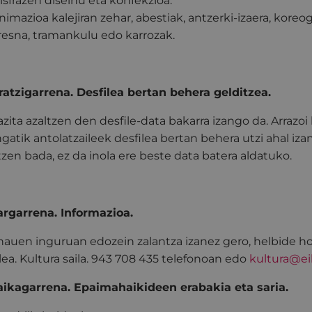
isfrazen diseinu eta konfekzioa.
nimazioa kalejiran zehar, abestiak, antzerki-izaera, koreogr
resna, tramankulu edo karrozak.
atzigarrena. Desfilea bertan behera gelditzea.
azita azaltzen den desfile-data bakarra izango da. Arraz
gatik antolatzaileek desfilea bertan behera utzi ahal iz
tzen bada, ez da inola ere beste data batera aldatuko.
rgarrena. Informazioa.
hauen inguruan edozein zalantza izanez gero, helbide h
lea. Kultura saila. 943 708 435 telefonoan edo
kultura@ei
kagarrena. Epaimahaikideen erabakia eta saria.