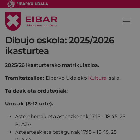
Dibujo eskola: 2025/2026
ikasturtea
2025/26 ikasturterako matrikulazioa.
Tramitatzailea:
Eibarko Udaleko
Kultura
saila.
Taldeak eta ordutegiak:
Umeak (8-12 urte):
Astelehenak eta asteazkenak 17:15 – 18:45. 25
PLAZA.
Astearteak eta ostegunak 17:15 – 18:45. 25
PLAZA.