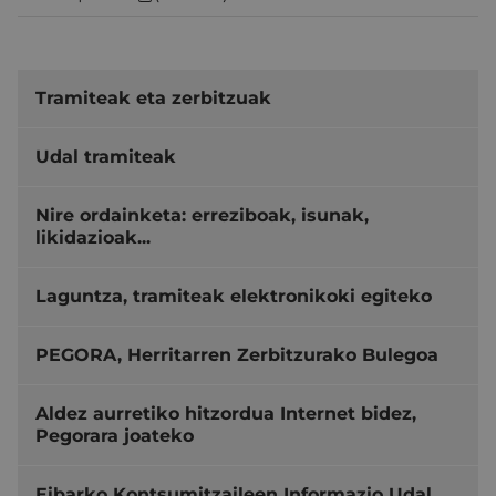
Tramiteak eta zerbitzuak
Udal tramiteak
Nire ordainketa: erreziboak, isunak,
likidazioak...
Laguntza, tramiteak elektronikoki egiteko
PEGORA, Herritarren Zerbitzurako Bulegoa
Aldez aurretiko hitzordua Internet bidez,
Pegorara joateko
Eibarko Kontsumitzaileen Informazio Udal