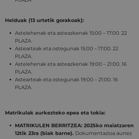
Helduak (13 urtetik gorakoak):
Astelehenak eta asteazkenak 15:00 – 17:00. 22
PLAZA.
Astearteak eta ostegunak 15:00 – 17:00. 22
PLAZA.
Astelehenak eta asteazkenak 19:00 – 21:00. 16
PLAZA.
Astearteak eta ostegunak 19:00 – 21:00. 16
PLAZA.
Matrikulak aurkezteko epea eta tokia:
MATRIKULEN BERRITZEA: 2025ko maiatzaren
12tik 23ra (biak barne).
Dokumentazioa aurrez