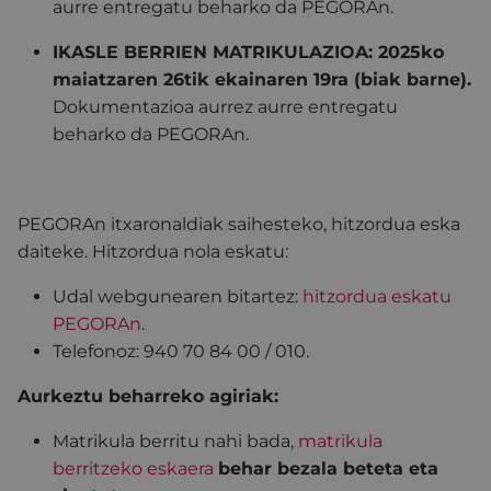
aurre entregatu beharko da PEGORAn.
IKASLE BERRIEN MATRIKULAZIOA: 2025ko
maiatzaren 26tik ekainaren 19ra (biak barne).
Dokumentazioa aurrez aurre entregatu
beharko da PEGORAn.
PEGORAn itxaronaldiak saihesteko, hitzordua eska
daiteke. Hitzordua nola eskatu:
Udal webgunearen bitartez:
hitzordua eskatu
PEGORAn
.
Telefonoz: 940 70 84 00 / 010.
Aurkeztu beharreko agiriak:
Matrikula berritu nahi bada,
matrikula
berritzeko eskaera
behar bezala beteta eta