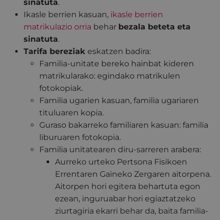
sinatuta
.
Ikasle berrien kasuan,
ikasle berrien
matrikulazio orria
behar
bezala beteta eta
sinatuta
.
Tarifa bereziak
eskatzen badira:
Familia-unitate bereko hainbat kideren
matrikularako: egindako matrikulen
fotokopiak.
Familia ugarien kasuan, familia ugariaren
tituluaren kopia.
Guraso bakarreko familiaren kasuan: familia
liburuaren fotokopia.
Familia unitatearen diru-sarreren arabera:
Aurreko urteko Pertsona Fisikoen
Errentaren Gaineko Zergaren aitorpena.
Aitorpen hori egitera behartuta egon
ezean, inguruabar hori egiaztatzeko
ziurtagiria ekarri behar da, baita familia-