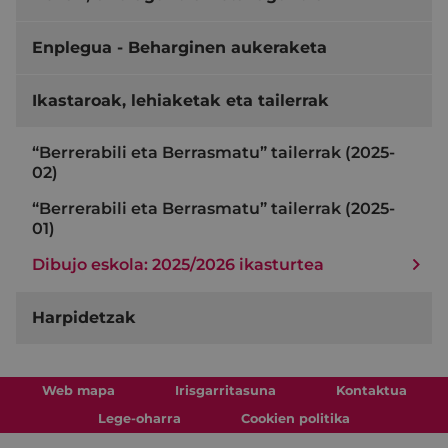
Enplegua - Beharginen aukeraketa
Ikastaroak, lehiaketak eta tailerrak
“Berrerabili eta Berrasmatu” tailerrak (2025-
02)
“Berrerabili eta Berrasmatu” tailerrak (2025-
01)
Dibujo eskola: 2025/2026 ikasturtea
Harpidetzak
Web mapa
Irisgarritasuna
Kontaktua
Lege-oharra
Cookien politika