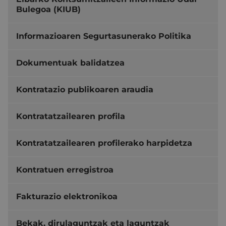
Bulegoa (KIUB)
Informazioaren Segurtasunerako Politika
Dokumentuak balidatzea
Kontratazio publikoaren araudia
Kontratatzailearen profila
Kontratatzailearen profilerako harpidetza
Kontratuen erregistroa
Fakturazio elektronikoa
Bekak, dirulaguntzak eta laguntzak