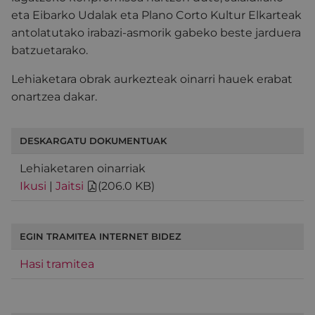
eta Eibarko Udalak eta Plano Corto Kultur Elkarteak
antolatutako irabazi-asmorik gabeko beste jarduera
batzuetarako.
Lehiaketara obrak aurkezteak oinarri hauek erabat
onartzea dakar.
DESKARGATU DOKUMENTUAK
Lehiaketaren oinarriak
Ikusi
|
Jaitsi
(
206.0 KB
)
EGIN TRAMITEA INTERNET BIDEZ
Hasi tramitea