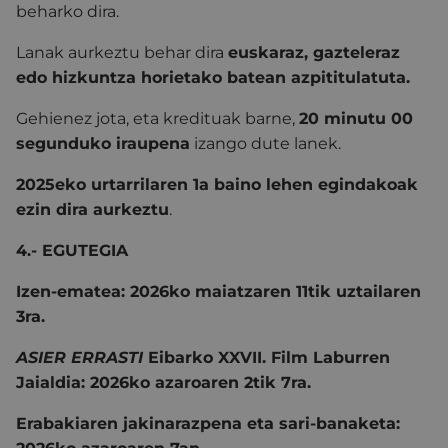
beharko dira.
Lanak aurkeztu behar dira
euskaraz, gazteleraz
edo hizkuntza horietako batean azpititulatuta.
Gehienez jota, eta kredituak barne,
20 minutu 00
segunduko iraupena
izango dute lanek.
2025eko urtarrilaren 1a baino lehen egindakoak
ezin dira aurkeztu
.
4.- EGUTEGIA
Izen-ematea: 2026ko maiatzaren 11tik uztailaren
3ra.
ASIER ERRASTI
Eibarko XXVII. Film Laburren
Jaialdia: 2026ko azaroaren 2tik 7ra.
Erabakiaren jakinarazpena eta sari-banaketa: