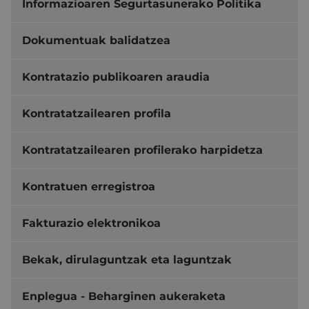
Informazioaren Segurtasunerako Politika
Dokumentuak balidatzea
Kontratazio publikoaren araudia
Kontratatzailearen profila
Kontratatzailearen profilerako harpidetza
Kontratuen erregistroa
Fakturazio elektronikoa
Bekak, dirulaguntzak eta laguntzak
Enplegua - Beharginen aukeraketa