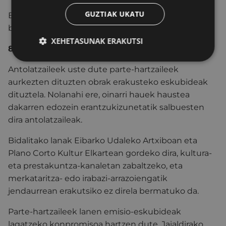
GUZTIAK UKATU
Epaimahaiaren ustez lanek nahikoa kalitaterik ez
badute, sariak eman gabe geratuko dira.
XEHETASUNAK ERAKUTSI
8.- OHARRAK
Antolatzaileek uste dute parte-hartzaileek
aurkezten dituzten obrak erakusteko eskubideak
dituztela. Nolanahi ere, oinarri hauek haustea
dakarren edozein erantzukizunetatik salbuesten
dira antolatzaileak.
Bidalitako lanak Eibarko Udaleko Artxiboan eta
Plano Corto Kultur Elkartean gordeko dira, kultura-
eta prestakuntza-kanaletan zabaltzeko, eta
merkataritza- edo irabazi-arrazoiengatik
jendaurrean erakutsiko ez direla bermatuko da.
Parte-hartzaileek lanen emisio-eskubideak
lagatzeko konpromisoa hartzen dute, Jaialdirako