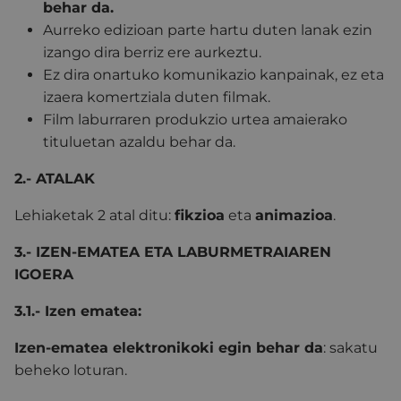
behar da.
Aurreko edizioan parte hartu duten lanak ezin
izango dira berriz ere aurkeztu.
Ez dira onartuko komunikazio kanpainak, ez eta
izaera komertziala duten filmak.
Film laburraren produkzio urtea amaierako
tituluetan azaldu behar da.
2.- ATALAK
Lehiaketak 2 atal ditu:
fikzioa
eta
animazioa
.
3.- IZEN-EMATEA ETA LABURMETRAIAREN
IGOERA
3.1.- Izen ematea:
Izen-ematea elektronikoki egin behar da
: sakatu
beheko loturan.