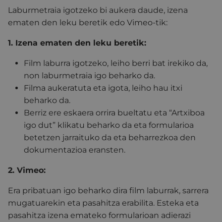
Laburmetraia igotzeko bi aukera daude, izena
ematen den leku beretik edo Vimeo-tik:
1. Izena ematen den leku beretik:
Film laburra igotzeko, leiho berri bat irekiko da,
non laburmetraia igo beharko da.
Filma aukeratuta eta igota, leiho hau itxi
beharko da.
Berriz ere eskaera orrira bueltatu eta “Artxiboa
igo dut” klikatu beharko da eta formularioa
betetzen jarraituko da eta beharrezkoa den
dokumentazioa eransten.
2. Vimeo:
Era pribatuan igo beharko dira film laburrak, sarrera
mugatuarekin eta pasahitza erabilita. Esteka eta
pasahitza izena emateko formularioan adierazi