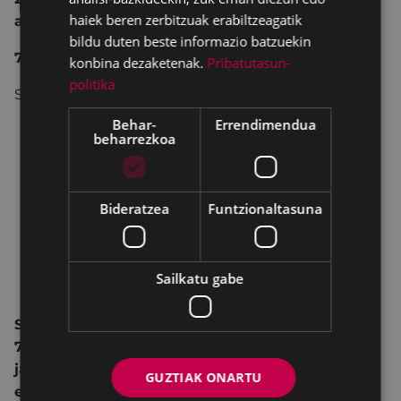
haiek beren zerbitzuak erabiltzeagatik
antzokian
.
bildu duten beste informazio batzuekin
7.- SARIAK
konbina dezaketenak.
Pribatutasun-
politika
Sariak honako hauek izango dira:
Behar-
Errendimendua
LEHEN SARIA Javier Aguirresarobe (fikzioa):
beharrezkoa
700 €.
BIGARREN SARIA Javier Aguirresarobe
(fikzioa): 500 €.
Bideratzea
Funtzionaltasuna
Euskarazko film laburrik onena: 700 €.
Animaziozko film laburrik onena: 700 €.
Eibarko film laburrik onena: 200 €.
Sailkatu gabe
EITB sari berezia: 700 €.
Sarituak zeintzuk izan diren 2026ko azaroaren
7an egingo den amaierako ekitaldian
jakinaraziko da. Derrigorrezkoa izango da egilea
GUZTIAK ONARTU
edo haren ordezkariren bat bertan egotea.