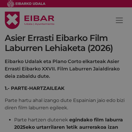
Asier Errasti Eibarko Film
Laburren Lehiaketa (2026)
Eibarko Udalak eta Plano Corto elkarteak Asier
Errasti Eibarko XXVII. Film Laburren Jaialdirako
deia zabaldu dute.
1.- PARTE-HARTZAILEAK
Parte hartu ahal izango dute Espainian jaio edo bizi
diren film laburren egileek.
Parte hartzen dutenek
egindako film laburra
2025eko urtarrilaren 1etik aurrerakoa izan