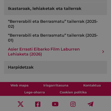
Ikastaroak, lehiaketak eta tailerrak
“Berrerabili eta Berrasmatu” tailerrak (2025-
02)
“Berrerabili eta Berrasmatu” tailerrak (2025-
01)
Asier Errasti Eibarko Film Laburren
Lehiaketa (2026)
Harpidetzak
Web mapa
Irisgarritasuna
Kontaktua
Lege-oharra
Cookien politika