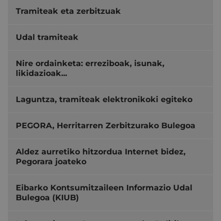
Tramiteak eta zerbitzuak
Udal tramiteak
Nire ordainketa: erreziboak, isunak,
likidazioak...
Laguntza, tramiteak elektronikoki egiteko
PEGORA, Herritarren Zerbitzurako Bulegoa
Aldez aurretiko hitzordua Internet bidez,
Pegorara joateko
Eibarko Kontsumitzaileen Informazio Udal
Bulegoa (KIUB)