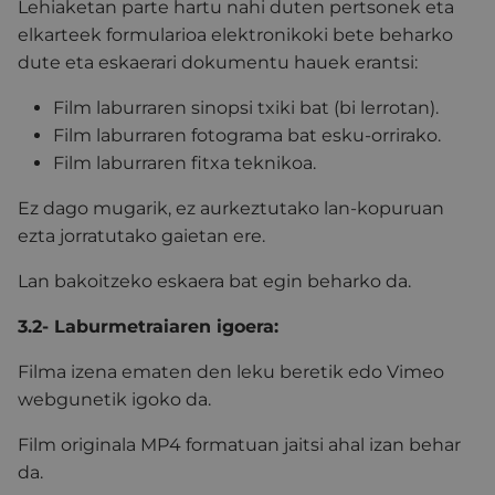
Lehiaketan parte hartu nahi duten pertsonek eta
elkarteek formularioa elektronikoki bete beharko
dute eta eskaerari dokumentu hauek erantsi:
Film laburraren sinopsi txiki bat (bi lerrotan).
Film laburraren fotograma bat esku-orrirako.
Film laburraren fitxa teknikoa.
Ez dago mugarik, ez aurkeztutako lan-kopuruan
ezta jorratutako gaietan ere.
Lan bakoitzeko eskaera bat egin beharko da.
3.2- Laburmetraiaren igoera:
Filma izena ematen den leku beretik edo Vimeo
webgunetik igoko da.
Film originala MP4 formatuan jaitsi ahal izan behar
da.