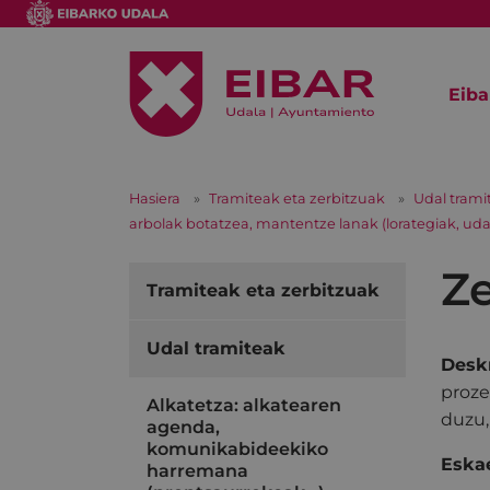
Eiba
Hasiera
Tramiteak eta zerbitzuak
Udal trami
arbolak botatzea, mantentze lanak (lorategiak, udal
Ze
Tramiteak eta zerbitzuak
Udal tramiteak
Deskr
proze
Alkatetza: alkatearen
duzu,
agenda,
komunikabideekiko
Eskae
harremana