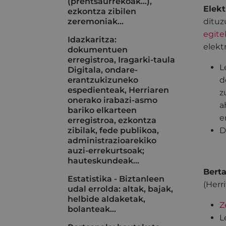
(prentsaurrekoak...),
Elekt
ezkontza zibilen
zeremoniak…
dituz
egite
Idazkaritza:
elekt
dokumentuen
erregistroa, Iragarki-taula
L
Digitala, ondare-
erantzukizuneko
d
espedienteak, Herriaren
z
onerako irabazi-asmo
a
bariko elkarteen
e
erregistroa, ezkontza
zibilak, fede publikoa,
D
administrazioarekiko
auzi-errekurtsoak;
hauteskundeak…
Berta
Estatistika - Biztanleen
(Herr
udal errolda: altak, bajak,
helbide aldaketak,
Z
bolanteak...
L