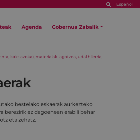
Español
steak
Agenda
Gobernua Zabalik
ta, kale-azoka), materialak lagatzea, udal hilerria,
aerak
atutako bestelako eskaerak aurkezteko
 berezirik ez dagoenean erabili behar
otz eta zehatz.