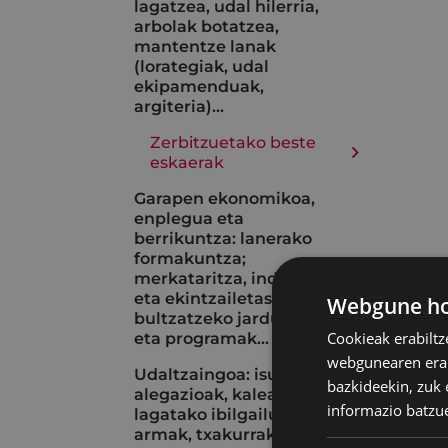
lagatzea, udal hilerria,
arbolak botatzea,
mantentze lanak
(lorategiak, udal
ekipamenduak,
argiteria)...
Zerbitzuetako beste
eskaerak
Garapen ekonomikoa,
enplegua eta
berrikuntza: lanerako
formakuntza;
merkataritza, industria
eta ekintzailetasuna
Webgune hon
bultzatzeko jarduerak
Cookieak erabiltz
eta programak...
webgunearen erabi
Udaltzaingoa: isunak eta
bazkideekin, zuk 
alegazioak, kalean
informazio batzu
lagatako ibilgailuak, aire
armak, txakurrak, istripu-