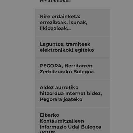
Bestelakoak
Nire ordainketa:
erreziboak, isunak,
likidazioak...
Laguntza, tramiteak
elektronikoki egiteko
PEGORA, Herritarren
Zerbitzurako Bulegoa
Aldez aurretiko
hitzordua Internet bidez,
Pegorara joateko
Eibarko
Kontsumitzaileen
Informazio Udal Bulegoa
(KIUB)