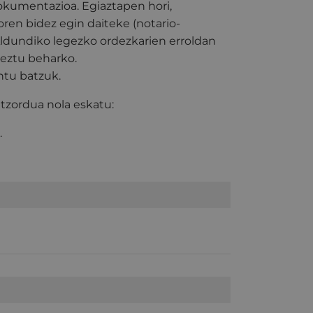
kumentazioa. Egiaztapen hori,
ren bidez egin daiteke (notario-
ldundiko legezko ordezkarien erroldan
keztu beharko.
ntu batzuk.
tzordua nola eskatu:
.