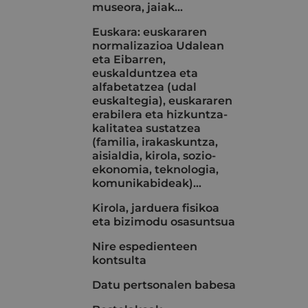
museora, jaiak...
Euskara: euskararen
normalizazioa Udalean
eta Eibarren,
euskalduntzea eta
alfabetatzea (udal
euskaltegia), euskararen
erabilera eta hizkuntza-
kalitatea sustatzea
(familia, irakaskuntza,
aisialdia, kirola, sozio-
ekonomia, teknologia,
komunikabideak)…
Kirola, jarduera fisikoa
eta bizimodu osasuntsua
Nire espedienteen
kontsulta
Datu pertsonalen babesa