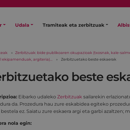
r
Udala
Tramiteak eta zerbitzuak
Albi
teak
Zerbitzuak: bide publikoaren okupazioak (txosnak, kale-salmen
 ekipamenduak, argiteria)...
Zerbitzuetako beste eskaerak
rbitzuetako beste esk
ipzioa:
Eibarko udaleko
Zerbitzuak
sailarekin erlazion
dura da. Prozedura hau zure eskabidea egiteko prozedura
 bestela ez. Saiatu zure eskaera argi eta garbi azaltzen; m
ra nola egin: