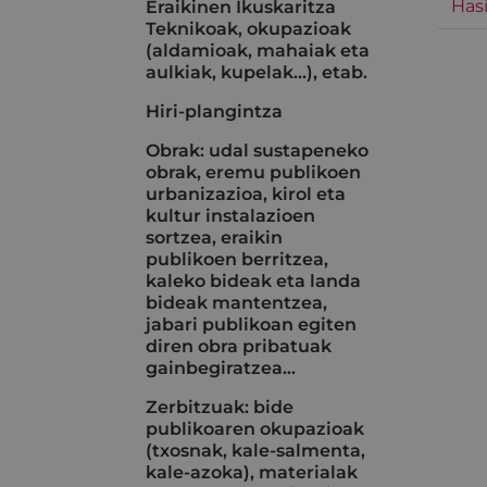
Hasi
Eraikinen Ikuskaritza
Teknikoak, okupazioak
(aldamioak, mahaiak eta
aulkiak, kupelak...), etab.
Hiri-plangintza
Obrak: udal sustapeneko
obrak, eremu publikoen
urbanizazioa, kirol eta
kultur instalazioen
sortzea, eraikin
publikoen berritzea,
kaleko bideak eta landa
bideak mantentzea,
jabari publikoan egiten
diren obra pribatuak
gainbegiratzea…
Zerbitzuak: bide
publikoaren okupazioak
(txosnak, kale-salmenta,
kale-azoka), materialak