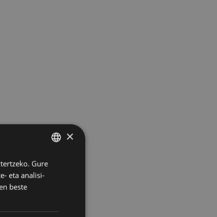
×
ztertzeko. Gure
BASQUE
- eta analisi-
SPANISH
en beste