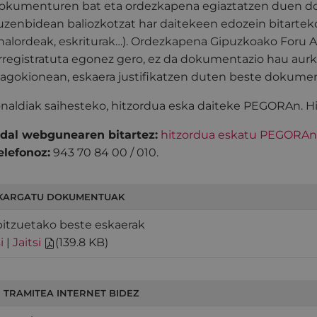
okumenturen bat eta ordezkapena egiaztatzen duen do
uzenbidean baliozkotzat har daitekeen edozein bitarteko
halordeak, eskriturak…). Ordezkapena Gipuzkoako Foru A
rregistratuta egonez gero, ez da dokumentazio hau aur
agokionean, eskaera justifikatzen duten beste dokume
onaldiak saihesteko, hitzordua eska daiteke PEGORAn. Hi
dal webgunearen bitartez:
hitzordua eskatu PEGORAn
elefonoz:
943 70 84 00 / 010.
KARGATU DOKUMENTUAK
bitzuetako beste eskaerak
i
|
Jaitsi
(
139.8 KB
)
 TRAMITEA INTERNET BIDEZ