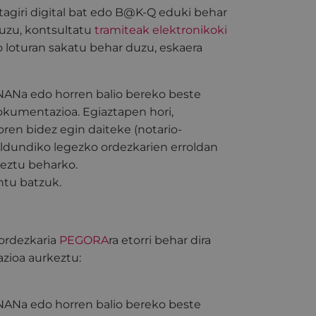
rtagiri digital bat edo B@K-Q eduki behar
duzu, kontsultatu
tramiteak elektronikoki
o loturan sakatu behar duzu, eskaera
NANa edo horren balio bereko beste
kumentazioa. Egiaztapen hori,
ren bidez egin daiteke (notario-
ldundiko legezko ordezkarien erroldan
keztu beharko.
ntu batzuk.
 ordezkaria
PEGORA
ra etorri behar dira
zioa aurkeztu:
NANa edo horren balio bereko beste