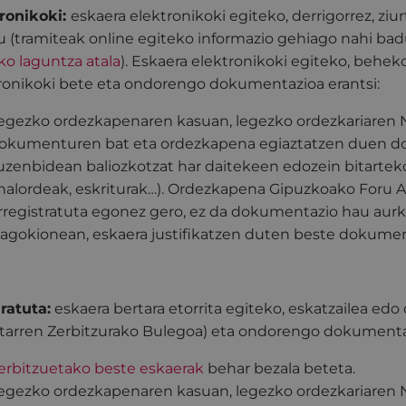
ronikoki:
eskaera elektronikoki egiteko, derrigorrez, ziu
u (tramiteak online egiteko informazio gehiago nahi ba
ko laguntza atala
). Eskaera elektronikoki egiteko, behek
ronikoki bete eta ondorengo dokumentazioa erantsi:
egezko ordezkapenaren kasuan, legezko ordezkariaren 
okumenturen bat eta ordezkapena egiaztatzen duen do
uzenbidean baliozkotzat har daitekeen edozein bitarteko
halordeak, eskriturak…). Ordezkapena Gipuzkoako Foru A
rregistratuta egonez gero, ez da dokumentazio hau aur
agokionean, eskaera justifikatzen duten beste dokume
ratuta:
eskaera bertara etorrita egiteko, eskatzailea edo
itarren Zerbitzurako Bulegoa) eta ondorengo dokumenta
erbitzuetako beste eskaerak
behar bezala beteta.
egezko ordezkapenaren kasuan, legezko ordezkariaren 