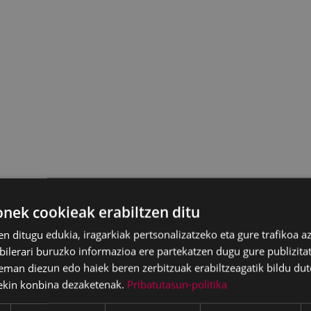
ek cookieak erabiltzen ditu
en ditugu edukia, iragarkiak pertsonalizatzeko eta gure trafikoa a
lerari buruzko informazioa ere partekatzen dugu gure publizitate
eman diezun edo haiek beren zerbitzuak erabiltzeagatik bildu dut
ekin konbina dezaketenak.
Pribatutasun-politika