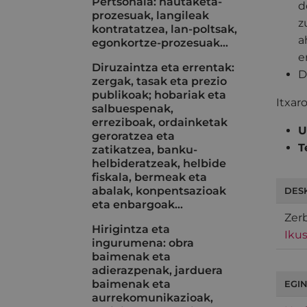
Pertsonala: hautaketa-
d
prozesuak, langileak
z
kontratatzea, lan-poltsak,
a
egonkortze-prozesuak...
e
Diruzaintza eta errentak:
D
zergak, tasak eta prezio
publikoak; hobariak eta
Itxar
salbuespenak,
erreziboak, ordainketak
U
geroratzea eta
T
zatikatzea, banku-
helbideratzeak, helbide
fiskala, bermeak eta
abalak, konpentsazioak
DES
eta enbargoak…
Zer
Hirigintza eta
Ikus
ingurumena: obra
baimenak eta
adierazpenak, jarduera
baimenak eta
EGIN
aurrekomunikazioak,