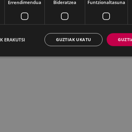
Errendimendua
Bideratzea
Funtzionaltasuna
K ERAKUTSI
GUZTIAK UKATU
GUZTI