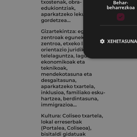
txostenak, obra-
Behar-
beharrezkoa
edukiontziak,
aparkatzeko lekuak
gordetzea...
Gizartekintza: egoitza-
zentroak eguneko
XEHETASUNA
zentroa, etxeko laguntza,
orientazio juridikoa,
telelaguntza, laguntza
ekonomikoak eta
teknikoak,
mendekotasuna eta
desgaitasuna,
aparkatzeko txartela,
inklusioa, familiako esku-
hartzea, berdintasuna,
immigrazioa...
Kultura: Coliseo txartela,
lokal erreserbak
(Portalea, Coliseoa),
bisitaldi gidatuak