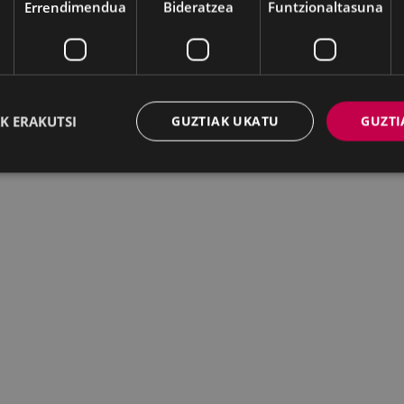
Errendimendua
Bideratzea
Funtzionaltasuna
K ERAKUTSI
GUZTIAK UKATU
GUZTI