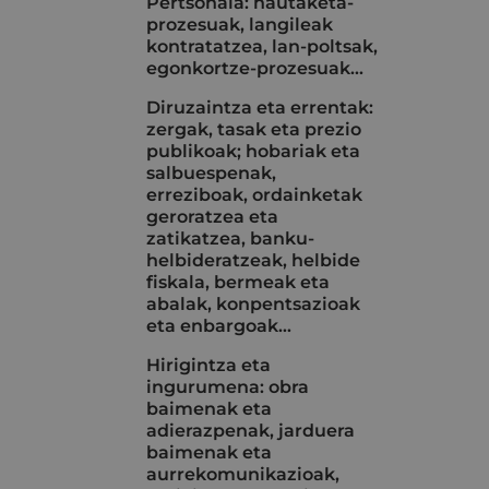
Pertsonala: hautaketa-
prozesuak, langileak
kontratatzea, lan-poltsak,
egonkortze-prozesuak...
Diruzaintza eta errentak:
zergak, tasak eta prezio
publikoak; hobariak eta
salbuespenak,
erreziboak, ordainketak
geroratzea eta
zatikatzea, banku-
helbideratzeak, helbide
fiskala, bermeak eta
abalak, konpentsazioak
eta enbargoak…
Hirigintza eta
ingurumena: obra
baimenak eta
adierazpenak, jarduera
baimenak eta
aurrekomunikazioak,