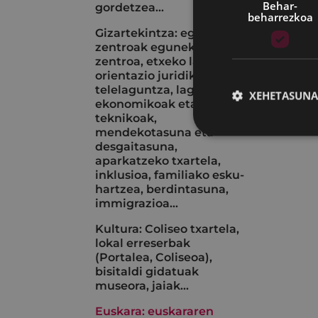
Behar-
gordetzea...
beharrezkoa
Gizartekintza: egoitza-
zentroak eguneko
zentroa, etxeko laguntza,
orientazio juridikoa,
telelaguntza, laguntza
XEHETASUNA
ekonomikoak eta
teknikoak,
mendekotasuna eta
desgaitasuna,
aparkatzeko txartela,
inklusioa, familiako esku-
hartzea, berdintasuna,
immigrazioa...
Kultura: Coliseo txartela,
lokal erreserbak
(Portalea, Coliseoa),
bisitaldi gidatuak
museora, jaiak...
Euskara: euskararen