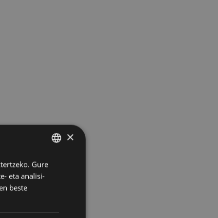
×
ztertzeko. Gure
BASQUE
- eta analisi-
SPANISH
en beste