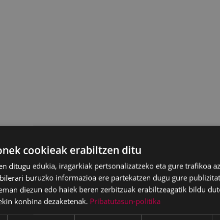
ek cookieak erabiltzen ditu
en ditugu edukia, iragarkiak pertsonalizatzeko eta gure trafikoa a
lerari buruzko informazioa ere partekatzen dugu gure publizitate
eman diezun edo haiek beren zerbitzuak erabiltzeagatik bildu dut
ekin konbina dezaketenak.
Pribatutasun-politika