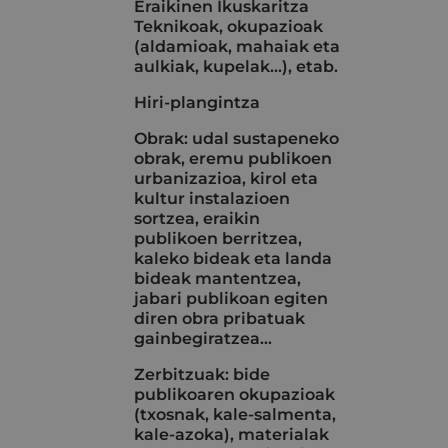
Eraikinen Ikuskaritza
Teknikoak, okupazioak
(aldamioak, mahaiak eta
aulkiak, kupelak...), etab.
Hiri-plangintza
Obrak: udal sustapeneko
obrak, eremu publikoen
urbanizazioa, kirol eta
kultur instalazioen
sortzea, eraikin
publikoen berritzea,
kaleko bideak eta landa
bideak mantentzea,
jabari publikoan egiten
diren obra pribatuak
gainbegiratzea…
Zerbitzuak: bide
publikoaren okupazioak
(txosnak, kale-salmenta,
kale-azoka), materialak