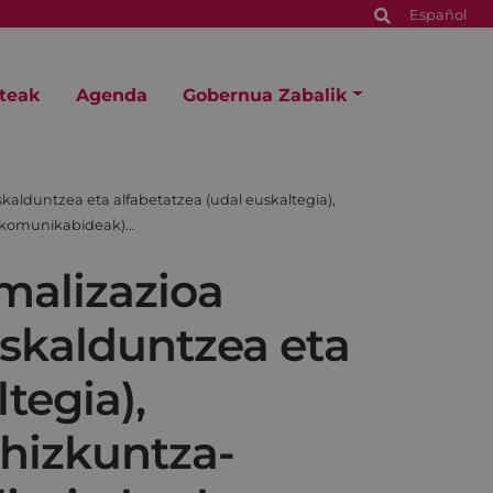
Español
steak
Agenda
Gobernua Zabalik
kalduntzea eta alfabetatzea (udal euskaltegia),
ia, komunikabideak)…
malizazioa
uskalduntzea eta
tegia),
 hizkuntza-