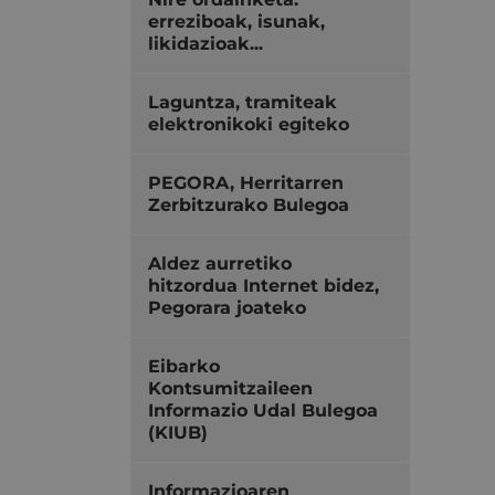
erreziboak, isunak,
likidazioak...
Laguntza, tramiteak
elektronikoki egiteko
PEGORA, Herritarren
Zerbitzurako Bulegoa
Aldez aurretiko
hitzordua Internet bidez,
Pegorara joateko
Eibarko
Kontsumitzaileen
Informazio Udal Bulegoa
(KIUB)
Informazioaren