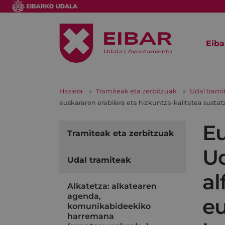
Eiba
Hasiera
Tramiteak eta zerbitzuak
Udal trami
euskararen erabilera eta hizkuntza-kalitatea sustatz
Eu
Tramiteak eta zerbitzuak
Ud
Udal tramiteak
al
Alkatetza: alkatearen
agenda,
eu
komunikabideekiko
harremana