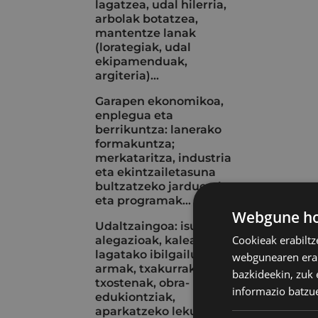
lagatzea, udal hilerria,
arbolak botatzea,
mantentze lanak
(lorategiak, udal
ekipamenduak,
argiteria)...
Garapen ekonomikoa,
enplegua eta
berrikuntza: lanerako
formakuntza;
merkataritza, industria
eta ekintzailetasuna
bultzatzeko jarduerak
eta programak...
Webgune hon
Udaltzaingoa: isunak eta
Cookieak erabiltz
alegazioak, kalean
lagatako ibilgailuak, aire
webgunearen erabi
armak, txakurrak, istripu-
bazkideekin, zuk 
txostenak, obra-
informazio batzu
edukiontziak,
aparkatzeko lekuak