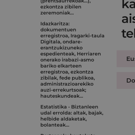
ka
(prentsaurrekoak...),
ezkontza zibilen
zeremoniak…
ai
Idazkaritza:
te
dokumentuen
erregistroa, Iragarki-taula
Digitala, ondare-
erantzukizuneko
espedienteak, Herriaren
Eu
onerako irabazi-asmo
bariko elkarteen
erregistroa, ezkontza
zibilak, fede publikoa,
Do
administrazioarekiko
auzi-errekurtsoak;
hauteskundeak…
Estatistika - Biztanleen
udal errolda: altak, bajak,
helbide aldaketak,
bolanteak...