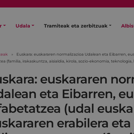
r
Udala
Tramiteak eta zerbitzuak
Albi
teak
Euskara: euskararen normalizazioa Udalean eta Eibarren, eus
ea (familia, irakaskuntza, aisialdia, kirola, sozio-ekonomia, teknolog
skara: euskararen nor
alean eta Eibarren, e
fabetatzea (udal euskal
skararen erabilera eta