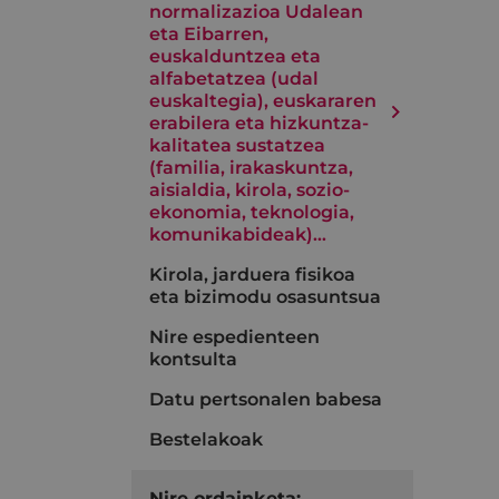
normalizazioa Udalean
eta Eibarren,
euskalduntzea eta
alfabetatzea (udal
euskaltegia), euskararen
erabilera eta hizkuntza-
kalitatea sustatzea
(familia, irakaskuntza,
aisialdia, kirola, sozio-
ekonomia, teknologia,
komunikabideak)…
Kirola, jarduera fisikoa
eta bizimodu osasuntsua
Nire espedienteen
kontsulta
Datu pertsonalen babesa
Bestelakoak
Nire ordainketa: