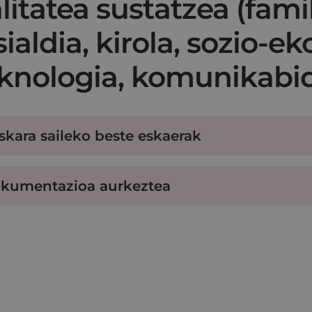
litatea sustatzea (fami
sialdia, kirola, sozio-e
knologia, komunikabi
skara saileko beste eskaerak
kumentazioa aurkeztea