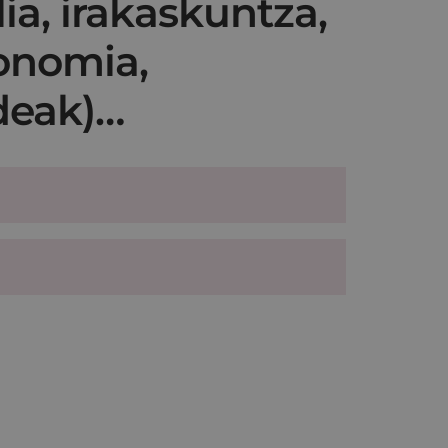
lia, irakaskuntza,
konomia,
deak)…