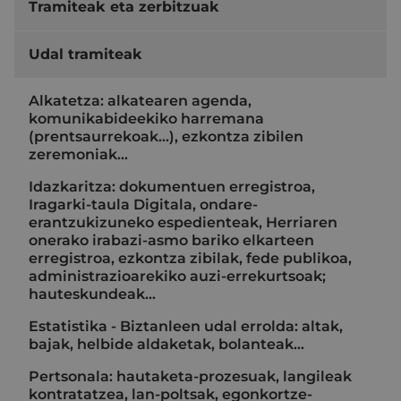
Tramiteak eta zerbitzuak
Udal tramiteak
Alkatetza: alkatearen agenda,
komunikabideekiko harremana
(prentsaurrekoak...), ezkontza zibilen
zeremoniak…
Idazkaritza: dokumentuen erregistroa,
Iragarki-taula Digitala, ondare-
erantzukizuneko espedienteak, Herriaren
onerako irabazi-asmo bariko elkarteen
erregistroa, ezkontza zibilak, fede publikoa,
administrazioarekiko auzi-errekurtsoak;
hauteskundeak…
Estatistika - Biztanleen udal errolda: altak,
bajak, helbide aldaketak, bolanteak...
Pertsonala: hautaketa-prozesuak, langileak
kontratatzea, lan-poltsak, egonkortze-