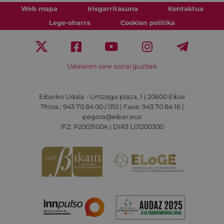
Web mapa
Irisgarritasuna
Kontaktua
Lege-oharra
Cookien politika
Udalaren sare sozial guztiak
Eibarko Udala - Untzaga plaza, 1 | 20600 Eibar
Tfnoa.: 943 70 84 00 / 010 | Faxa: 943 70 84 16 |
pegora@eibar.eus
IFZ: P2003100A | DIR3 L01200300