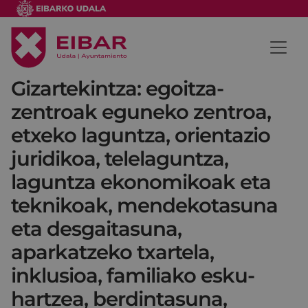
Gizartekintza: egoitza-
zentroak eguneko zentroa,
etxeko laguntza, orientazio
juridikoa, telelaguntza,
laguntza ekonomikoak eta
teknikoak, mendekotasuna
eta desgaitasuna,
aparkatzeko txartela,
inklusioa, familiako esku-
hartzea, berdintasuna,