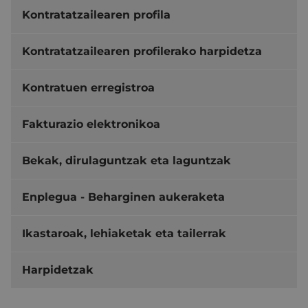
Kontratatzailearen profila
Kontratatzailearen profilerako harpidetza
Kontratuen erregistroa
Fakturazio elektronikoa
Bekak, dirulaguntzak eta laguntzak
Enplegua - Beharginen aukeraketa
Ikastaroak, lehiaketak eta tailerrak
Harpidetzak