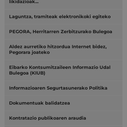
likidazioak...
Laguntza, tramiteak elektronikoki egiteko
PEGORA, Herritarren Zerbitzurako Bulegoa
Aldez aurretiko hitzordua Internet bidez,
Pegorara joateko
Eibarko Kontsumitzaileen Informazio Udal
Bulegoa (KIUB)
Informazioaren Segurtasunerako Politika
Dokumentuak balidatzea
Kontratazio publikoaren araudia