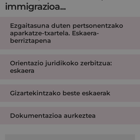
immigrazioa...
Ezgaitasuna duten pertsonentzako
aparkatze-txartela. Eskaera-
berriztapena
Orientazio juridikoko zerbitzua:
eskaera
Gizartekintzako beste eskaerak
Dokumentazioa aurkeztea