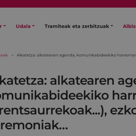
r
Udala
Tramiteak eta zerbitzuak
Albi
teak
Alkatetza: alkatearen agenda, komunikabideekiko harremana 
katetza: alkatearen ag
omunikabideekiko ha
rentsaurrekoak...), ezk
eremoniak…