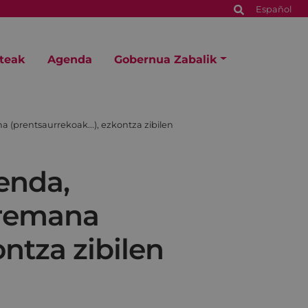
Español
steak
Agenda
Gobernua Zabalik
(prentsaurrekoak...), ezkontza zibilen
enda,
rremana
ontza zibilen