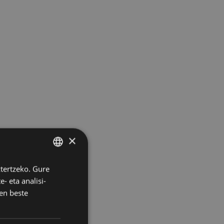
×
ztertzeko. Gure
BASQUE
- eta analisi-
SPANISH
en beste