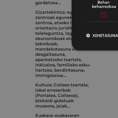
Behar-
gordetzea...
beharrezkoa
Gizartekintza: egoitza-
zentroak eguneko
zentroa, etxeko laguntza,
orientazio juridikoa,
telelaguntza, laguntza
XEHETASUNA
ekonomikoak eta
teknikoak,
mendekotasuna eta
desgaitasuna,
aparkatzeko txartela,
inklusioa, familiako esku-
hartzea, berdintasuna,
immigrazioa...
Kultura: Coliseo txartela,
lokal erreserbak
(Portalea, Coliseoa),
bisitaldi gidatuak
museora, jaiak...
Euskara: euskararen