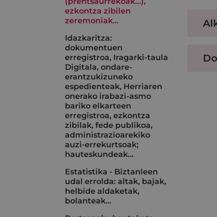
(prentsaurrekoak...),
ezkontza zibilen
zeremoniak…
Al
Idazkaritza:
dokumentuen
Do
erregistroa, Iragarki-taula
Digitala, ondare-
erantzukizuneko
espedienteak, Herriaren
onerako irabazi-asmo
bariko elkarteen
erregistroa, ezkontza
zibilak, fede publikoa,
administrazioarekiko
auzi-errekurtsoak;
hauteskundeak…
Estatistika - Biztanleen
udal errolda: altak, bajak,
helbide aldaketak,
bolanteak...