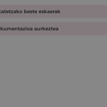
katetzako beste eskaerak
kumentazioa aurkeztea