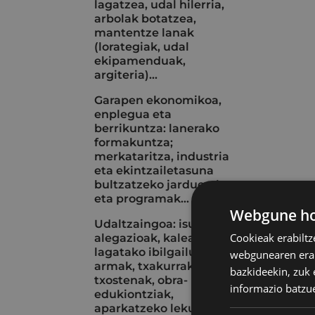
lagatzea, udal hilerria,
arbolak botatzea,
mantentze lanak
(lorategiak, udal
ekipamenduak,
argiteria)...
Garapen ekonomikoa,
enplegua eta
berrikuntza: lanerako
formakuntza;
merkataritza, industria
eta ekintzailetasuna
bultzatzeko jarduerak
eta programak...
Webgune hon
Udaltzaingoa: isunak eta
Cookieak erabiltz
alegazioak, kalean
lagatako ibilgailuak, aire
webgunearen erabi
armak, txakurrak, istripu-
bazkideekin, zuk 
txostenak, obra-
informazio batzu
edukiontziak,
aparkatzeko lekuak