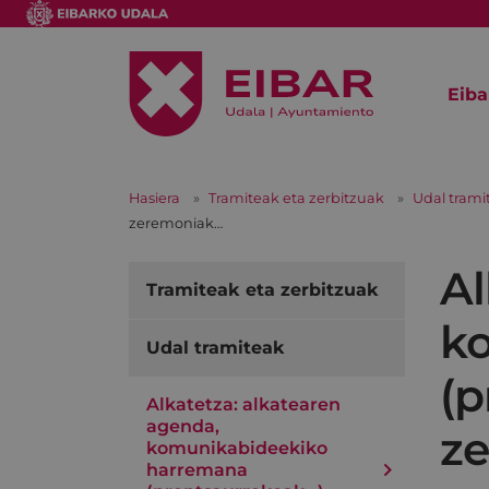
Eiba
Hasiera
Tramiteak eta zerbitzuak
Udal trami
zeremoniak…
Al
Tramiteak eta zerbitzuak
k
Udal tramiteak
(p
Alkatetza: alkatearen
agenda,
z
komunikabideekiko
harremana