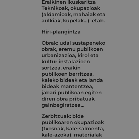
Eraikinen Ikuskaritza
Teknikoak, okupazioak
(aldamioak, mahaiak eta
aulkiak, kupelak...), etab.
Hiri-plangintza
Obrak: udal sustapeneko
obrak, eremu publikoen
urbanizazioa, kirol eta
kultur instalazioen
sortzea, eraikin
publikoen berritzea,
kaleko bideak eta landa
bideak mantentzea,
jabari publikoan egiten
diren obra pribatuak
gainbegiratzea…
Zerbitzuak: bide
publikoaren okupazioak
(txosnak, kale-salmenta,
kale-azoka), materialak