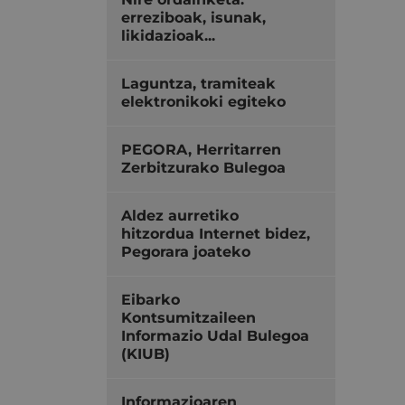
erreziboak, isunak,
likidazioak...
Laguntza, tramiteak
elektronikoki egiteko
PEGORA, Herritarren
Zerbitzurako Bulegoa
Aldez aurretiko
hitzordua Internet bidez,
Pegorara joateko
Eibarko
Kontsumitzaileen
Informazio Udal Bulegoa
(KIUB)
Informazioaren