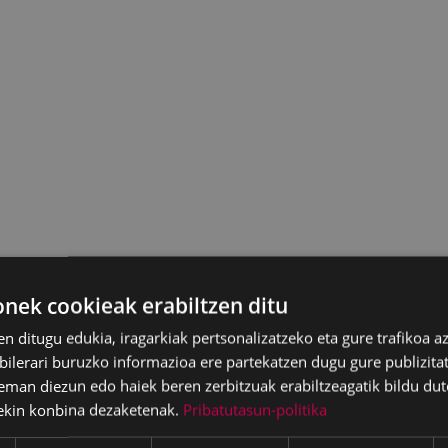
ek cookieak erabiltzen ditu
en ditugu edukia, iragarkiak pertsonalizatzeko eta gure trafikoa a
lerari buruzko informazioa ere partekatzen dugu gure publizitate
eman diezun edo haiek beren zerbitzuak erabiltzeagatik bildu dut
ekin konbina dezaketenak.
Pribatutasun-politika