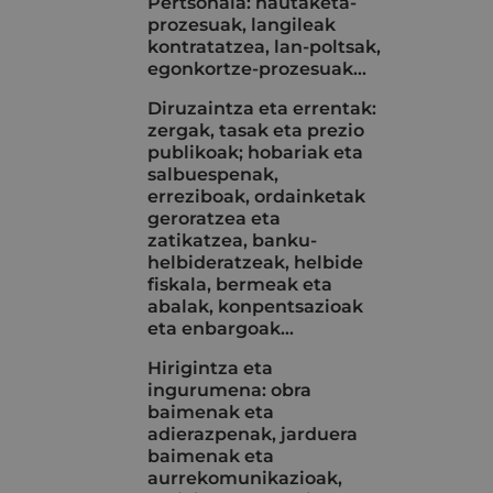
Pertsonala: hautaketa-
prozesuak, langileak
kontratatzea, lan-poltsak,
egonkortze-prozesuak...
Diruzaintza eta errentak:
zergak, tasak eta prezio
publikoak; hobariak eta
salbuespenak,
erreziboak, ordainketak
geroratzea eta
zatikatzea, banku-
helbideratzeak, helbide
fiskala, bermeak eta
abalak, konpentsazioak
eta enbargoak…
Hirigintza eta
ingurumena: obra
baimenak eta
adierazpenak, jarduera
baimenak eta
aurrekomunikazioak,