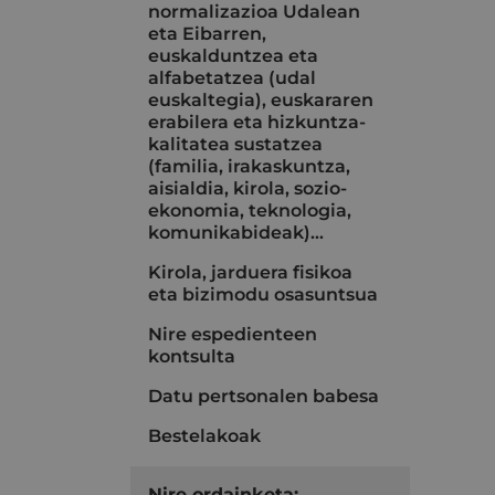
normalizazioa Udalean
eta Eibarren,
euskalduntzea eta
alfabetatzea (udal
euskaltegia), euskararen
erabilera eta hizkuntza-
kalitatea sustatzea
(familia, irakaskuntza,
aisialdia, kirola, sozio-
ekonomia, teknologia,
komunikabideak)…
Kirola, jarduera fisikoa
eta bizimodu osasuntsua
Nire espedienteen
kontsulta
Datu pertsonalen babesa
Bestelakoak
Nire ordainketa: