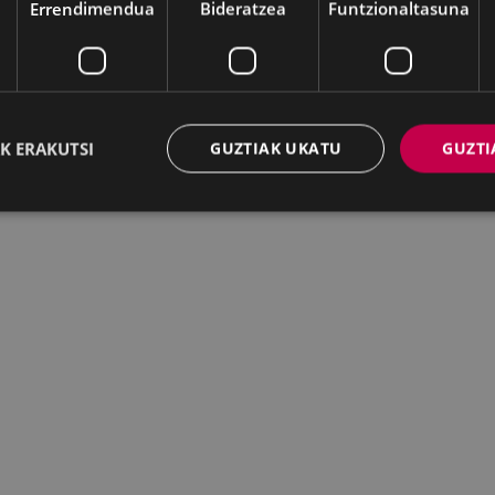
Errendimendua
Bideratzea
Funtzionaltasuna
K ERAKUTSI
GUZTIAK UKATU
GUZTI