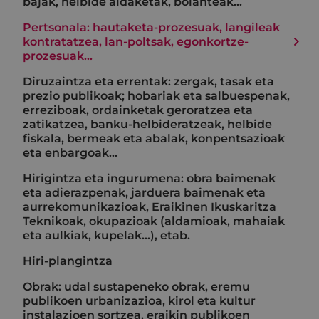
bajak, helbide aldaketak, bolanteak...
Pertsonala: hautaketa-prozesuak, langileak
kontratatzea, lan-poltsak, egonkortze-
prozesuak...
Diruzaintza eta errentak: zergak, tasak eta
prezio publikoak; hobariak eta salbuespenak,
erreziboak, ordainketak geroratzea eta
zatikatzea, banku-helbideratzeak, helbide
fiskala, bermeak eta abalak, konpentsazioak
eta enbargoak…
Hirigintza eta ingurumena: obra baimenak
eta adierazpenak, jarduera baimenak eta
aurrekomunikazioak, Eraikinen Ikuskaritza
Teknikoak, okupazioak (aldamioak, mahaiak
eta aulkiak, kupelak...), etab.
Hiri-plangintza
Obrak: udal sustapeneko obrak, eremu
publikoen urbanizazioa, kirol eta kultur
instalazioen sortzea, eraikin publikoen