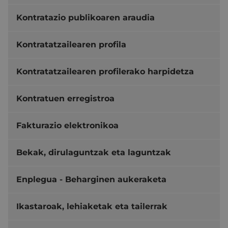
Kontratazio publikoaren araudia
Kontratatzailearen profila
Kontratatzailearen profilerako harpidetza
Kontratuen erregistroa
Fakturazio elektronikoa
Bekak, dirulaguntzak eta laguntzak
Enplegua - Beharginen aukeraketa
Ikastaroak, lehiaketak eta tailerrak