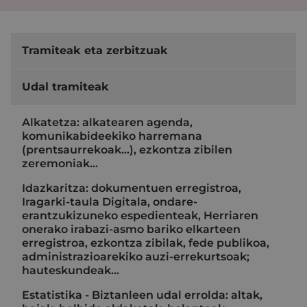
Tramiteak eta zerbitzuak
Udal tramiteak
Alkatetza: alkatearen agenda,
komunikabideekiko harremana
(prentsaurrekoak...), ezkontza zibilen
zeremoniak…
Idazkaritza: dokumentuen erregistroa,
Iragarki-taula Digitala, ondare-
erantzukizuneko espedienteak, Herriaren
onerako irabazi-asmo bariko elkarteen
erregistroa, ezkontza zibilak, fede publikoa,
administrazioarekiko auzi-errekurtsoak;
hauteskundeak…
Estatistika - Biztanleen udal errolda: altak,