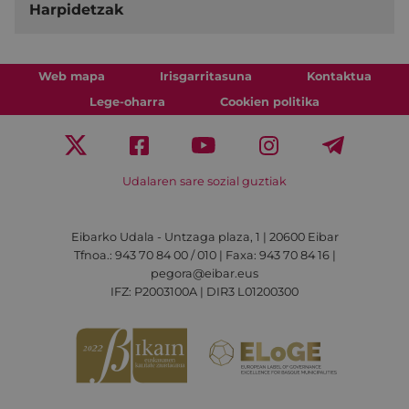
Harpidetzak
Web mapa
Irisgarritasuna
Kontaktua
Lege-oharra
Cookien politika
Udalaren sare sozial guztiak
Eibarko Udala - Untzaga plaza, 1 | 20600 Eibar
Tfnoa.: 943 70 84 00 / 010 | Faxa: 943 70 84 16 |
pegora@eibar.eus
IFZ: P2003100A | DIR3 L01200300