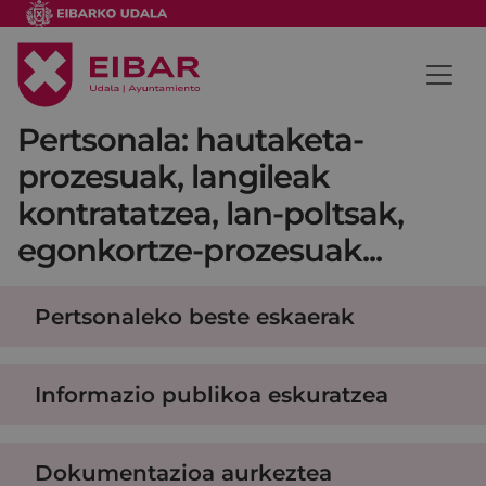
Pertsonala: hautaketa-
prozesuak, langileak
kontratatzea, lan-poltsak,
egonkortze-prozesuak...
Pertsonaleko beste eskaerak
Informazio publikoa eskuratzea
Dokumentazioa aurkeztea