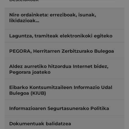
Nire ordainketa: erreziboak, isunak,
likidazioak...
Laguntza, tramiteak elektronikoki egiteko
PEGORA, Herritarren Zerbitzurako Bulegoa
Aldez aurretiko hitzordua Internet bidez,
Pegorara joateko
Eibarko Kontsumitzaileen Informazio Udal
Bulegoa (KIUB)
Informazioaren Segurtasunerako Politika
Dokumentuak balidatzea