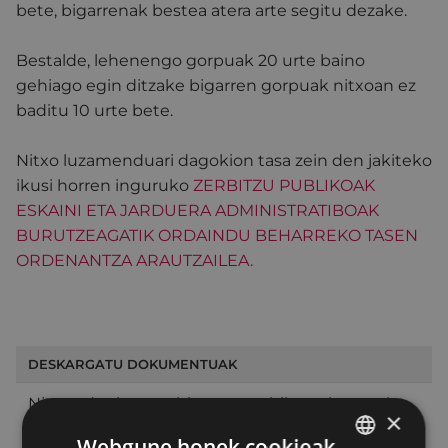
bete, bigarrenak bestea atera arte segitu dezake.
Bestalde, lehenengo gorpuak 20 urte baino
gehiago egin ditzake bigarren gorpuak nitxoan ez
baditu 10 urte bete.
Nitxo luzamenduari dagokion tasa zein den jakiteko
ikusi horren inguruko
ZERBITZU PUBLIKOAK
ESKAINI ETA JARDUERA ADMINISTRATIBOAK
BURUTZEAGATIK ORDAINDU BEHARREKO TASEN
ORDENANTZA ARAUTZAILEA
.
DESKARGATU DOKUMENTUAK
Nitxoa denbora gehiagoan erabiltzen lagatzeko
×
eskaera
Webgune honek cookieak