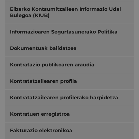
Eibarko Kontsumitzaileen Informazio Udal
Bulegoa (KIUB)
Informazioaren Segurtasunerako Politika
Dokumentuak balidatzea
Kontratazio publikoaren araudia
Kontratatzailearen profila
Kontratatzailearen profilerako harpidetza
Kontratuen erregistroa
Fakturazio elektronikoa