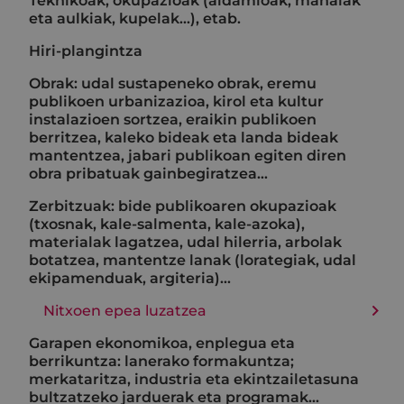
Teknikoak, okupazioak (aldamioak, mahaiak
eta aulkiak, kupelak...), etab.
Hiri-plangintza
Obrak: udal sustapeneko obrak, eremu
publikoen urbanizazioa, kirol eta kultur
instalazioen sortzea, eraikin publikoen
berritzea, kaleko bideak eta landa bideak
mantentzea, jabari publikoan egiten diren
obra pribatuak gainbegiratzea…
Zerbitzuak: bide publikoaren okupazioak
(txosnak, kale-salmenta, kale-azoka),
materialak lagatzea, udal hilerria, arbolak
botatzea, mantentze lanak (lorategiak, udal
ekipamenduak, argiteria)...
Nitxoen epea luzatzea
Garapen ekonomikoa, enplegua eta
berrikuntza: lanerako formakuntza;
merkataritza, industria eta ekintzailetasuna
bultzatzeko jarduerak eta programak...