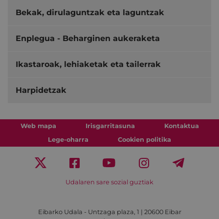
Bekak, dirulaguntzak eta laguntzak
Enplegua - Beharginen aukeraketa
Ikastaroak, lehiaketak eta tailerrak
Harpidetzak
Web mapa
Irisgarritasuna
Kontaktua
Lege-oharra
Cookien politika
Udalaren sare sozial guztiak
Eibarko Udala - Untzaga plaza, 1 | 20600 Eibar