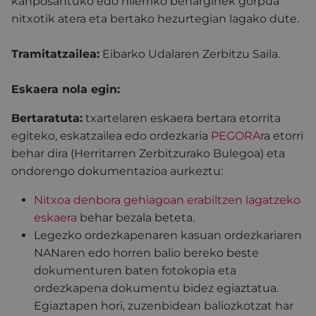
kanposantuko edo hilerriko beharginek gorpua
nitxotik atera eta bertako hezurtegian lagako dute.
Tramitatzailea:
Eibarko Udalaren Zerbitzu Saila.
Eskaera nola egin:
Bertaratuta:
txartelaren eskaera bertara etorrita
egiteko, eskatzailea edo ordezkaria
PEGORA
ra etorri
behar dira (Herritarren Zerbitzurako Bulegoa) eta
ondorengo dokumentazioa aurkeztu:
Nitxoa denbora gehiagoan erabiltzen lagatzeko
eskaera
behar bezala beteta.
Legezko ordezkapenaren kasuan ordezkariaren
NANaren edo horren balio bereko beste
dokumenturen baten fotokopia eta
ordezkapena dokumentu bidez egiaztatua.
Egiaztapen hori, zuzenbidean baliozkotzat har