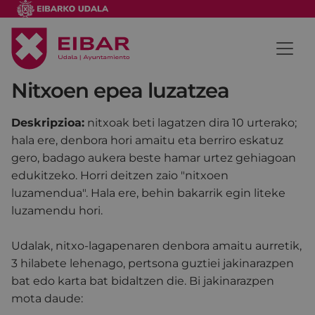
Nitxoen epea luzatzea
Deskripzioa:
nitxoak beti lagatzen dira 10 urterako;
hala ere, denbora hori amaitu eta berriro eskatuz
gero, badago aukera beste hamar urtez gehiagoan
edukitzeko. Horri deitzen zaio "nitxoen
luzamendua". Hala ere, behin bakarrik egin liteke
luzamendu hori.
Udalak, nitxo-lagapenaren denbora amaitu aurretik,
3 hilabete lehenago, pertsona guztiei jakinarazpen
bat edo karta bat bidaltzen die. Bi jakinarazpen
mota daude: