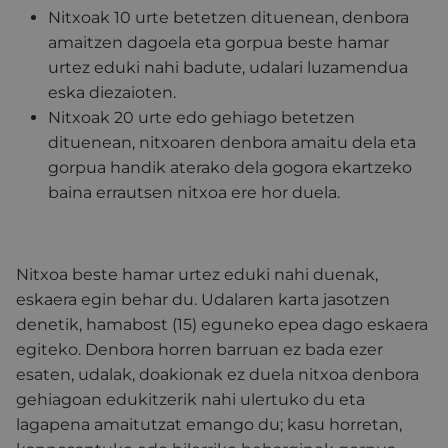
Nitxoak 10 urte betetzen dituenean, denbora
amaitzen dagoela eta gorpua beste hamar
urtez eduki nahi badute, udalari luzamendua
eska diezaioten.
Nitxoak 20 urte edo gehiago betetzen
dituenean, nitxoaren denbora amaitu dela eta
gorpua handik aterako dela gogora ekartzeko
baina errautsen nitxoa ere hor duela.
Nitxoa beste hamar urtez eduki nahi duenak,
eskaera egin behar du. Udalaren karta jasotzen
denetik, hamabost (15) eguneko epea dago eskaera
egiteko. Denbora horren barruan ez bada ezer
esaten, udalak, doakionak ez duela nitxoa denbora
gehiagoan edukitzerik nahi ulertuko du eta
lagapena amaitutzat emango du; kasu horretan,