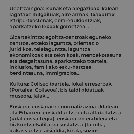
Udaltzaingoa: isunak eta alegazioak, kalean
lagatako ibilgailuak, aire armak, txakurrak,
istripu-txostenak, obra-edukiontziak,
aparkatzeko lekuak gordetzea...
Gizartekintza: egoitza-zentroak eguneko
zentroa, etxeko laguntza, orientazio
juridikoa, telelaguntza, laguntza
ekonomikoak eta teknikoak, mendekotasuna
eta desgaitasuna, aparkatzeko txartela,
inklusioa, familiako esku-hartzea,
berdintasuna, immigrazioa...
Kultura: Coliseo txartela, lokal erreserbak
(Portalea, Coliseoa), bisitaldi gidatuak
museora, jaiak...
Euskara: euskararen normalizazioa Udalean
eta Eibarren, euskalduntzea eta alfabetatzea
(udal euskaltegia), euskararen erabilera eta
hizkuntza-kalitatea sustatzea (familia,
irakaskuntza, aisialdia, kirola, sozio-