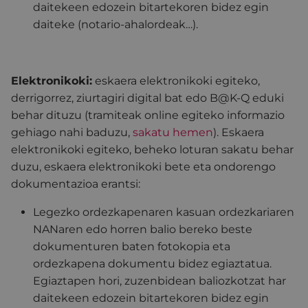
daitekeen edozein bitartekoren bidez egin
daiteke (notario-ahalordeak…).
Elektronikoki:
eskaera elektronikoki egiteko,
derrigorrez, ziurtagiri digital bat edo B@K-Q eduki
behar dituzu (tramiteak online egiteko informazio
gehiago nahi baduzu,
sakatu hemen
). Eskaera
elektronikoki egiteko, beheko loturan sakatu behar
duzu, eskaera elektronikoki bete eta ondorengo
dokumentazioa erantsi:
Legezko ordezkapenaren kasuan ordezkariaren
NANaren edo horren balio bereko beste
dokumenturen baten fotokopia eta
ordezkapena dokumentu bidez egiaztatua.
Egiaztapen hori, zuzenbidean baliozkotzat har
daitekeen edozein bitartekoren bidez egin