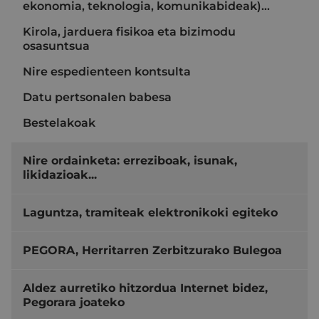
ekonomia, teknologia, komunikabideak)…
Kirola, jarduera fisikoa eta bizimodu
osasuntsua
Nire espedienteen kontsulta
Datu pertsonalen babesa
Bestelakoak
Nire ordainketa: erreziboak, isunak,
likidazioak...
Laguntza, tramiteak elektronikoki egiteko
PEGORA, Herritarren Zerbitzurako Bulegoa
Aldez aurretiko hitzordua Internet bidez,
Pegorara joateko