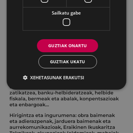
erantzukizuneko espedienteak, Herriaren
onerako irabazi-asmo bariko elkarteen
Sailkatu gabe
erregistroa, ezkontza zibilak, fede publikoa,
administrazioarekiko auzi-errekurtsoak;
hauteskundeak…
Estatistika - Biztanleen udal errolda: altak,
bajak, helbide aldaketak, bolanteak...
GUZTIAK ONARTU
Pertsonala: hautaketa-prozesuak, langileak
kontratatzea, lan-poltsak, egonkortze-
GUZTIAK UKATU
prozesuak...
Diruzaintza eta errentak: zergak, tasak eta
XEHETASUNAK ERAKUTSI
prezio publikoak; hobariak eta salbuespenak,
erreziboak, ordainketak geroratzea eta
zatikatzea, banku-helbideratzeak, helbide
fiskala, bermeak eta abalak, konpentsazioak
eta enbargoak…
Hirigintza eta ingurumena: obra baimenak
eta adierazpenak, jarduera baimenak eta
aurrekomunikazioak, Eraikinen Ikuskaritza