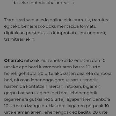
daiteke (notario-ahalordeak…).
Tramiteari sarean edo online ekin aurretik, tramitea
egiteko beharrezko dokumentazioa formatu
digitalean prest duzula konprobatu, eta ondoren,
tramiteari ekin.
Oharrak:
nitxoak, aurreneko aldiz ematen den 10
urteko epe horri luzamenduaren beste 10 urte
horiek gehituta, 20 urterako izaten dira, eta denbora
hori, nitxoan lehenengo gorpua sartu zenetik
hasten da kontatzen. Bertan, nitxoan, bigarren
gorpu bat sartuz gero (beti ere, lehenengotik
bigarrenera gutxienez 5 urte) lagapenaren denbora
10 urtekoa izango da. Hala ere, bigarren gorpuak 10
urte eraman arren, lehenengoak ez baditu 20 urte