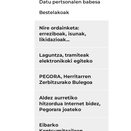
Datu pertsonalen babesa
Bestelakoak
Nire ordainketa:
erreziboak, isunak,
likidazioak...
Laguntza, tramiteak
elektronikoki egiteko
PEGORA, Herritarren
Zerbitzurako Bulegoa
Aldez aurretiko
hitzordua Internet bidez,
Pegorara joateko
Eibarko
Kontsumitzaileen