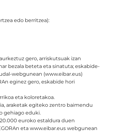
rtzea edo berritzea):
aurkeztuz gero, arriskutsuak izan
r bezala beteta eta sinatuta; eskabide-
 udal-webgunean (www.eibar.eus)
RAn eginez gero, eskabide hori
rrikoa eta koloretakoa.
ria, araketak egiteko zentro baimendu
o gehiago eduki.
 120.000 euroko estaldura duen
a PEGORAn eta www.eibar.eus webgunean