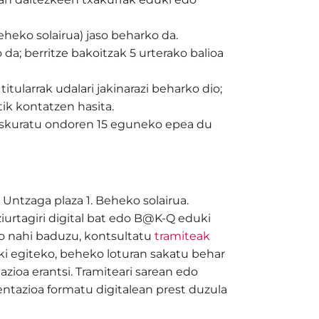
heko solairua) jaso beharko da.
 da; berritze bakoitzak 5 urterako balioa
tularrak udalari jakinarazi beharko dio;
ik kontatzen hasita.
 eskuratu ondoren 15 eguneko epea du
)
Untzaga plaza 1. Beheko solairua.
ziurtagiri digital bat edo B@K-Q eduki
go nahi baduzu, kontsultatu
tramiteak
oki egiteko, beheko loturan sakatu behar
ioa erantsi. Tramiteari sarean edo
ntazioa formatu digitalean prest duzula