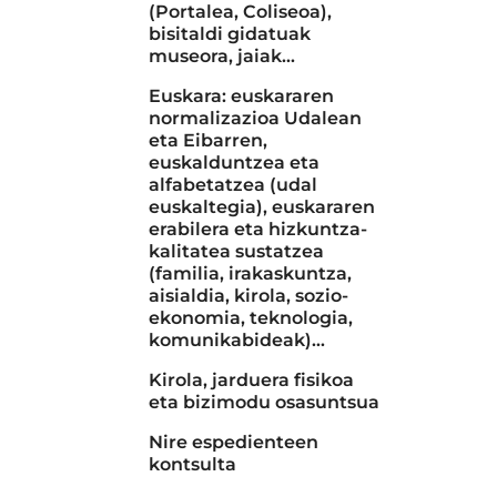
(Portalea, Coliseoa),
bisitaldi gidatuak
museora, jaiak...
Euskara: euskararen
normalizazioa Udalean
eta Eibarren,
euskalduntzea eta
alfabetatzea (udal
euskaltegia), euskararen
erabilera eta hizkuntza-
kalitatea sustatzea
(familia, irakaskuntza,
aisialdia, kirola, sozio-
ekonomia, teknologia,
komunikabideak)…
Kirola, jarduera fisikoa
eta bizimodu osasuntsua
Nire espedienteen
kontsulta