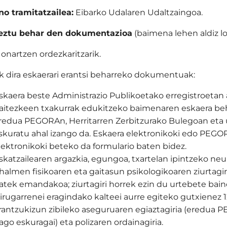
o tramitatzailea:
Eibarko Udalaren Udaltzaingoa.
eztu behar den dokumentazioa
(baimena lehen aldiz lo
 onartzen ordezkaritzarik.
 dira eskaerari erantsi beharreko dokumentuak:
skaera beste Administrazio Publikoetako erregistroetan 
aitezkeen txakurrak edukitzeko baimenaren eskaera beha
redua PEGORAn, Herritarren Zerbitzurako Bulegoan eta
skuratu ahal izango da. Eskaera elektronikoki edo PEGO
lektronikoki beteko da formulario baten bidez.
skatzailearen argazkia, egungoa, txartelan ipintzeko neu
halmen fisikoaren eta gaitasun psikologikoaren ziurtagi
atek emandakoa; ziurtagiri horrek ezin du urtebete bain
irugarrenei eragindako kalteei aurre egiteko gutxienez
rantzukizun zibileko aseguruaren egiaztagiria (eredu
ago eskuragai) eta polizaren ordainagiria.