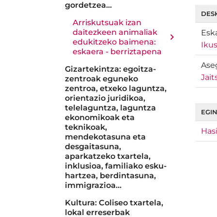
gordetzea...
DES
Arriskutsuak izan
daitezkeen animaliak
Eska
edukitzeko baimena:
Ikus
eskaera - berriztapena
Ase
Gizartekintza: egoitza-
Jait
zentroak eguneko
zentroa, etxeko laguntza,
orientazio juridikoa,
telelaguntza, laguntza
EGIN
ekonomikoak eta
teknikoak,
Hasi
mendekotasuna eta
desgaitasuna,
aparkatzeko txartela,
inklusioa, familiako esku-
hartzea, berdintasuna,
immigrazioa...
Kultura: Coliseo txartela,
lokal erreserbak