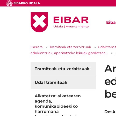
Eiba
Hasiera
Tramiteak eta zerbitzuak
Udal trami
edukiontziak, aparkatzeko lekuak gordetzea...
Ar
Tramiteak eta zerbitzuak
ed
Udal tramiteak
be
Alkatetza: alkatearen
agenda,
komunikabideekiko
harremana
Deskr