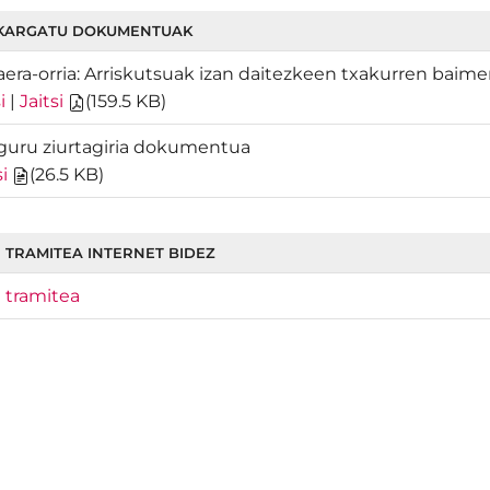
KARGATU DOKUMENTUAK
era-orria: Arriskutsuak izan daitezkeen txakurren baime
i
|
Jaitsi
(
159.5 KB
)
guru ziurtagiria dokumentua
si
(
26.5 KB
)
 TRAMITEA INTERNET BIDEZ
 tramitea