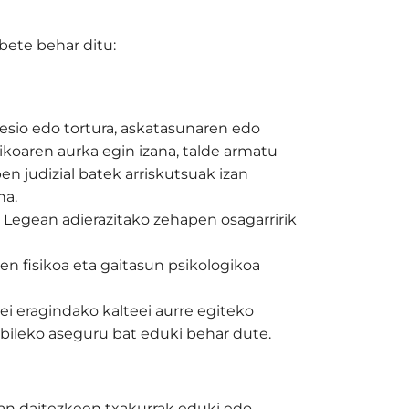
bete behar ditu:
lesio edo tortura, askatasunaren edo
koaren aurka egin izana, talde armatu
pen judizial batek arriskutsuak izan
na.
9 Legean adierazitako zehapen osagarririk
n fisikoa eta gaitasun psikologikoa
ei eragindako kalteei aurre egiteko
ibileko aseguru bat eduki behar dute.
zan daitezkeen txakurrak eduki edo