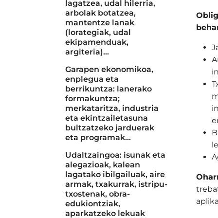
lagatzea, udal hilerria,
arbolak botatzea,
Oblig
mantentze lanak
beha
(lorategiak, udal
ekipamenduak,
J
argiteria)...
A
Garapen ekonomikoa,
i
enplegua eta
T
berrikuntza: lanerako
m
formakuntza;
merkataritza, industria
i
eta ekintzailetasuna
e
bultzatzeko jarduerak
B
eta programak...
l
Udaltzaingoa: isunak eta
A
alegazioak, kalean
lagatako ibilgailuak, aire
Ohar
armak, txakurrak, istripu-
treba
txostenak, obra-
aplik
edukiontziak,
aparkatzeko lekuak