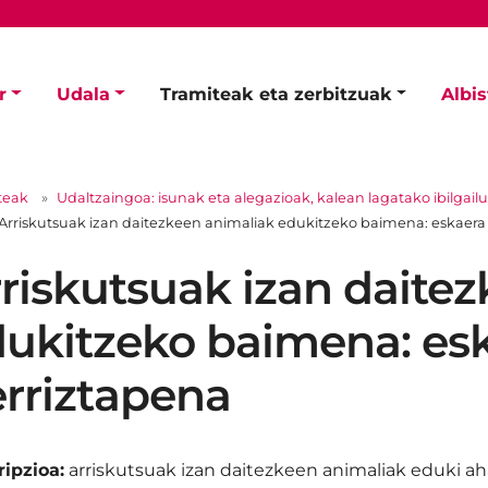
r
Udala
Tramiteak eta zerbitzuak
Albi
teak
Udaltzaingoa: isunak eta alegazioak, kalean lagatako ibilgailu
Arriskutsuak izan daitezkeen animaliak edukitzeko baimena: eskaera 
riskutsuak izan daite
ukitzeko baimena: esk
rriztapena
ipzioa:
arriskutsuak izan daitezkeen animaliak eduki ah