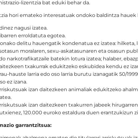
istrazio-lizentzia bat eduki behar da.
tzia hori emateko interesatuak ondoko baldintza hauek 
dinez nagusi izatea.
ibarren erroldatuta egotea.
onako delitu hauengatik kondenatua ez izatea: hilketa, 
sotasun moralaren, sexu-askatasunaren eta osasun publi
do narkotrafikatzaile batekin lotura izatea; halaber, ebaz
aitezkeen txakurrak edukitzeko eskubidea kendu ez iza
rau-hauste larria edo oso larria burutu izanagatik 50/199
aso ez izana.
rriskutsuak izan daitezkeen animaliak edukitzeko ahalme
zatea.
rriskutsuak izan daitezkeen txakurren jabeek hirugarren
utxienez, 120.000 euroko estaldura duen erantzukizun z
mazio garrantzitsua:
aimenak ahalmena ematen dio titularrari arriskutsuak i