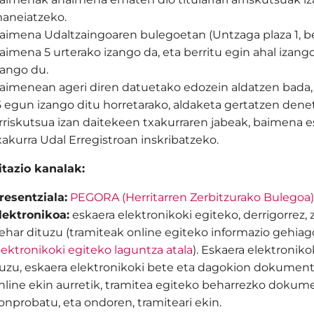
aneiatzeko.
aimena Udaltzaingoaren bulegoetan (Untzaga plaza 1, be
aimena 5 urterako izango da, eta berritu egin ahal izango
zango du.
aimenean ageri diren datuetako edozein aldatzen bada, ti
5 egun izango ditu horretarako, aldaketa gertatzen denet
rriskutsua izan daitekeen txakurraren jabeak, baimena
xakurra Udal Erregistroan inskribatzeko.
tazio kanalak:
resentziala:
PEGORA (Herritarren Zerbitzurako Bulegoa
lektronikoa:
eskaera elektronikoki egiteko, derrigorrez, 
ehar dituzu (tramiteak online egiteko informazio gehia
lektronikoki egiteko laguntza atala
). Eskaera elektronik
uzu, eskaera elektronikoki bete eta dagokion dokumentaz
nline ekin aurretik, tramitea egiteko beharrezko dokume
onprobatu, eta ondoren, tramiteari ekin.