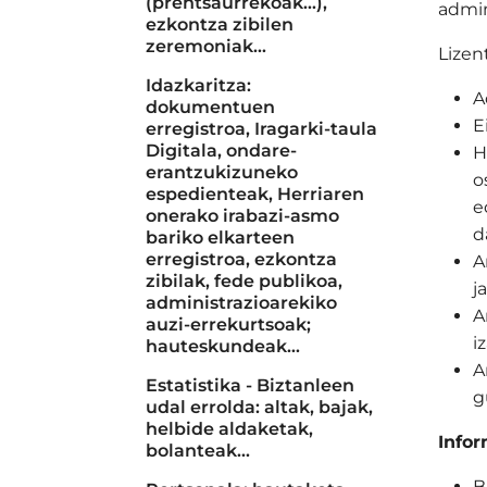
(prentsaurrekoak...),
admin
ezkontza zibilen
zeremoniak…
Lizen
Idazkaritza:
A
dokumentuen
E
erregistroa, Iragarki-taula
Digitala, ondare-
H
erantzukizuneko
o
espedienteak, Herriaren
e
onerako irabazi-asmo
d
bariko elkarteen
erregistroa, ezkontza
A
zibilak, fede publikoa,
j
administrazioarekiko
A
auzi-errekurtsoak;
i
hauteskundeak…
A
Estatistika - Biztanleen
g
udal errolda: altak, bajak,
helbide aldaketak,
Infor
bolanteak...
B