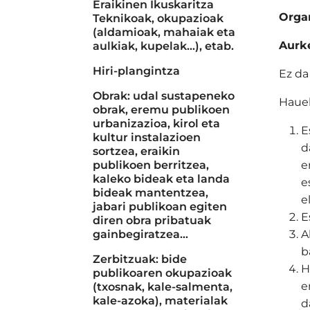
Eraikinen Ikuskaritza
Organ
Teknikoak, okupazioak
(aldamioak, mahaiak eta
Aurk
aulkiak, kupelak...), etab.
Hiri-plangintza
Ez da
Obrak: udal sustapeneko
Hauek
obrak, eremu publikoen
urbanizazioa, kirol eta
E
kultur instalazioen
d
sortzea, eraikin
publikoen berritzea,
e
kaleko bideak eta landa
e
bideak mantentzea,
e
jabari publikoan egiten
E
diren obra pribatuak
gainbegiratzea…
A
b
Zerbitzuak: bide
H
publikoaren okupazioak
e
(txosnak, kale-salmenta,
kale-azoka), materialak
d