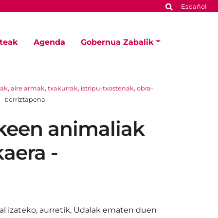
Español
steak
Agenda
Gobernua Zabalik
ak, aire armak, txakurrak, istripu-txostenak, obra-
- berriztapena
zkeen animaliak
aera -
al izateko, aurretik, Udalak ematen duen