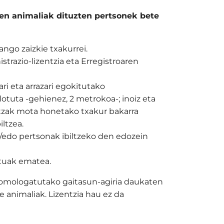
een animaliak dituzten pertsonek bete
ango zaizkie txakurrei.
trazio-lizentzia eta Erregistroaren
ri eta arrazari egokitutako
lotuta -gehienez, 2 metrokoa-; inoiz eta
koitzak mota honetako txakur bakarra
ltzea.
a/edo pertsonak ibiltzeko den edozein
tuak ematea.
omologatutako gaitasun-agiria daukaten
e animaliak. Lizentzia hau ez da