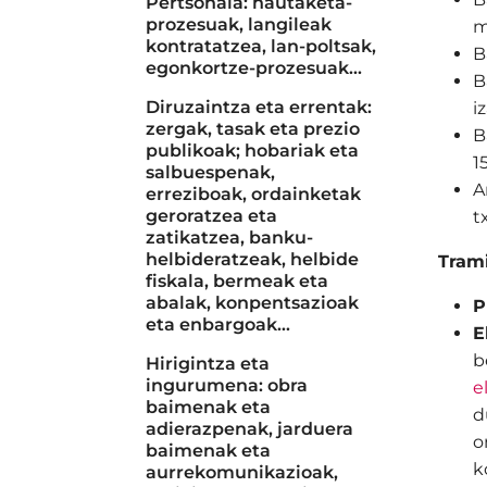
Pertsonala: hautaketa-
prozesuak, langileak
m
kontratatzea, lan-poltsak,
B
egonkortze-prozesuak...
B
Diruzaintza eta errentak:
i
zergak, tasak eta prezio
B
publikoak; hobariak eta
1
salbuespenak,
A
erreziboak, ordainketak
geroratzea eta
t
zatikatzea, banku-
helbideratzeak, helbide
Trami
fiskala, bermeak eta
abalak, konpentsazioak
P
eta enbargoak…
E
b
Hirigintza eta
ingurumena: obra
e
baimenak eta
d
adierazpenak, jarduera
o
baimenak eta
k
aurrekomunikazioak,