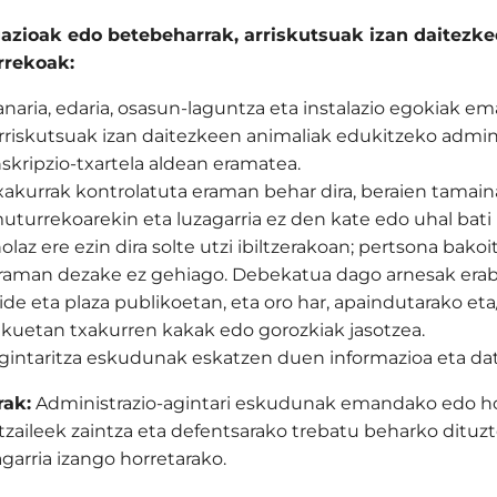
azioak edo betebeharrak, arriskutsuak izan daitezk
rrekoak:
anaria, edaria, osasun-laguntza eta instalazio egokiak em
rriskutsuak izan daitezkeen animaliak edukitzeko adminis
nskripzio-txartela aldean eramatea.
xakurrak kontrolatuta eraman behar dira, beraien tamaina
uturrekoarekin eta luzagarria ez den kate edo uhal bati 
nolaz ere ezin dira solte utzi ibiltzerakoan; pertsona ba
raman dezake ez gehiago. Debekatua dago arnesak erabi
ide eta plaza publikoetan, eta oro har, apaindutarako et
ekuetan txakurren kakak edo gorozkiak jasotzea.
gintaritza eskudunak eskatzen duen informazioa eta da
rak:
Administrazio-agintari eskudunak emandako edo h
tzaileek zaintza eta defentsarako trebatu beharko dituzt
agarria izango horretarako.