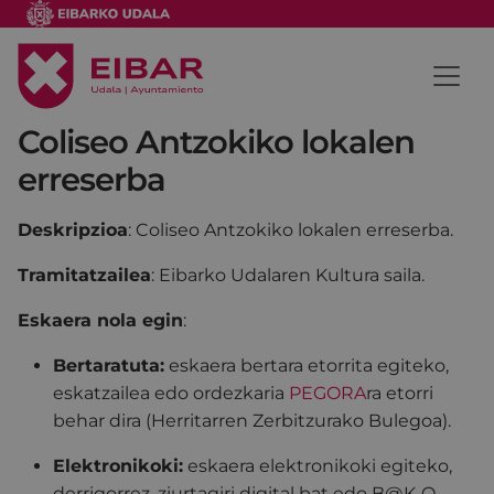
Coliseo Antzokiko lokalen
erreserba
Deskripzioa
: Coliseo Antzokiko lokalen erreserba.
Tramitatzailea
: Eibarko Udalaren Kultura saila.
Eskaera nola egin
:
Bertaratuta:
eskaera bertara etorrita egiteko,
eskatzailea edo ordezkaria
PEGORA
ra etorri
behar dira (Herritarren Zerbitzurako Bulegoa).
Elektronikoki:
eskaera elektronikoki egiteko,
derrigorrez, ziurtagiri digital bat edo B@K-Q