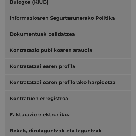
Bulegoa (KIUB)
Informazioaren Segurtasunerako Politika
Dokumentuak balidatzea
Kontratazio publikoaren araudia
Kontratatzailearen profila
Kontratatzailearen profilerako harpidetza
Kontratuen erregistroa
Fakturazio elektronikoa
Bekak, dirulaguntzak eta laguntzak