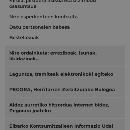
Kirola, jarduera fisikoa eta bizimodu
osasuntsua
Nire espedienteen kontsulta
Datu pertsonalen babesa
Bestelakoak
Nire ordainketa: erreziboak, isunak,
likidazioak...
Laguntza, tramiteak elektronikoki egiteko
PEGORA, Herritarren Zerbitzurako Bulegoa
Aldez aurretiko hitzordua Internet bidez,
Pegorara joateko
Eibarko Kontsumitzaileen Informazio Udal