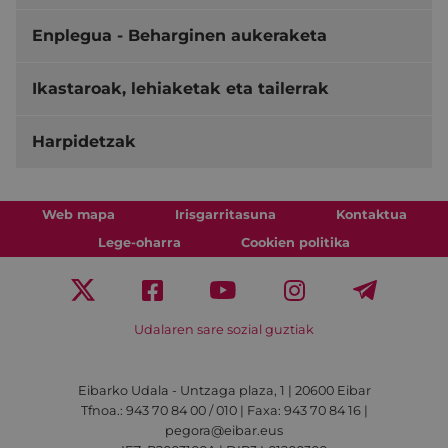
Enplegua - Beharginen aukeraketa
Ikastaroak, lehiaketak eta tailerrak
Harpidetzak
Web mapa
Irisgarritasuna
Kontaktua
Lege-oharra
Cookien politika
Udalaren sare sozial guztiak
Eibarko Udala - Untzaga plaza, 1 | 20600 Eibar
Tfnoa.: 943 70 84 00 / 010 | Faxa: 943 70 84 16 |
pegora@eibar.eus