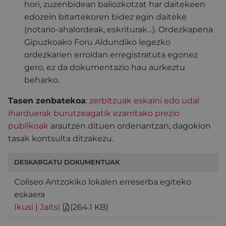
hori, zuzenbidean baliozkotzat har daitekeen
edozein bitartekoren bidez egin daiteke
(notario-ahalordeak, eskriturak…). Ordezkapena
Gipuzkoako Foru Aldundiko legezko
ordezkarien erroldan erregistratuta egonez
gero, ez da dokumentazio hau aurkeztu
beharko.
Tasen zenbatekoa
:
zerbitzuak eskaini edo udal
iharduerak burutzeagatik ezarritako prezio
publikoak
arautzen dituen ordenantzan, dagokion
tasak kontsulta ditzakezu.
DESKARGATU DOKUMENTUAK
Coliseo Antzokiko lokalen erreserba egiteko
eskaera
Ikusi
|
Jaitsi
(
264.1 KB
)