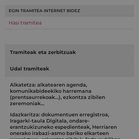
EGIN TRAMITEA INTERNET BIDEZ
Hasi tramitea
Tramiteak eta zerbitzuak
Udal tramiteak
Alkatetza: alkatearen agenda,
komunikabideekiko harremana
(prentsaurrekoak...), ezkontza zibilen
zeremoniak…
Idazkaritza: dokumentuen erregistroa,
Iragarki-taula Digitala, ondare-
erantzukizuneko espedienteak, Herriaren
onerako irabazi-asmo bariko elkarteen