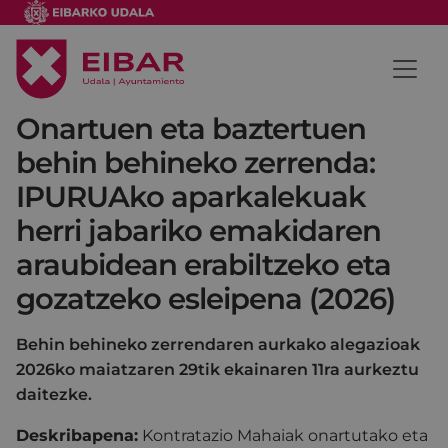
Onartuen eta baztertuen
behin behineko zerrenda:
IPURUAko aparkalekuak
herri jabariko emakidaren
araubidean erabiltzeko eta
gozatzeko esleipena (2026)
Behin behineko zerrendaren aurkako alegazioak
2026ko maiatzaren 29tik ekainaren 11ra aurkeztu
daitezke.
Deskribapena:
Kontratazio Mahaiak onartutako eta