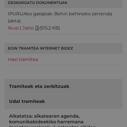
DESKARGATU DOKUMENTUAK
IPURUAko garajeak: Behin behineko zerrenda
(akta)
Ikusi
|
Jaitsi
(
515.2 KB
)
EGIN TRAMITEA INTERNET BIDEZ
Hasi tramitea
Tramiteak eta zerbitzuak
Udal tramiteak
Alkatetza: alkatearen agenda,
komunikabideekiko harremana