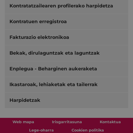
Kontratatzailearen profilerako harpidetza
Kontratuen erregistroa
Fakturazio elektronikoa
Bekak, dirulaguntzak eta laguntzak
Enplegua - Beharginen aukeraketa
Ikastaroak, lehiaketak eta tailerrak
Harpidetzak
Web mapa
Irisgarritasuna
Kontaktua
Lege-oharra
Cookien politika