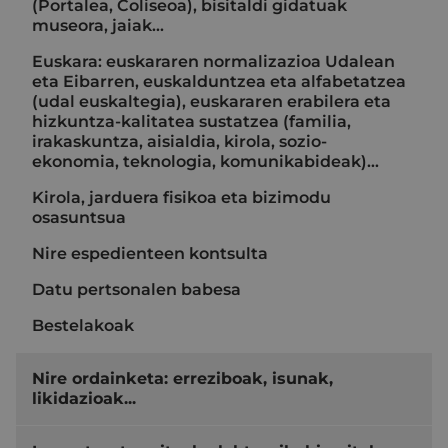
(Portalea, Coliseoa), bisitaldi gidatuak
museora, jaiak...
Euskara: euskararen normalizazioa Udalean
eta Eibarren, euskalduntzea eta alfabetatzea
(udal euskaltegia), euskararen erabilera eta
hizkuntza-kalitatea sustatzea (familia,
irakaskuntza, aisialdia, kirola, sozio-
ekonomia, teknologia, komunikabideak)…
Kirola, jarduera fisikoa eta bizimodu
osasuntsua
Nire espedienteen kontsulta
Datu pertsonalen babesa
Bestelakoak
Nire ordainketa: erreziboak, isunak,
likidazioak...