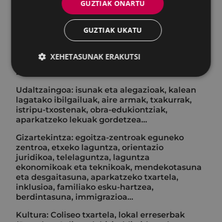
GUZTIAK ONARTU
materialak lagatzea, udal hilerria, arbolak
botatzea, mantentze lanak (lorategiak, udal
ekipamenduak, argiteria)...
GUZTIAK UKATU
Garapen ekonomikoa, enplegua eta
berrikuntza: lanerako formakuntza;
XEHETASUNAK ERAKUTSI
merkataritza, industria eta ekintzailetasuna
bultzatzeko jarduerak eta programak...
Udaltzaingoa: isunak eta alegazioak, kalean
lagatako ibilgailuak, aire armak, txakurrak,
istripu-txostenak, obra-edukiontziak,
aparkatzeko lekuak gordetzea...
Gizartekintza: egoitza-zentroak eguneko
zentroa, etxeko laguntza, orientazio
juridikoa, telelaguntza, laguntza
ekonomikoak eta teknikoak, mendekotasuna
eta desgaitasuna, aparkatzeko txartela,
inklusioa, familiako esku-hartzea,
berdintasuna, immigrazioa...
Kultura: Coliseo txartela, lokal erreserbak