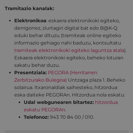
Tramitazio kanalak:
Elektronikoa
: eskaera elektronikoki egiteko,
derrigorrez, ziurtagiri digital bat edo B@K-Q
eduki behar dituzu (tramiteak online egiteko
informazio gehiago nahi baduzu, kontsultatu
tramiteak elektronikoki egiteko laguntza atala
).
Eskaera elektronikoki egiteko, beheko loturan
sakatu behar duzu.
Presentziala:
PEGORA (Herritarren
Zerbitzurako Bulegoa)
Untzaga plaza 1. Beheko
solairua. Itxaronaldiak saihesteko, hitzordua
eska daiteke PEGORAn. Hitzordua nola eskatu:
Udal webgunearen bitartez:
hitzordua
eskatu PEGORAn
.
Telefonoz:
943 70 84 00 / 010.