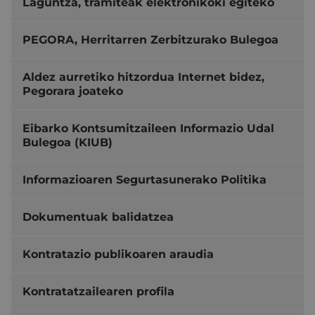
Laguntza, tramiteak elektronikoki egiteko
PEGORA, Herritarren Zerbitzurako Bulegoa
Aldez aurretiko hitzordua Internet bidez,
Pegorara joateko
Eibarko Kontsumitzaileen Informazio Udal
Bulegoa (KIUB)
Informazioaren Segurtasunerako Politika
Dokumentuak balidatzea
Kontratazio publikoaren araudia
Kontratatzailearen profila