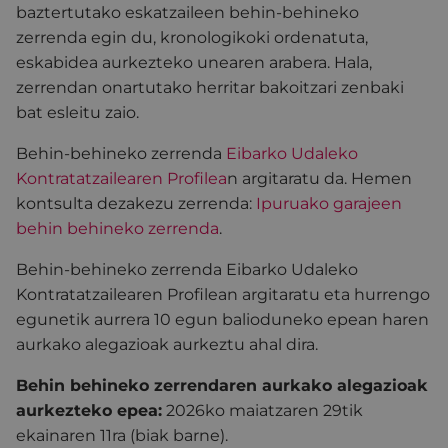
baztertutako eskatzaileen behin-behineko
zerrenda egin du, kronologikoki ordenatuta,
eskabidea aurkezteko unearen arabera. Hala,
zerrendan onartutako herritar bakoitzari zenbaki
bat esleitu zaio.
Behin-behineko zerrenda
Eibarko Udaleko
Kontratatzailearen Profilea
n argitaratu da. Hemen
kontsulta dezakezu zerrenda:
Ipuruako garajeen
behin behineko zerrenda
.
Behin-behineko zerrenda Eibarko Udaleko
Kontratatzailearen Profilean argitaratu eta hurrengo
egunetik aurrera 10 egun balioduneko epean haren
aurkako alegazioak aurkeztu ahal dira.
Behin behineko zerrendaren aurkako alegazioak
aurkezteko epea:
2026ko maiatzaren 29tik
ekainaren 11ra (biak barne).