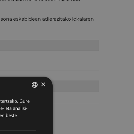
sona eskabidean adierazitako lokalaren
×
ztertzeko. Gure
BASQUE
- eta analisi-
SPANISH
en beste