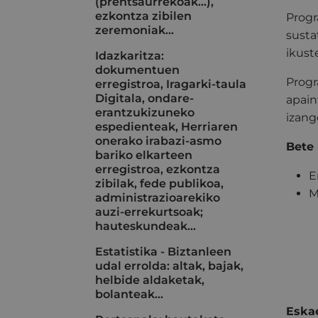
(prentsaurrekoak...),
ezkontza zibilen
Progr
zeremoniak…
susta
ikust
Idazkaritza:
dokumentuen
Progr
erregistroa, Iragarki-taula
Digitala, ondare-
apain
erantzukizuneko
izang
espedienteak, Herriaren
onerako irabazi-asmo
Bete 
bariko elkarteen
erregistroa, ezkontza
E
zibilak, fede publikoa,
M
administrazioarekiko
auzi-errekurtsoak;
hauteskundeak…
Estatistika - Biztanleen
udal errolda: altak, bajak,
helbide aldaketak,
bolanteak...
Eskae