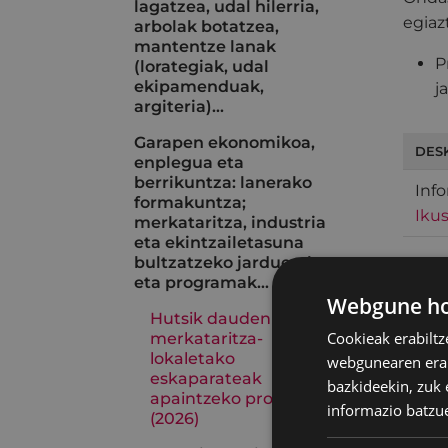
lagatzea, udal hilerria,
egiaz
arbolak botatzea,
mantentze lanak
P
(lorategiak, udal
ekipamenduak,
j
argiteria)...
Garapen ekonomikoa,
DES
enplegua eta
berrikuntza: lanerako
Inf
formakuntza;
Ikus
merkataritza, industria
eta ekintzailetasuna
bultzatzeko jarduerak
eta programak...
EGIN
Webgune hon
Hutsik dauden
Hasi
Cookieak erabiltz
merkataritza-
lokaletako
webgunearen erabi
eskaparateak
bazkideekin, zuk 
apaintzeko programa
informazio batzu
(2026)