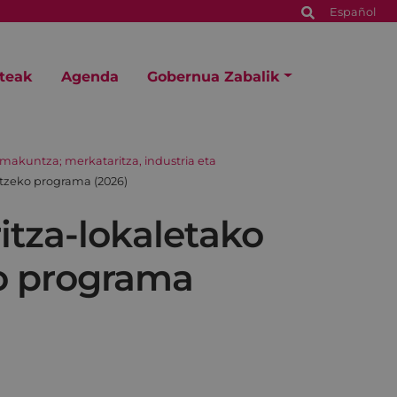
Español
steak
Agenda
Gobernua Zabalik
makuntza; merkataritza, industria eta
tzeko programa (2026)
tza-lokaletako
o programa