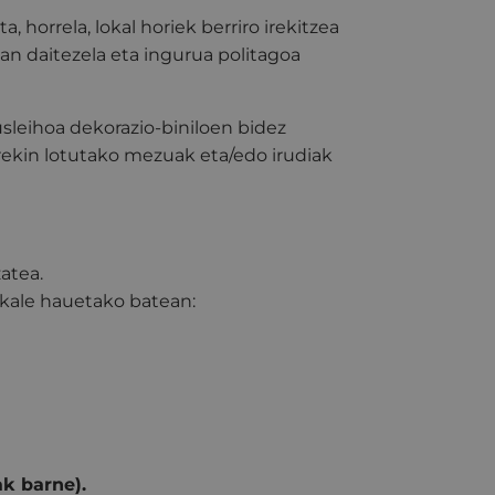
 horrela, lokal horiek berriro irekitzea
an daitezela eta ingurua politagoa
sleihoa dekorazio-biniloen bidez
arekin lotutako mezuak eta/edo irudiak
atea.
 kale hauetako batean:
ak barne).