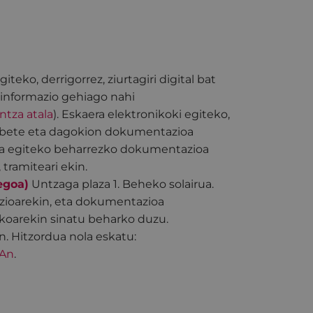
iteko, derrigorrez, ziurtagiri digital bat
 informazio gehiago nahi
ntza atala
). Eskaera elektronikoki egiteko,
i bete eta dagokion dokumentazioa
itea egiteko beharrezko dokumentazioa
tramiteari ekin.
egoa)
Untzaga plaza 1. Beheko solairua.
ioarekin, eta dokumentazioa
ikoarekin sinatu beharko duzu.
. Hitzordua nola eskatu:
RAn
.