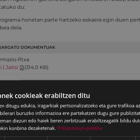
tatuko du:
rograma honetan parte hartzeko eskaera egin duen pert
abea dela.
KARGATU DOKUMENTUAK
ormazio-fitxa
i
|
Jaitsi
(
314.0 KB
)
 TRAMITEA INTERNET BIDEZ
ek cookieak erabiltzen ditu
 tramitea
en ditugu edukia, iragarkiak pertsonalizatzeko eta gure trafikoa a
lerari buruzko informazioa ere partekatzen dugu gure publizitate
eman diezun edo haiek beren zerbitzuak erabiltzeagatik bildu dut
ekin konbina dezaketenak.
Pribatutasun-politika