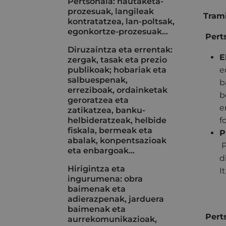
Pertsonala: hautaketa-
prozesuak, langileak
Trami
kontratatzea, lan-poltsak,
egonkortze-prozesuak...
Pert
Diruzaintza eta errentak:
E
zergak, tasak eta prezio
publikoak; hobariak eta
e
salbuespenak,
b
erreziboak, ordainketak
b
geroratzea eta
e
zatikatzea, banku-
helbideratzeak, helbide
f
fiskala, bermeak eta
P
abalak, konpentsazioak
P
eta enbargoak…
d
Hirigintza eta
I
ingurumena: obra
baimenak eta
adierazpenak, jarduera
baimenak eta
Pert
aurrekomunikazioak,