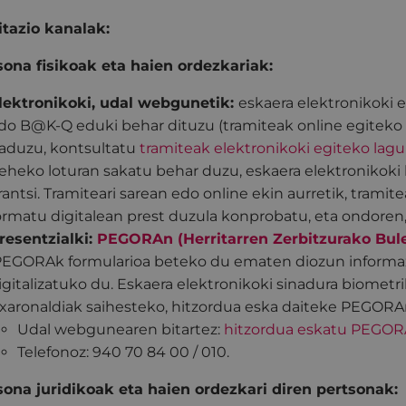
tazio kanalak:
sona fisikoak eta haien ordezkariak:
lektronikoki, udal webgunetik:
eskaera elektronikoki eg
do B@K-Q eduki behar dituzu (tramiteak online egiteko
aduzu, kontsultatu
tramiteak elektronikoki egiteko lagu
eheko loturan sakatu behar duzu, eskaera elektronikok
rantsi. Tramiteari sarean edo online ekin aurretik, tram
ormatu digitalean prest duzula konprobatu, eta ondoren, 
resentzialki:
PEGORAn
(Herritarren Zerbitzurako Bul
EGORAk formularioa beteko du ematen diozun informaz
igitalizatuko du. Eskaera elektronikoki sinadura biometr
txaronaldiak saihesteko, hitzordua eska daiteke PEGORAn
Udal webgunearen bitartez:
hitzordua eskatu PEGO
Telefonoz: 940 70 84 00 / 010.
sona juridikoak eta haien ordezkari diren pertsonak: