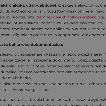
lektronikoki, udal webgunetik:
eskaera elektronikoki eg
do B@K-Q eduki behar dituzu (tramiteak online egiteko
aduzu, kontsultatu
tramiteak elektronikoki egiteko lagu
eheko loturan sakatu behar duzu, eskaera elektronikok
rantsi. Tramiteari sarean edo online ekin aurretik, tram
ormatu digitalean prest duzula konprobatu, eta ondoren, 
eztu beharreko dokumentazioa:
egezko ordezkapenaren kasuan, legezko ordezkariaren 
rdezkaritzaren egiaztapena, dokumentu bidez. Egiazta
ide erabiliz egin daiteke (notario-ahalordez, eskritura b
ldundiko legezko ordezkarien erroldan erregistratuta e
urkeztu beharko.
okalaren metroak eta erakusleihoaren neurriak zehazte
rakusleihoaren argazki
bat.
dura hau behar bezala tramitatzeko, bai eskaera egiter
un Higiezinen gaineko Zergaren erroldaren bidez,
Eibar