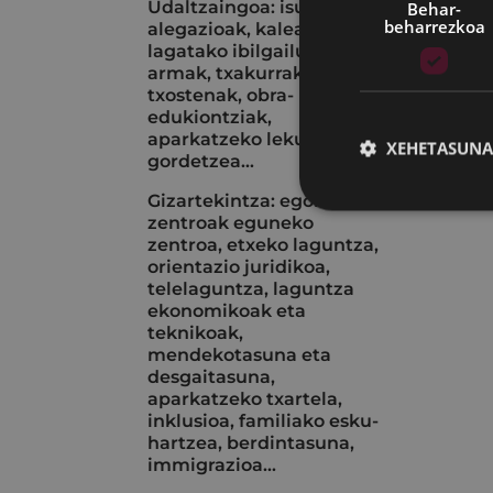
Udaltzaingoa: isunak eta
Behar-
beharrezkoa
alegazioak, kalean
lagatako ibilgailuak, aire
armak, txakurrak, istripu-
txostenak, obra-
edukiontziak,
aparkatzeko lekuak
XEHETASUNA
gordetzea...
Gizartekintza: egoitza-
zentroak eguneko
zentroa, etxeko laguntza,
orientazio juridikoa,
telelaguntza, laguntza
ekonomikoak eta
teknikoak,
mendekotasuna eta
desgaitasuna,
aparkatzeko txartela,
inklusioa, familiako esku-
hartzea, berdintasuna,
immigrazioa...