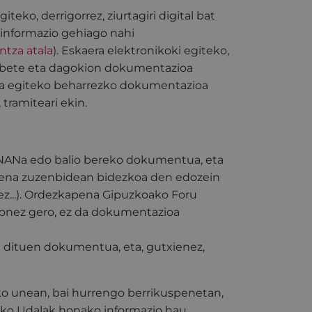
iteko, derrigorrez, ziurtagiri digital bat
 informazio gehiago nahi
ntza atala
). Eskaera elektronikoki egiteko,
i bete eta dagokion dokumentazioa
itea egiteko beharrezko dokumentazioa
tramiteari ekin.
NANa edo balio bereko dokumentua, eta
pena zuzenbidean bidezkoa den edozein
idez...). Ordezkapena Gipuzkoako Foru
gonez gero, ez da dokumentazioa
n dituen dokumentua, eta, gutxienez,
ako unean, bai hurrengo berrikuspenetan,
ko Udalak honako informazio hau