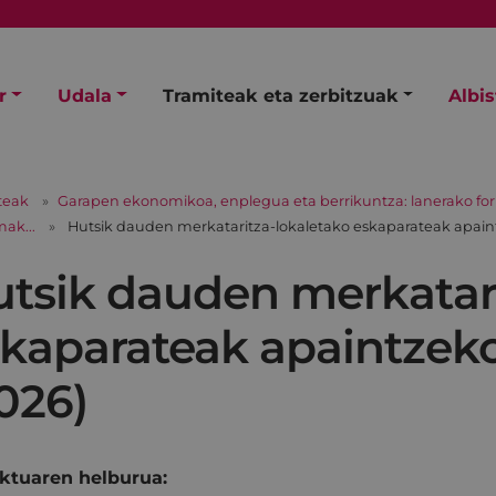
r
Udala
Tramiteak eta zerbitzuak
Albi
teak
Garapen ekonomikoa, enplegua eta berrikuntza: lanerako for
ak...
Hutsik dauden merkataritza-lokaletako eskaparateak apain
tsik dauden merkatari
kaparateak apaintzek
026)
ktuaren helburua: