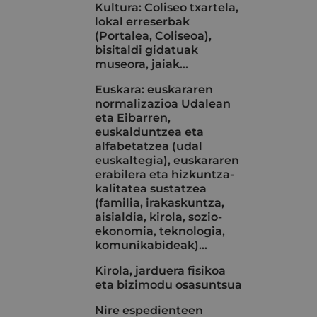
Kultura: Coliseo txartela,
lokal erreserbak
(Portalea, Coliseoa),
bisitaldi gidatuak
museora, jaiak...
Euskara: euskararen
normalizazioa Udalean
eta Eibarren,
euskalduntzea eta
alfabetatzea (udal
euskaltegia), euskararen
erabilera eta hizkuntza-
kalitatea sustatzea
(familia, irakaskuntza,
aisialdia, kirola, sozio-
ekonomia, teknologia,
komunikabideak)…
Kirola, jarduera fisikoa
eta bizimodu osasuntsua
Nire espedienteen