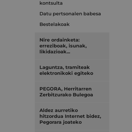
kontsulta
Datu pertsonalen babesa
Bestelakoak
Nire ordainketa:
erreziboak, isunak,
likidazioak...
Laguntza, tramiteak
elektronikoki egiteko
PEGORA, Herritarren
Zerbitzurako Bulegoa
Aldez aurretiko
hitzordua Internet bidez,
Pegorara joateko