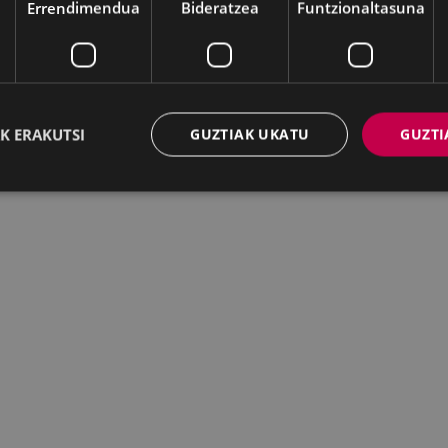
Errendimendua
Bideratzea
Funtzionaltasuna
K ERAKUTSI
GUZTIAK UKATU
GUZTI