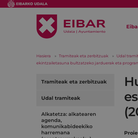
Eiba
Hasiera
Tramiteak eta zerbitzuak
Udal trami
ekintzailetasuna bultzatzeko jarduerak eta program
Hu
Tramiteak eta zerbitzuak
es
Udal tramiteak
(2
Alkatetza: alkatearen
agenda,
komunikabideekiko
harremana
Proie