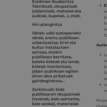
Eraikinen Ikuskaritza
E
Teknikoak, okupazioak
(aldamioak, mahaiak eta
e
aulkiak, kupelak...), etab.
b
b
Hiri-plangintza
e
Obrak: udal sustapeneko
f
obrak, eremu publikoen
urbanizazioa, kirol eta
Aurk
kultur instalazioen
sortzea, eraikin
L
publikoen berritzea,
o
kaleko bideak eta landa
bideak mantentzea,
b
jabari publikoan egiten
A
diren obra pribatuak
a
gainbegiratzea…
L
Zerbitzuak: bide
e
publikoaren okupazioak
(txosnak, kale-salmenta,
Proze
kale-azoka), materialak
Ondas