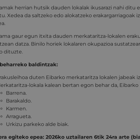
amak herrian hutsik dauden lokalak ikusarazi nahi ditu eta,
tu. Xedea da saltzeko edo alokatzeko erakargarriagoak iz
ea.
ama gaur egun itxita dauden merkataritza-lokalen eraku
tzean datza. Binilo horiek lokalaren okupazioa sustatze
o dituzte.
beharreko baldintzak:
rakusleihoa duten Eibarko merkataritza lokalen jabeak iz
erkataritza-lokala kalean bertan egon behar da, Eibarko
Barrena.
Barakaldo.
Karmen.
Arragueta.
Urkizu parkeko alde biak.
ra egiteko epea: 2026ko uztailaren 6tik 24ra arte (bi