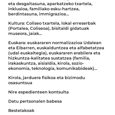
eta desgaitasuna, aparkatzeko txartela,
inklusioa, familiako esku-hartzea,
berdintasuna, immigrazioa...
Kultura: Coliseo txartela, lokal erreserbak
(Portalea, Coliseoa), bisitaldi gidatuak
museora, jaiak...
Euskara: euskararen normalizazioa Udalean
eta Eibarren, euskalduntzea eta alfabetatzea
(udal euskaltegia), euskararen erabilera eta
hizkuntza-kalitatea sustatzea (familia,
irakaskuntza, aisialdia, kirola, sozio-
ekonomia, teknologia, komunikabideak)…
Kirola, jarduera fisikoa eta bizimodu
osasuntsua
Nire espedienteen kontsulta
Datu pertsonalen babesa
Bestelakoak