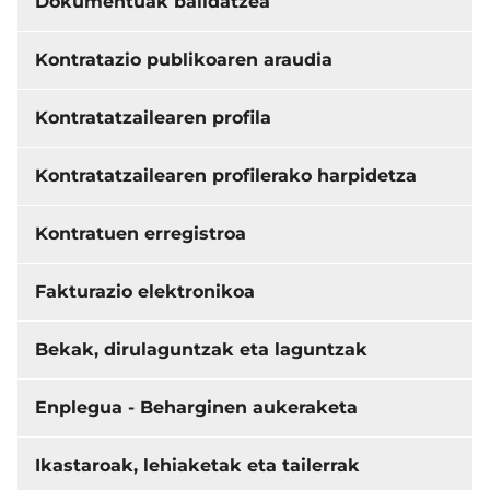
Dokumentuak balidatzea
Kontratazio publikoaren araudia
Kontratatzailearen profila
Kontratatzailearen profilerako harpidetza
Kontratuen erregistroa
Fakturazio elektronikoa
Bekak, dirulaguntzak eta laguntzak
Enplegua - Beharginen aukeraketa
Ikastaroak, lehiaketak eta tailerrak