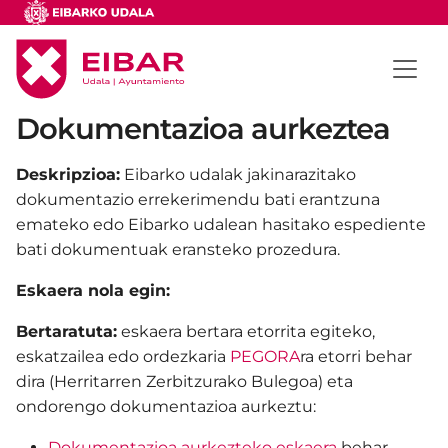
Dokumentazioa aurkeztea
Deskripzioa:
Eibarko udalak jakinarazitako
dokumentazio errekerimendu bati erantzuna
emateko edo Eibarko udalean hasitako espediente
bati dokumentuak eransteko prozedura.
Eskaera nola egin:
Bertaratuta:
eskaera bertara etorrita egiteko,
eskatzailea edo ordezkaria
PEGORA
ra etorri behar
dira (Herritarren Zerbitzurako Bulegoa) eta
ondorengo dokumentazioa aurkeztu:
Dokumentazioa aurkezteko eskaera
behar