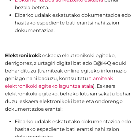
bezala beteta.
Eibarko udalak eskatutako dokumentazioa edo
hasitako espediente bati erantsi nahi zaion
dokumentazioa.
Elektronikoki:
eskaera elektronikoki egiteko,
derrigorrez, ziurtagiri digital bat edo B@K-Q eduki
behar dituzu (tramiteak online egiteko informazio
gehiago nahi baduzu,
kontsultatu
tramiteak
elektronikoki egiteko laguntza atala
). Eskaera
elektronikoki egiteko, beheko loturan sakatu behar
duzu, eskaera elektronikoki bete eta ondorengo
dokumentazioa erantsi:
Eibarko udalak eskatutako dokumentazioa edo
hasitako espediente bati erantsi nahi zaion
dokumentazioa.