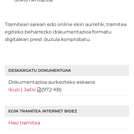
Tramiteari sarean edo online ekin aurretik, tramitea
egiteko beharrezko dokumentazioa formatu
digitalean prest duzula konprobatu.
DESKARGATU DOKUMENTUAK
Dokumentazioa aurkezteko eskaera
Ikusi
|
Jaitsi
(
97.2 KB
)
EGIN TRAMITEA INTERNET BIDEZ
Hasi tramitea