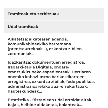
Tramiteak eta zerbitzuak
Udal tramiteak
Alkatetza: alkatearen agenda,
komunikabideekiko harremana
(prentsaurrekoak...), ezkontza zibilen
zeremoniak…
Idazkaritza: dokumentuen erregistroa,
Iragarki-taula Digitala, ondare-
erantzukizuneko espedienteak, Herriaren
onerako irabazi-asmo bariko elkarteen
erregistroa, ezkontza zibilak, fede publikoa,
administrazioarekiko auzi-errekurtsoak;
hauteskundeak…
Estatistika - Biztanleen udal errolda: altak,
bajak, helbide aldaketak, bolanteak...