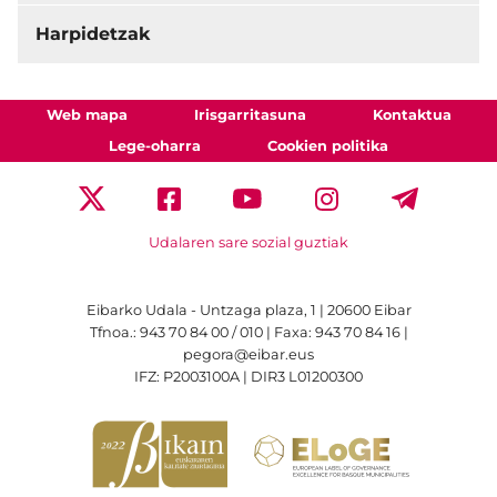
Harpidetzak
Web mapa
Irisgarritasuna
Kontaktua
Lege-oharra
Cookien politika
Udalaren sare sozial guztiak
Eibarko Udala - Untzaga plaza, 1 | 20600 Eibar
Tfnoa.: 943 70 84 00 / 010 | Faxa: 943 70 84 16 |
pegora@eibar.eus
IFZ: P2003100A | DIR3 L01200300