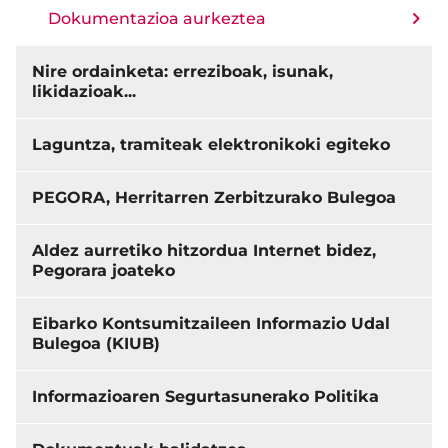
Dokumentazioa aurkeztea
Nire ordainketa: erreziboak, isunak,
likidazioak...
Laguntza, tramiteak elektronikoki egiteko
PEGORA, Herritarren Zerbitzurako Bulegoa
Aldez aurretiko hitzordua Internet bidez,
Pegorara joateko
Eibarko Kontsumitzaileen Informazio Udal
Bulegoa (KIUB)
Informazioaren Segurtasunerako Politika