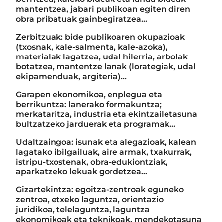
mantentzea, jabari publikoan egiten diren
obra pribatuak gainbegiratzea…
Zerbitzuak: bide publikoaren okupazioak
(txosnak, kale-salmenta, kale-azoka),
materialak lagatzea, udal hilerria, arbolak
botatzea, mantentze lanak (lorategiak, udal
ekipamenduak, argiteria)...
Garapen ekonomikoa, enplegua eta
berrikuntza: lanerako formakuntza;
merkataritza, industria eta ekintzailetasuna
bultzatzeko jarduerak eta programak...
Udaltzaingoa: isunak eta alegazioak, kalean
lagatako ibilgailuak, aire armak, txakurrak,
istripu-txostenak, obra-edukiontziak,
aparkatzeko lekuak gordetzea...
Gizartekintza: egoitza-zentroak eguneko
zentroa, etxeko laguntza, orientazio
juridikoa, telelaguntza, laguntza
ekonomikoak eta teknikoak, mendekotasuna