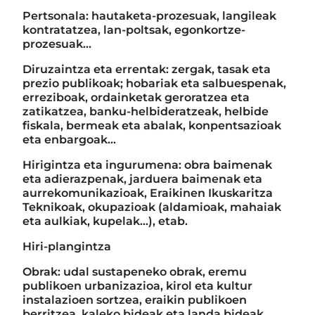
Pertsonala: hautaketa-prozesuak, langileak
kontratatzea, lan-poltsak, egonkortze-
prozesuak...
Diruzaintza eta errentak: zergak, tasak eta
prezio publikoak; hobariak eta salbuespenak,
erreziboak, ordainketak geroratzea eta
zatikatzea, banku-helbideratzeak, helbide
fiskala, bermeak eta abalak, konpentsazioak
eta enbargoak…
Hirigintza eta ingurumena: obra baimenak
eta adierazpenak, jarduera baimenak eta
aurrekomunikazioak, Eraikinen Ikuskaritza
Teknikoak, okupazioak (aldamioak, mahaiak
eta aulkiak, kupelak...), etab.
Hiri-plangintza
Obrak: udal sustapeneko obrak, eremu
publikoen urbanizazioa, kirol eta kultur
instalazioen sortzea, eraikin publikoen
berritzea, kaleko bideak eta landa bideak