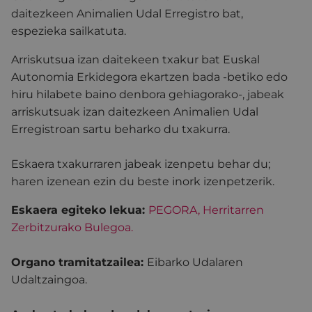
daitezkeen Animalien Udal Erregistro bat,
espezieka sailkatuta.
Arriskutsua izan daitekeen txakur bat Euskal
Autonomia Erkidegora ekartzen bada -betiko edo
hiru hilabete baino denbora gehiagorako-, jabeak
arriskutsuak izan daitezkeen Animalien Udal
Erregistroan sartu beharko du txakurra.
Eskaera txakurraren jabeak izenpetu behar du;
haren izenean ezin du beste inork izenpetzerik.
Eskaera egiteko lekua:
PEGORA, Herritarren
Zerbitzurako Bulegoa.
Organo tramitatzailea:
Eibarko Udalaren
Udaltzaingoa.