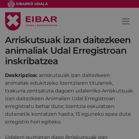
Arriskutsuak izan daitezkeen
animaliak Udal Erregistroan
inskribatzea
Deskripzioa:
arriskutsuak izan daitezkeen
animaliak edukitzeko lizentziaren titularrek,
txakurra zentsatuta dagoen udalerriko Arriskutsuak
izan daitezkeen Animalien Udal Erregistroan
erregistratu behar dute; lizentzia eskuratzen
dutenetik kontatzen hasita, 15 eguneko epea dute
erregistro hori egiteko.
Udalerri guztietan dago Arriskutsuak izan