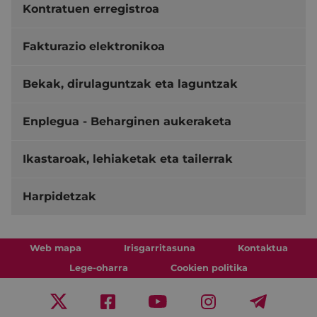
Kontratuen erregistroa
Fakturazio elektronikoa
Bekak, dirulaguntzak eta laguntzak
Enplegua - Beharginen aukeraketa
Ikastaroak, lehiaketak eta tailerrak
Harpidetzak
Web mapa
Irisgarritasuna
Kontaktua
Lege-oharra
Cookien politika