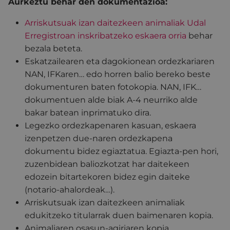
Aurkeztu behar den dokumentazioa:
Arriskutsuak izan daitezkeen animaliak Udal
Erregistroan inskribatzeko eskaera orria
behar
bezala beteta.
Eskatzailearen eta dagokionean ordezkariaren
NAN, IFKaren… edo horren balio bereko beste
dokumenturen baten fotokopia. NAN, IFK…
dokumentuen alde biak A-4 neurriko alde
bakar batean inprimatuko dira.
Legezko ordezkapenaren kasuan, eskaera
izenpetzen due-naren ordezkapena
dokumentu bidez egiaztatua. Egiazta-pen hori,
zuzenbidean baliozkotzat har daitekeen
edozein bitartekoren bidez egin daiteke
(notario-ahalordeak…).
Arriskutsuak izan daitezkeen animaliak
edukitzeko titularrak duen baimenaren kopia.
Animaliaren osasun-agiriaren kopia.