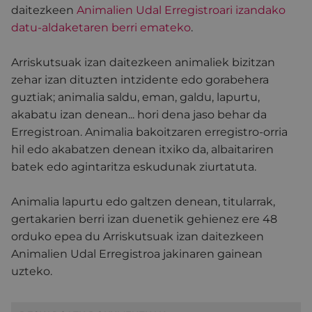
daitezkeen
Animalien Udal Erregistroari izandako
datu-aldaketaren berri emateko
.
Arriskutsuak izan daitezkeen animaliek bizitzan
zehar izan dituzten intzidente edo gorabehera
guztiak; animalia saldu, eman, galdu, lapurtu,
akabatu izan denean... hori dena jaso behar da
Erregistroan. Animalia bakoitzaren erregistro-orria
hil edo akabatzen denean itxiko da, albaitariren
batek edo agintaritza eskudunak ziurtatuta.
Animalia lapurtu edo galtzen denean, titularrak,
gertakarien berri izan duenetik gehienez ere 48
orduko epea du Arriskutsuak izan daitezkeen
Animalien Udal Erregistroa jakinaren gainean
uzteko.