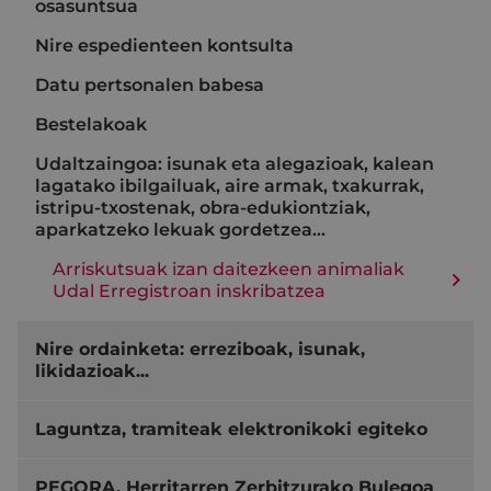
osasuntsua
Nire espedienteen kontsulta
Datu pertsonalen babesa
Bestelakoak
Udaltzaingoa: isunak eta alegazioak, kalean
lagatako ibilgailuak, aire armak, txakurrak,
istripu-txostenak, obra-edukiontziak,
aparkatzeko lekuak gordetzea...
Arriskutsuak izan daitezkeen animaliak
Udal Erregistroan inskribatzea
Nire ordainketa: erreziboak, isunak,
likidazioak...
Laguntza, tramiteak elektronikoki egiteko
PEGORA, Herritarren Zerbitzurako Bulegoa