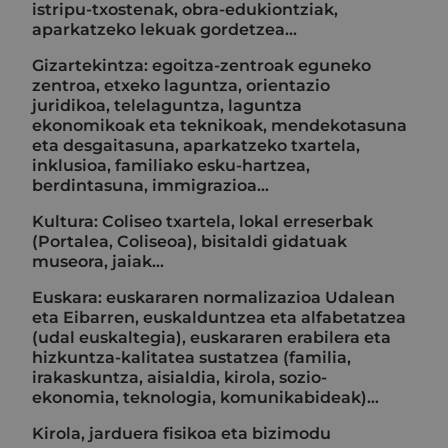
istripu-txostenak, obra-edukiontziak,
aparkatzeko lekuak gordetzea...
Gizartekintza: egoitza-zentroak eguneko
zentroa, etxeko laguntza, orientazio
juridikoa, telelaguntza, laguntza
ekonomikoak eta teknikoak, mendekotasuna
eta desgaitasuna, aparkatzeko txartela,
inklusioa, familiako esku-hartzea,
berdintasuna, immigrazioa...
Kultura: Coliseo txartela, lokal erreserbak
(Portalea, Coliseoa), bisitaldi gidatuak
museora, jaiak...
Euskara: euskararen normalizazioa Udalean
eta Eibarren, euskalduntzea eta alfabetatzea
(udal euskaltegia), euskararen erabilera eta
hizkuntza-kalitatea sustatzea (familia,
irakaskuntza, aisialdia, kirola, sozio-
ekonomia, teknologia, komunikabideak)…
Kirola, jarduera fisikoa eta bizimodu