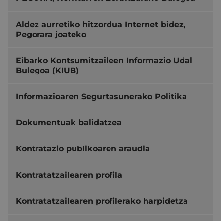
Aldez aurretiko hitzordua Internet bidez,
Pegorara joateko
Eibarko Kontsumitzaileen Informazio Udal
Bulegoa (KIUB)
Informazioaren Segurtasunerako Politika
Dokumentuak balidatzea
Kontratazio publikoaren araudia
Kontratatzailearen profila
Kontratatzailearen profilerako harpidetza