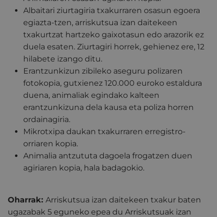
Albaitari ziurtagiria txakurraren osasun egoera
egiazta-tzen, arriskutsua izan daitekeen
txakurtzat hartzeko gaixotasun edo arazorik ez
duela esaten. Ziurtagiri horrek, gehienez ere, 12
hilabete izango ditu.
Erantzunkizun zibileko aseguru polizaren
fotokopia, gutxienez 120.000 euroko estaldura
duena, animaliak egindako kalteen
erantzunkizuna dela kausa eta poliza horren
ordainagiria.
Mikrotxipa daukan txakurraren erregistro-
orriaren kopia.
Animalia antzututa dagoela frogatzen duen
agiriaren kopia, hala badagokio.
Oharrak:
Arriskutsua izan daitekeen txakur baten
ugazabak 5 eguneko epea du Arriskutsuak izan