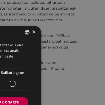
 arma-pieza hori baliotsu bihurtzen
itate honetan jarduten duen grabatzaileak
az, eta mailu txiki baten kolpe arin eta
 marraztutako irudiak taxutzen ditu
×
nen finkapena, Debabarrenean, 1979an,
rakasleek emandako ikastaro bati zor zaio
ztertzeko. Gure
BASQUE
 kalkografikoaren hastapenak erakutsi
- eta analisi-
SPANISH
en beste
El grabado en Eibar. Nuestros
rutik ateratako informazioa, Eibarko
Sailkatu gabe
AK ONARTU