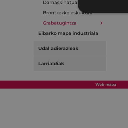
Damaskinatua
Brontzezko eskultura
Grabatugintza
Eibarko mapa industriala
Udal adierazleak
Larrialdiak
Web mapa