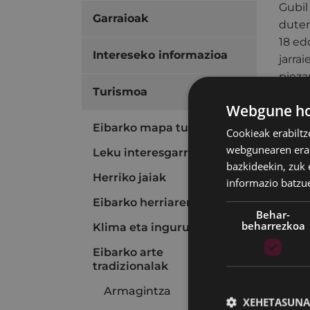
Gubil
Garraioak
duten
18 ed
Intereseko informazioa
jarra
pieza
Turismoa
Graba
Webgune hon
Armer
Eibarko mapa turistikoa
Cookieak erabiltz
berez
webgunearen erabi
Leku interesgarriak
zitzai
bazkideekin, zuk 
Herriko jaiak
informazio batzu
(LARR
Eibarko herriaren historia
graba
Behar-
Udala
beharrezkoa
Klima eta ingurunea
Eibarko arte
tradizionalak
Armagintza
XEHETASUNA