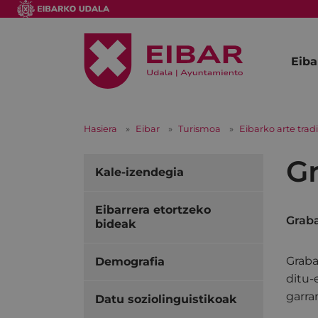
Eiba
Hasiera
Eibar
Turismoa
Eibarko arte trad
Gr
Kale-izendegia
Eibarrera etortzeko
Graba
bideak
Graba
Demografia
ditu-
garra
Datu soziolinguistikoak