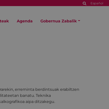
Español
steak
Agenda
Gobernua Zabalik
arekin, erreminta berdintsuak erabiltzen
litateetan banatu. Teknika
alkografikoa aipa ditzakegu.