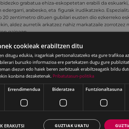
 bidezko grabatua ehiza-eskopetetan erabili da eskuarki,
 edergarri, arabesko, eta figurak irudikatzeko. Espezial
o 20 zentimetro dituen gubilari eusten dio ezkerreko esku
iekin, aldez aurretik arkatzez nahiz markatzaile zorrotzez
ren gainean.
tu kalkografikoa urregintzatik dator. Grabatu-estilo ho
ek cookieak erabiltzen ditu
ia Eskolan, Gabriel Ramos Uranga eta Mari Puri Herrero i
en ditugu edukia, iragarkiak pertsonalizatzeko eta gure trafikoa a
iki. Ikastaro horren bitartez, inguruko artisauei grabatu
lerari buruzko informazioa ere partekatzen dugu gure publizitate
zkien.
eman diezun edo haiek beren zerbitzuak erabiltzeagatik bildu dut
ekin konbina dezaketenak.
Pribatutasun-politika
AÑAGA, Ramiro eta ALUSTIZA, Nerea egileek idatzitako "
dores" [Grabatugintza Eibarren. Gure grabatzaileak], libu
Errendimendua
Bideratzea
Funtzionaltasuna
k (
Ego Ibarra Batzordea
) 1996an argitaratua).
K ERAKUTSI
GUZTIAK UKATU
GUZTI