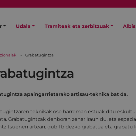
r
Udala
Tramiteak eta zerbitzuak
Albi
izionalak
Grabatugintza
abatugintza
tugintza apaingarrietarako artisau-teknika bat da.
tugintzaren teknikak oso harreman estuak ditu eskultur
eta. Grabatugintzak denboran zehar iraun du, eta espezia
ntzitsuenen artean, gubil bidezko grabatua eta grabatu k