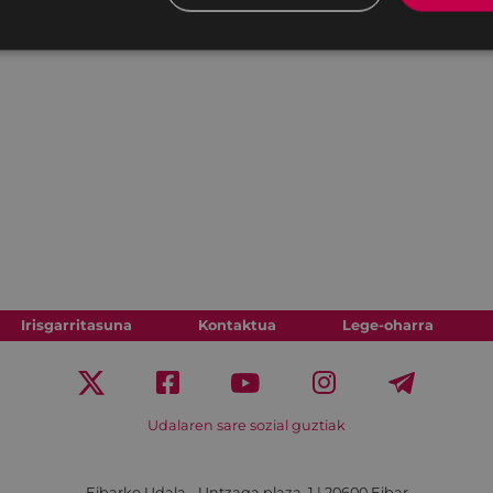
Irisgarritasuna
Kontaktua
Lege-oharra
Udalaren sare sozial guztiak
Eibarko Udala - Untzaga plaza, 1 | 20600 Eibar