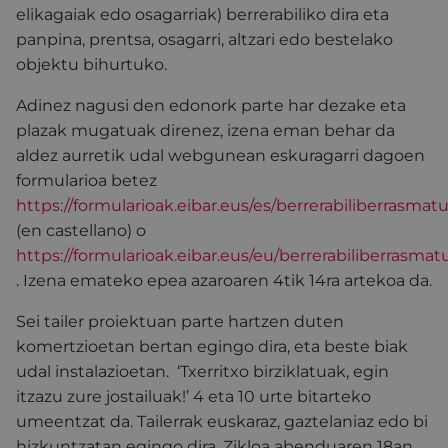
elikagaiak edo osagarriak) berrerabiliko dira eta
panpina, prentsa, osagarri, altzari edo bestelako
objektu bihurtuko.
Adinez nagusi den edonork parte har dezake eta
plazak mugatuak direnez, izena eman behar da
aldez aurretik udal webgunean eskuragarri dagoen
formularioa betez
https://formularioak.eibar.eus/es/berrerabiliberrasmat
(en castellano) o
https://formularioak.eibar.eus/eu/berrerabiliberrasmat
. Izena emateko epea azaroaren 4tik 14ra artekoa da.
Sei tailer proiektuan parte hartzen duten
komertzioetan bertan egingo dira, eta beste biak
udal instalazioetan. ‘Txerritxo birziklatuak, egin
itzazu zure jostailuak!’ 4 eta 10 urte bitarteko
umeentzat da. Tailerrak euskaraz, gaztelaniaz edo bi
hizkuntzatan egingo dira. Zikloa abenduaren 18an