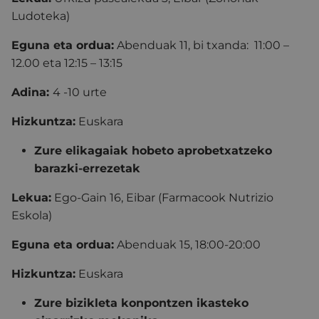
Ludoteka)
Eguna eta ordua:
Abenduak 11, bi txanda: 11:00 –
12.00 eta 12:15 – 13:15
Adina:
4 -10 urte
Hizkuntza:
Euskara
Zure elikagaiak hobeto aprobetxatzeko
barazki-errezetak
Lekua:
Ego-Gain 16, Eibar (Farmacook Nutrizio
Eskola)
Eguna eta ordua:
Abenduak 15, 18:00-20:00
Hizkuntza:
Euskara
Zure bizikleta konpontzen ikasteko