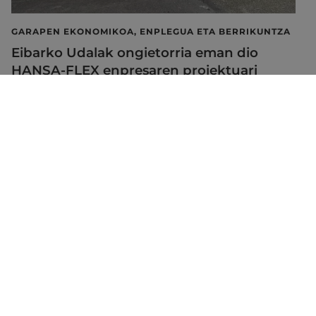
GARAPEN EKONOMIKOA, ENPLEGUA ETA BERRIKUNTZA
Eibarko Udalak ongietorria eman dio
HANSA-FLEX enpresaren proiektuari
2026/07/28