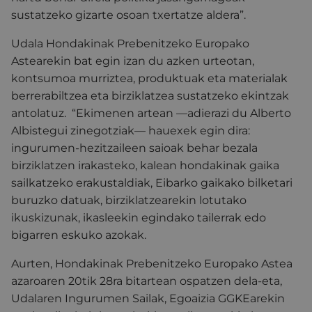
sustatzeko gizarte osoan txertatze aldera”.
Udala Hondakinak Prebenitzeko Europako
Astearekin bat egin izan du azken urteotan,
kontsumoa murriztea, produktuak eta materialak
berrerabiltzea eta birziklatzea sustatzeko ekintzak
antolatuz. “Ekimenen artean —adierazi du Alberto
Albistegui zinegotziak— hauexek egin dira:
ingurumen-hezitzaileen saioak behar bezala
birziklatzen irakasteko, kalean hondakinak gaika
sailkatzeko erakustaldiak, Eibarko gaikako bilketari
buruzko datuak, birziklatzearekin lotutako
ikuskizunak, ikasleekin egindako tailerrak edo
bigarren eskuko azokak.
Aurten, Hondakinak Prebenitzeko Europako Astea
azaroaren 20tik 28ra bitartean ospatzen dela-eta,
Udalaren Ingurumen Sailak, Egoaizia GGKEarekin