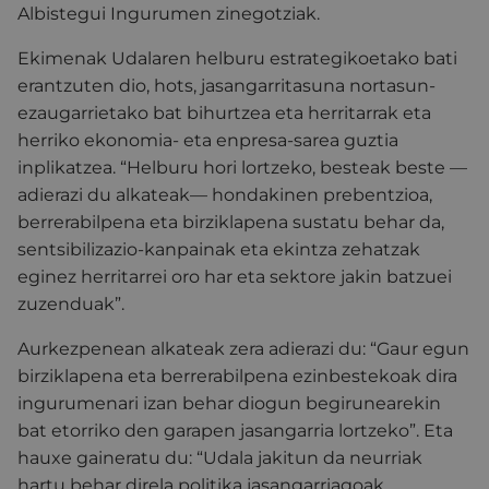
Albistegui Ingurumen zinegotziak.
Ekimenak Udalaren helburu estrategikoetako bati
erantzuten dio, hots, jasangarritasuna nortasun-
ezaugarrietako bat bihurtzea eta herritarrak eta
herriko ekonomia- eta enpresa-sarea guztia
inplikatzea. “Helburu hori lortzeko, besteak beste —
adierazi du alkateak— hondakinen prebentzioa,
berrerabilpena eta birziklapena sustatu behar da,
sentsibilizazio-kanpainak eta ekintza zehatzak
eginez herritarrei oro har eta sektore jakin batzuei
zuzenduak”.
Aurkezpenean alkateak zera adierazi du: “Gaur egun
birziklapena eta berrerabilpena ezinbestekoak dira
ingurumenari izan behar diogun begirunearekin
bat etorriko den garapen jasangarria lortzeko”. Eta
hauxe gaineratu du: “Udala jakitun da neurriak
hartu behar direla politika jasangarriagoak