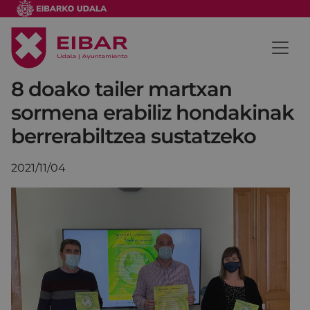
8 doako tailer martxan
sormena erabiliz hondakinak
berrerabiltzea sustatzeko
2021/11/04