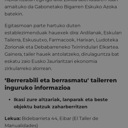
amaituko da Gabonetako Bigarren Eskuko Azoka
batekin.
Egitasmoan parte hartuko duten
establezimenduak hauexek dira: Ardilanak, Eskulan
Tailerra, Eskusutxo, Farmacook, Harixan, Ludoteka
Zorionak eta Debabarreneko Txirrindulari Elkartea.
Gainera, tailer hauek antolatzeko, dirulaguntza bat
eskatu zaio Eusko Jaurlaritzari ekonomia
zirkularreko alorrean.
‘Berrerabili eta berrasmatu' tailerren
inguruko informazioa
Ikasi zure altzariak, lanparak eta beste
objektu batzuk zaharberritzen
Lekua:
Bidebarrieta 44, Eibar (El Taller de
Manualidades)