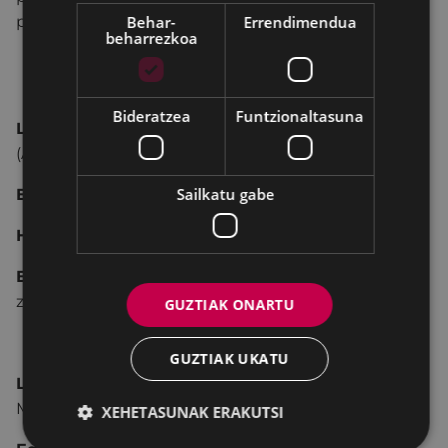
pote handi bat.
Behar-
Errendimendua
beharrezkoa
Berritu zure arropa elikadura-hondakinetatik
sortutako tindu naturalaren bidez
Bideratzea
Funtzionaltasuna
Lekua:
Portalea (A Tailerra) – Bista-Eder 10, Eibar
(Ardilanak)
Sailkatu gabe
Eguna eta ordua:
Azaroak 25, 18:00-20:00.
Hizkuntza:
Euskara
Ekarri beharreko materiala:
Kotoizko kamiseta
zaharra.
GUZTIAK ONARTU
Ikasi tapizatzen: zaharretik berrira
GUZTIAK UKATU
Lekua:
Bidebarrieta 44, Eibar (El Taller de
Manualidades)
XEHETASUNAK ERAKUTSI