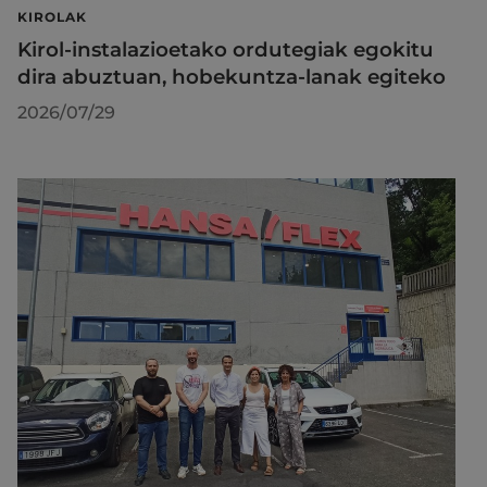
KIROLAK
Kirol-instalazioetako ordutegiak egokitu
dira abuztuan, hobekuntza-lanak egiteko
2026/07/29