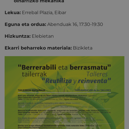
oinarrizko mekanika
Lekua:
Errebal Plazia, Eibar
Eguna eta ordua:
Abenduak 16, 17:30-19:30
Hizkuntza:
Elebietan
Ekarri beharreko materiala:
Bizikleta