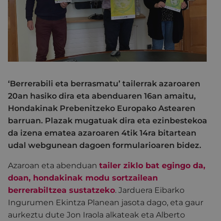
‘Berrerabili eta berrasmatu’ tailerrak azaroaren
20an hasiko dira eta abenduaren 16an amaitu,
Hondakinak Prebenitzeko Europako Astearen
barruan. Plazak mugatuak dira eta ezinbestekoa
da izena ematea azaroaren 4tik 14ra bitartean
udal webgunean dagoen formularioaren bidez.
Azaroan eta abenduan
tailer ziklo bat egingo da,
doan, hondakinak modu sortzailean
berrerabiltzea sustatzeko
. Jarduera Eibarko
Ingurumen Ekintza Planean jasota dago, eta gaur
aurkeztu dute Jon Iraola alkateak eta Alberto