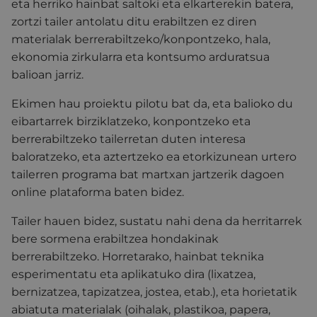
eta herriko hainbat saltoki eta elkarterekin batera,
zortzi tailer antolatu ditu erabiltzen ez diren
materialak berrerabiltzeko/konpontzeko, hala,
ekonomia zirkularra eta kontsumo arduratsua
balioan jarriz.
Ekimen hau proiektu pilotu bat da, eta balioko du
eibartarrek birziklatzeko, konpontzeko eta
berrerabiltzeko tailerretan duten interesa
baloratzeko, eta aztertzeko ea etorkizunean urtero
tailerren programa bat martxan jartzerik dagoen
online plataforma baten bidez.
Tailer hauen bidez, sustatu nahi dena da herritarrek
bere sormena erabiltzea hondakinak
berrerabiltzeko. Horretarako, hainbat teknika
esperimentatu eta aplikatuko dira (lixatzea,
bernizatzea, tapizatzea, jostea, etab.), eta horietatik
abiatuta materialak (oihalak, plastikoa, papera,