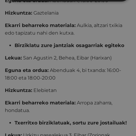
Eguna eta ordua:
Abenduak 1, 18:00-20:00
Hizkuntza:
Gaztelania
Ekarri beharreko materiala:
Aulkia, altzari txikia
edo tapizatu nahi den kutxa.
Birziklatu zure jantziak osagarriak egiteko
Lekua:
San Agustin 2, Behea, Eibar (Harixan)
Eguna eta ordua:
Abenduak 4, bi txanda: 16:00-
18:00 eta 18:00-20:00
Hizkuntza:
Elebietan
Ekarri beharreko materiala:
Arropa zaharra,
hondatua.
Txerritxo birziklatuak, sortu zure jostailuak!
Lekua:
Urkizu pasealekua 3, Eibar (Zorionak