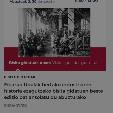
BISITA GIDATUAK
Eibarko Udalak bertako industriaren
historia ezagutzeko bisita gidatuen beste
edizio bat antolatu du abuzturako
2026/07/28