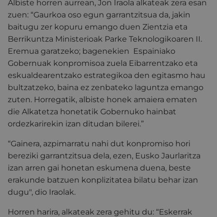
Albiste horren aurrean, Jon Iraola alkateak zera esan
zuen: “Gaurkoa oso egun garrantzitsua da, jakin
baitugu zer kopuru emango duen Zientzia eta
Berrikuntza Ministerioak Parke Teknologikoaren II.
Eremua garatzeko; bagenekien Espainiako
Gobernuak konpromisoa zuela Eibarrentzako eta
eskualdearentzako estrategikoa den egitasmo hau
bultzatzeko, baina ez zenbateko laguntza emango
zuten. Horregatik, albiste honek amaiera ematen
die Alkatetza honetatik Gobernuko hainbat
ordezkarirekin izan ditudan bilerei.”
“Gainera, azpimarratu nahi dut konpromiso hori
bereziki garrantzitsua dela, ezen, Eusko Jaurlaritza
izan arren gai honetan eskumena duena, beste
erakunde batzuen konplizitatea bilatu behar izan
dugu", dio Iraolak.
Horren harira, alkateak zera gehitu du: “Eskerrak