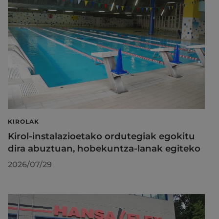
KIROLAK
Kirol-instalazioetako ordutegiak egokitu
dira abuztuan, hobekuntza-lanak egiteko
2026/07/29