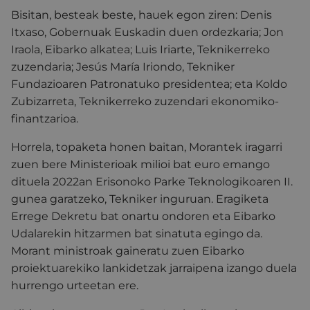
Bisitan, besteak beste, hauek egon ziren: Denis
Itxaso, Gobernuak Euskadin duen ordezkaria; Jon
Iraola, Eibarko alkatea; Luis Iriarte, Teknikerreko
zuzendaria; Jesús María Iriondo, Tekniker
Fundazioaren Patronatuko presidentea; eta Koldo
Zubizarreta, Teknikerreko zuzendari ekonomiko-
finantzarioa.
Horrela, topaketa honen baitan, Morantek iragarri
zuen bere Ministerioak milioi bat euro emango
dituela 2022an Erisonoko Parke Teknologikoaren II.
gunea garatzeko, Tekniker inguruan. Eragiketa
Errege Dekretu bat onartu ondoren eta Eibarko
Udalarekin hitzarmen bat sinatuta egingo da.
Morant ministroak gaineratu zuen Eibarko
proiektuarekiko lankidetzak jarraipena izango duela
hurrengo urteetan ere.