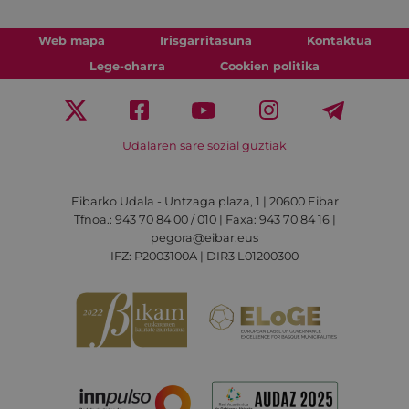
Web mapa
Irisgarritasuna
Kontaktua
Lege-oharra
Cookien politika
Udalaren sare sozial guztiak
Eibarko Udala - Untzaga plaza, 1 | 20600 Eibar
Tfnoa.: 943 70 84 00 / 010 | Faxa: 943 70 84 16 |
pegora@eibar.eus
IFZ: P2003100A | DIR3 L01200300