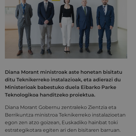
Diana Morant ministroak aste honetan bisitatu
ditu Teknikerreko instalazioak, eta adierazi du
Ministerioak babestuko duela Eibarko Parke
Teknologikoa handitzeko proiektua.
Diana Morant Gobernu zentraleko Zientzia eta
Berrikuntza ministroa Teknikerreko instalazioetan
egon zen atzo goizean, Euskadiko hainbat toki
estrategikotara egiten ari den bisitaren barruan.