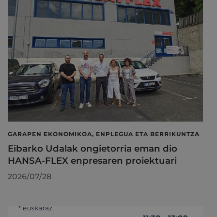
GARAPEN EKONOMIKOA, ENPLEGUA ETA BERRIKUNTZA
Eibarko Udalak ongietorria eman dio
HANSA-FLEX enpresaren proiektuari
2026/07/28