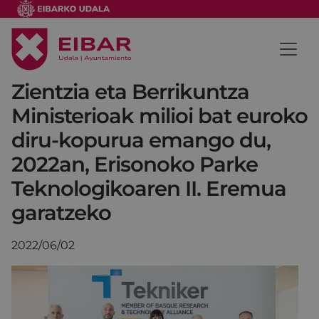
Zientzia eta Berrikuntza
Ministerioak milioi bat euroko
diru-kopurua emango du,
2022an, Erisonoko Parke
Teknologikoaren II. Eremua
garatzeko
2022/06/02