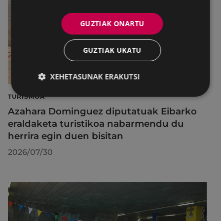
GUZTIAK ONARTU
GUZTIAK UKATU
XEHETASUNAK ERAKUTSI
TURISMOA
Azahara Dominguez diputatuak Eibarko
eraldaketa turistikoa nabarmendu du
herrira egin duen bisitan
2026/07/30