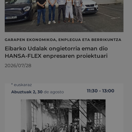
GARAPEN EKONOMIKOA, ENPLEGUA ETA BERRIKUNTZA
Eibarko Udalak ongietorria eman dio
HANSA-FLEX enpresaren proiektuari
2026/07/28