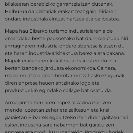
bilakaeran berebiziko garrantzia izan dutenak.
Helburua da bisitariak erakartzeaz gain, hiriaren
ondare industriala aintzat hartzea eta balioestea.
Mapa hau Eibarko turismo industrialaren alde
emandako beste pausoetako bat da. Proiektuak hiri
armaginaren industria-ondare aberatsa islatzen du
eta haren industria-arkitektura berezia eta bakana.
Mapak eraikinaren kokalekua erakusten du eta
bertan izandako jarduera ekonomikoa. Gainera,
maparen atzealdean herritarrentzat aski ezagunak
diren enpresa hauen antzinako logo eta
produktuekin egindako collage bat osatu da.
Armagintza herriaren espezializazioa izan zen
mende luzeetan zehar eta zailtasun eta krisi
garaietan Eibarrek egokitzeko izan duen gaitasunari
esker, industria-sare nabarmen bat garatu zen
enpresa eta produktu ugarirekin. Produktu horiek