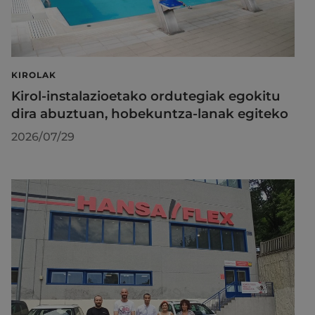
KIROLAK
Kirol-instalazioetako ordutegiak egokitu
dira abuztuan, hobekuntza-lanak egiteko
2026/07/29