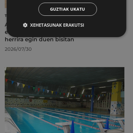
GUZTIAK UKATU
TURISMOA
Azahara Dominguez diputatuak Eibarko
XEHETASUNAK ERAKUTSI
eraldaketa turistikoa nabarmendu du
herrira egin duen bisitan
2026/07/30