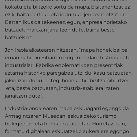
kokatu eta biltzeko sortu da mapa, bisitarientzat ez
ezik, baita bertako eta inguruko jendearentzat ere.
Bertan ikus daitekeenez, egun, enpresa horietako
batzuek martxan jarraitzen dute, baina beste
batzuek ez.
Jon Iraola alkatearen hitzetan, “mapa honek balioa
eman nahi dio Eibarren dugun ondare historiko eta
industrialari. Fabrika enblematikoen presentziak
aztarna historiko paregabea utzi du; kasu batzuetan
jakin izan dugu lantegi horiek etxebizitza bihurtzen
eta, beste batzuetan, industria-erabilera izaten
jarraitzen dute”.
Industria-ondarearen mapa eskuragarri egongo da
Armagintzaren Museoan, eskualdeko turismo
bulegoetan eta herriko ostatuetan. Horretaz gain,
formatu digitalean eskuratzeko aukera ere egongo