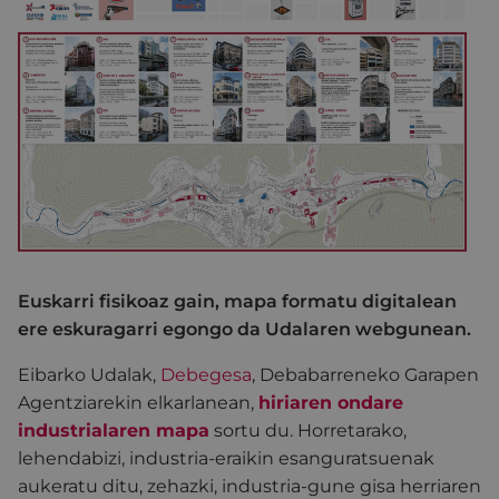
Euskarri fisikoaz gain, mapa formatu digitalean
ere eskuragarri egongo da Udalaren webgunean.
Eibarko Udalak,
Debegesa
, Debabarreneko Garapen
Agentziarekin elkarlanean,
hiriaren ondare
industrialaren mapa
sortu du. Horretarako,
lehendabizi, industria-eraikin esanguratsuenak
aukeratu ditu, zehazki, industria-gune gisa herriaren