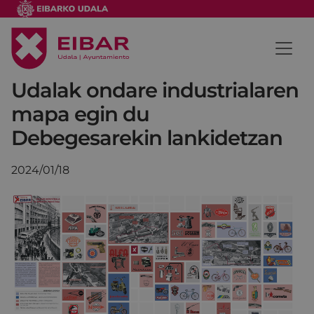
Udalak ondare industrialaren
mapa egin du
Debegesarekin lankidetzan
2024/01/18