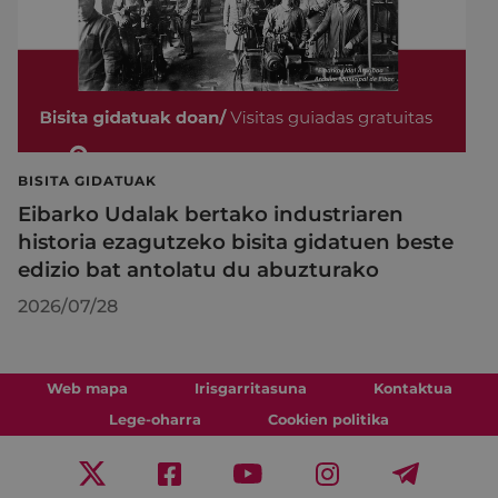
BISITA GIDATUAK
Eibarko Udalak bertako industriaren
historia ezagutzeko bisita gidatuen beste
edizio bat antolatu du abuzturako
2026/07/28
Web mapa
Irisgarritasuna
Kontaktua
Lege-oharra
Cookien politika