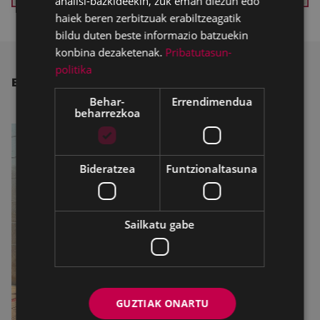
analisi-bazkideekin, zuk eman diezun edo
haiek beren zerbitzuak erabiltzeagatik
bildu duten beste informazio batzuekin
konbina dezaketenak.
Pribatutasun-
politika
BESTE ALBISTE BATZUK
Behar-
Errendimendua
beharrezkoa
Bideratzea
Funtzionaltasuna
Sailkatu gabe
GUZTIAK ONARTU