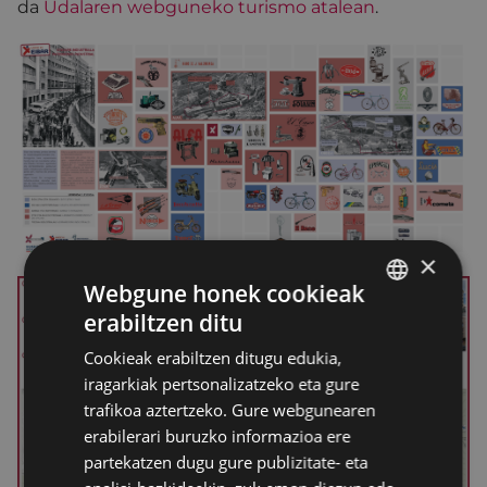
da
Udalaren webguneko turismo atalean
.
×
Webgune honek cookieak
erabiltzen ditu
BASQUE
Cookieak erabiltzen ditugu edukia,
SPANISH
iragarkiak pertsonalizatzeko eta gure
trafikoa aztertzeko. Gure webgunearen
erabilerari buruzko informazioa ere
partekatzen dugu gure publizitate- eta