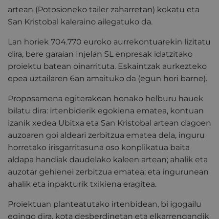
artean (Potosioneko tailer zaharretan) kokatu eta
San Kristobal kaleraino ailegatuko da.
Lan horiek 704.770 euroko aurrekontuarekin lizitatu
dira, bere garaian Injelan SL enpresak idatzitako
proiektu batean oinarrituta. Eskaintzak aurkezteko
epea uztailaren 6an amaituko da (egun hori barne).
Proposamena egiterakoan honako helburu hauek
bilatu dira: irtenbiderik egokiena ematea, kontuan
izanik xedea Ubitxa eta San Kristobal artean dagoen
auzoaren goi aldeari zerbitzua ematea dela, inguru
horretako irisgarritasuna oso konplikatua baita
aldapa handiak daudelako kaleen artean; ahalik eta
auzotar gehienei zerbitzua ematea; eta ingurunean
ahalik eta inpakturik txikiena eragitea.
Proiektuan planteatutako irtenbidean, bi igogailu
egingo dira, kota desberdinetan eta elkarrengandik