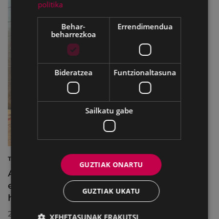
politika
Behar-
Errendimendua
beharrezkoa
Bideratzea
Funtzionaltasuna
Sailkatu gabe
TURISMOA
GUZTIAK ONARTU
Azahara Dominguez diputatuak Eibarko
eraldaketa turistikoa nabarmendu du
GUZTIAK UKATU
herrira egin duen bisitan
2026/07/30
XEHETASUNAK ERAKUTSI