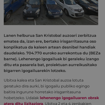
Lanen helburua San Kristobal auzoari zerbitzua
ematea da, izan ere, bertako irisgarritasuna oso
konplikatua da kaleen artean desnibel handiak
daudelako. 704.770 euroko aurrekontua du (BEZa
barne). Lehenengo igogailuak bi geraleku izango
ditu eta pasarela bat, proiektuan aurreikusitako
bigarren igogailuarekin lotzeko.
Ubitxa kalea eta San Kristobal auzoa lotuta
geratuko dira aurki, bi igogailu publiko egingo
baitira ingurune horretako irisgarritasuna
hobetzeko. Udalak
lehenengo igogailuaren obrak
atera ditu lizitaziora
. Ubitxa 2 eta 4 zenbakien