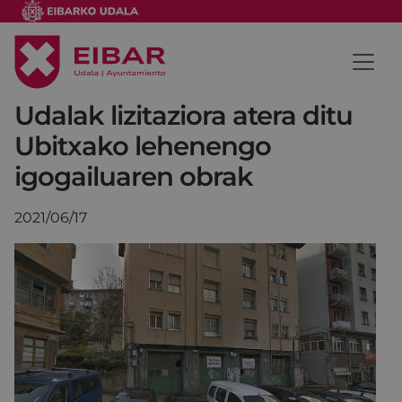
Udalak lizitaziora atera ditu
Ubitxako lehenengo
igogailuaren obrak
2021/06/17