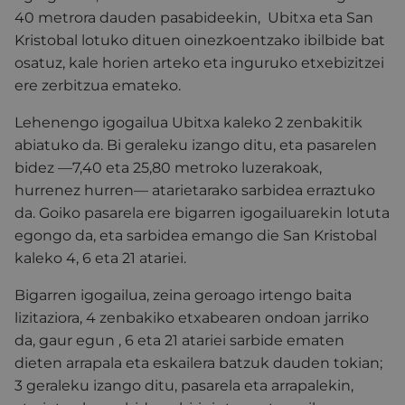
40 metrora dauden pasabideekin, Ubitxa eta San
Kristobal lotuko dituen oinezkoentzako ibilbide bat
osatuz, kale horien arteko eta inguruko etxebizitzei
ere zerbitzua emateko.
Lehenengo igogailua Ubitxa kaleko 2 zenbakitik
abiatuko da. Bi geraleku izango ditu, eta pasarelen
bidez —7,40 eta 25,80 metroko luzerakoak,
hurrenez hurren— atarietarako sarbidea erraztuko
da. Goiko pasarela ere bigarren igogailuarekin lotuta
egongo da, eta sarbidea emango die San Kristobal
kaleko 4, 6 eta 21 atariei.
Bigarren igogailua, zeina geroago irtengo baita
lizitaziora, 4 zenbakiko etxabearen ondoan jarriko
da, gaur egun , 6 eta 21 atariei sarbide ematen
dieten arrapala eta eskailera batzuk dauden tokian;
3 geraleku izango ditu, pasarela eta arrapalekin,