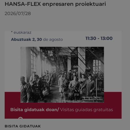
HANSA-FLEX enpresaren proiektuari
2026/07/28
BISITA GIDATUAK