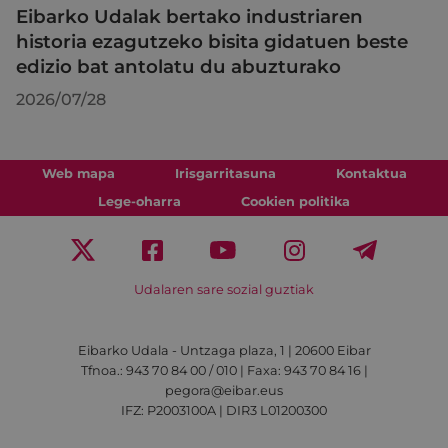
Eibarko Udalak bertako industriaren
historia ezagutzeko bisita gidatuen beste
edizio bat antolatu du abuzturako
2026/07/28
Web mapa
Irisgarritasuna
Kontaktua
Lege-oharra
Cookien politika
Udalaren sare sozial guztiak
Eibarko Udala - Untzaga plaza, 1 | 20600 Eibar
Tfnoa.: 943 70 84 00 / 010 | Faxa: 943 70 84 16 |
pegora@eibar.eus
IFZ: P2003100A | DIR3 L01200300