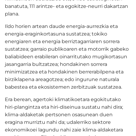
banatuta, 111 arintze- eta egokitze-neurri dakartzan
plana.
Ildo horien artean daude energia-aurrezkia eta
energia-eraginkortasuna sustatzea; tokiko
energiaren eta energia berriztagarriaren sorrera
sustatzea; garraio publikoaren eta motorrik gabeko
baliabideen erabileran oinarritutako mugikortasun
jasangarria bultzatzea; hondakinen sorrera
minimizatzea eta hondakinen berrerabilpena eta
birziklapena areagotzea; edo ingurune naturala
babestea eta ekosistemen zerbitzuak sustatzea.
Era berean, agertoki klimatikoetara egokitutako
hiri-plangintza eta hiri-diseinua sustatu nahi dira;
klima-aldaketak pertsonen osasunean duen
eragina murriztu nahi da; udalerriko sektore
ekonomikoei lagundu nahi zaie klima-aldaketara