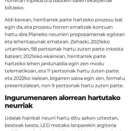
horretan inplikatuta dauden sailen ekarpenak
biltzeko.
Aldi berean, herritarrek parte hartzeko prozesu bat
egin da, eta prozesu horren emaitzak kontuan
hartu dira Planeko neurrien proposamenak egitean
eta lehentasunak ematean. Zehazki, 2021eko
urtarrilean, 98 pertsonak hartu zuten parte inkesta
batean; 2021eko ekainean, herritarrek parte
hartzeko lehen jardunaldia egin zen modu
telematikoan, eta 11 pertsonak hartu zuten parte;
eta 2022ko irailean, bigarren saioa egin zen, formatu
presentzialean, non 9 pertsonak hartu zuten parte.
Ingurumenaren alorrean hartutako
neurriak
Udalak hainbat neurri hartu ditu azken urteotan,
besteak beste, LED motako lanparekin argiteria