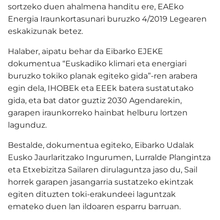
sortzeko duen ahalmena handitu ere, EAEko
Energia Iraunkortasunari buruzko 4/2019 Legearen
eskakizunak betez.
Halaber, aipatu behar da Eibarko EJEKE
dokumentua “Euskadiko klimari eta energiari
buruzko tokiko planak egiteko gida”-ren arabera
egin dela, IHOBEk eta EEEk batera sustatutako
gida, eta bat dator guztiz 2030 Agendarekin,
garapen iraunkorreko hainbat helburu lortzen
lagunduz.
Bestalde, dokumentua egiteko, Eibarko Udalak
Eusko Jaurlaritzako Ingurumen, Lurralde Plangintza
eta Etxebizitza Sailaren dirulaguntza jaso du, Sail
horrek garapen jasangarria sustatzeko ekintzak
egiten dituzten toki-erakundeei laguntzak
emateko duen lan ildoaren esparru barruan.