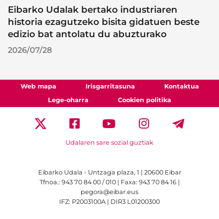
Eibarko Udalak bertako industriaren
historia ezagutzeko bisita gidatuen beste
edizio bat antolatu du abuzturako
2026/07/28
Web mapa
Irisgarritasuna
Kontaktua
Lege-oharra
Cookien politika
Udalaren sare sozial guztiak
Eibarko Udala - Untzaga plaza, 1 | 20600 Eibar
Tfnoa.: 943 70 84 00 / 010 | Faxa: 943 70 84 16 |
pegora@eibar.eus
IFZ: P2003100A | DIR3 L01200300