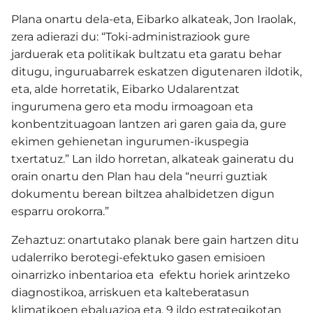
Plana onartu dela-eta, Eibarko alkateak, Jon Iraolak,
zera adierazi du: “Toki-administraziook gure
jarduerak eta politikak bultzatu eta garatu behar
ditugu, inguruabarrek eskatzen digutenaren ildotik,
eta, alde horretatik, Eibarko Udalarentzat
ingurumena gero eta modu irmoagoan eta
konbentzituagoan lantzen ari garen gaia da, gure
ekimen gehienetan ingurumen-ikuspegia
txertatuz.” Lan ildo horretan, alkateak gaineratu du
orain onartu den Plan hau dela “neurri guztiak
dokumentu berean biltzea ahalbidetzen digun
esparru orokorra.”
Zehaztuz: onartutako planak bere gain hartzen ditu
udalerriko berotegi-efektuko gasen emisioen
oinarrizko inbentarioa eta efektu horiek arintzeko
diagnostikoa, arriskuen eta kalteberatasun
klimatikoen ebaluazioa eta, 9 ildo estrategikotan