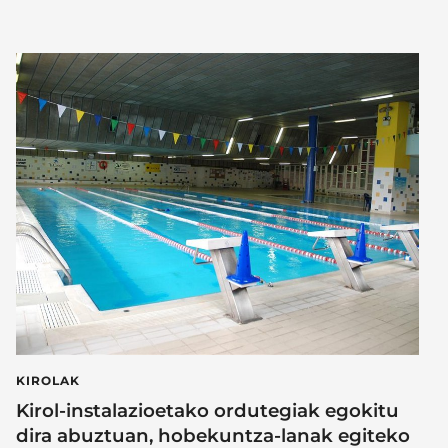
KIROLAK
Kirol-instalazioetako ordutegiak egokitu
dira abuztuan, hobekuntza-lanak egiteko