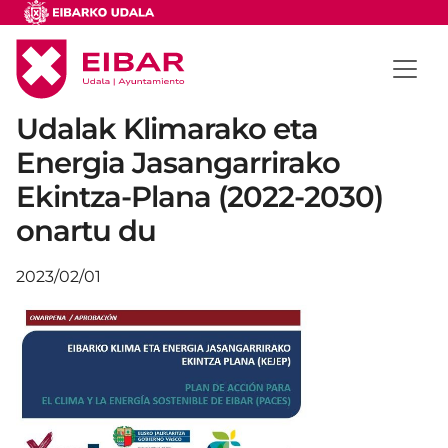
Udalak Klimarako eta
Energia Jasangarrirako
Ekintza-Plana (2022-2030)
onartu du
2023/02/01