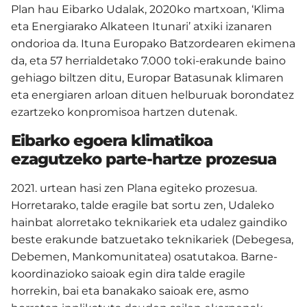
Plan hau Eibarko Udalak, 2020ko martxoan, ‘Klima
eta Energiarako Alkateen Itunari’ atxiki izanaren
ondorioa da. Ituna Europako Batzordearen ekimena
da, eta 57 herrialdetako 7.000 toki-erakunde baino
gehiago biltzen ditu, Europar Batasunak klimaren
eta energiaren arloan dituen helburuak borondatez
ezartzeko konpromisoa hartzen dutenak.
Eibarko egoera klimatikoa
ezagutzeko parte-hartze prozesua
2021. urtean hasi zen Plana egiteko prozesua.
Horretarako, talde eragile bat sortu zen, Udaleko
hainbat alorretako teknikariek eta udalez gaindiko
beste erakunde batzuetako teknikariek (Debegesa,
Debemen, Mankomunitatea) osatutakoa. Barne-
koordinazioko saioak egin dira talde eragile
horrekin, bai eta banakako saioak ere, asmo