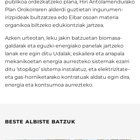
publikoa ordezkatzeko plana, Hiri Antolamendurako
Plan Orokorraren alderdi guztietan ingurumen-
irizpideak bultzatzea edo Eibar osoan materia
organikoa biltzeko edukiontziak jartzea.
Azken urteotan, leku jakin batzuetan biomasa-
galdarak eta eguzki-energiako panelak jartzeko
lanak ere egin ditu Udalak; eskailera eta arrapala
mekanikoetan energia aurrezteko sistemak ezarri
ditu ‘stop&go’ sistema instalatuz, eta elektrizitate-
eta gas-horniketarako kontratuak aldatu egin dira,
energia eta kontsumoa aurrezteko.
BESTE ALBISTE BATZUK