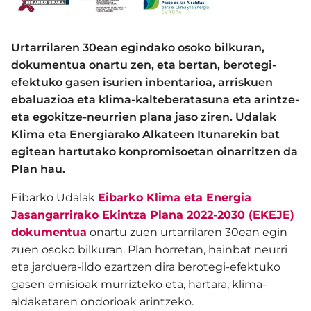
Urtarrilaren 30ean egindako osoko bilkuran,
dokumentua onartu zen, eta bertan, berotegi-
efektuko gasen isurien inbentarioa, arriskuen
ebaluazioa eta klima-kalteberatasuna eta arintze-
eta egokitze-neurrien plana jaso ziren. Udalak
Klima eta Energiarako Alkateen Itunarekin bat
egitean hartutako konpromisoetan oinarritzen da
Plan hau.
Eibarko Udalak
Eibarko Klima eta Energia
Jasangarrirako Ekintza Plana 2022-2030 (EKEJE)
dokumentua
onartu zuen urtarrilaren 30ean egin
zuen osoko bilkuran. Plan horretan, hainbat neurri
eta jarduera-ildo ezartzen dira berotegi-efektuko
gasen emisioak murrizteko eta, hartara, klima-
aldaketaren ondorioak arintzeko.