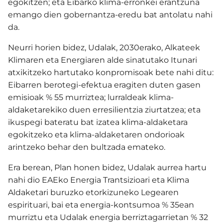
egokitzen; eta Eibarko klima-erronkei erantzuna
emango dien gobernantza-eredu bat antolatu nahi
da.
Neurri horien bidez, Udalak, 2030erako, Alkateek
Klimaren eta Energiaren alde sinatutako Itunari
atxikitzeko hartutako konpromisoak bete nahi ditu:
Eibarren berotegi-efektua eragiten duten gasen
emisioak % 55 murriztea; lurraldeak klima-
aldaketarekiko duen erresilientzia ziurtatzea; eta
ikuspegi bateratu bat izatea klima-aldaketara
egokitzeko eta klima-aldaketaren ondorioak
arintzeko behar den bultzada emateko.
Era berean, Plan honen bidez, Udalak aurrea hartu
nahi dio EAEko Energia Trantsizioari eta Klima
Aldaketari buruzko etorkizuneko Legearen
espirituari, bai eta energia-kontsumoa % 35ean
murriztu eta Udalak energia berriztagarrietan % 32