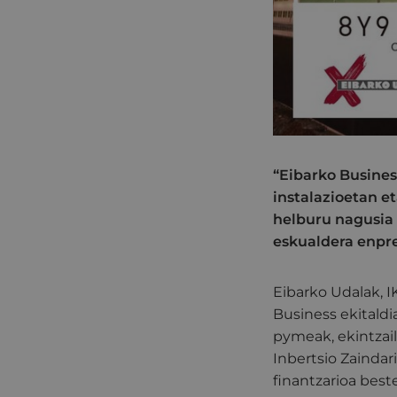
“Eibarko Busines
instalazioetan e
helburu nagusia 
eskualdera enpre
Eibarko Udalak, I
Business ekitaldi
pymeak, ekintzail
Inbertsio Zaindar
finantzarioa best