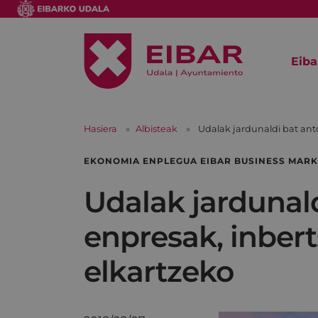
Eiba
Hasiera
Albisteak
Udalak jardunaldi bat ant
EKONOMIA ENPLEGUA EIBAR BUSINESS MARK
Udalak jardunald
enpresak, inber
elkartzeko