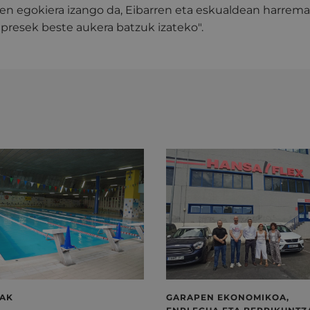
uen egokiera izango da, Eibarren eta eskualdean harrema
npresek beste aukera batzuk izateko".
LAK
GARAPEN EKONOMIKOA,