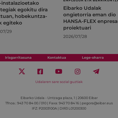
ENPLEGUA ETA BERRIKUNTZ
l-instalazioetako
Eibarko Udalak
tegiak egokitu dira
ongietorria eman dio
tuan, hobekuntza-
HANSA-FLEX enpresa
k egiteko
proiektuari
07/29
2026/07/28
Irisgarritasuna
Kontaktua
Lege-oharra
Udalaren sare sozial guztiak
Eibarko Udala - Untzaga plaza, 1 | 20600 Eibar
Tfnoa.: 943 70 84 00 / 010 | Faxa: 943 70 84 16 | pegora@eibar.eus
IFZ: P2003100A | DIR3 L01200300