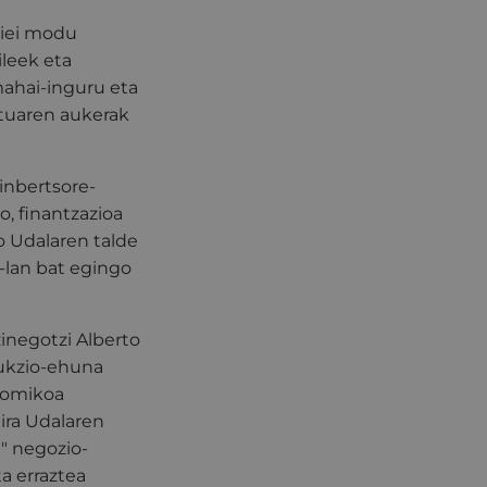
riei modu
ileek eta
mahai-inguru eta
atuaren aukerak
inbertsore-
o, finantzazioa
o Udalaren talde
n-lan bat egingo
inegotzi Alberto
dukzio-ehuna
nomikoa
dira Udalaren
 " negozio-
a erraztea