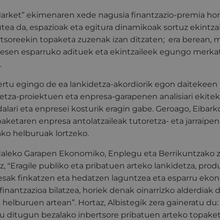
Market” ekimenaren xede nagusia finantzazio-premia ho
ea da, espazioak eta egitura dinamikoak sortuz ekintza
tsoreekin topaketa zuzenak izan ditzaten; era berean, 
presen esparruko adituek eta ekintzaileek egungo merk
.
ertu egingo de ea lankidetza-akordiorik egon daitekeen 
letza-proiektuen eta enpresa-garapenen analisiari ekitek
alari eta enpresei kosturik eragin gabe. Geroago, Eibark
aketaren enpresa antolatzaileak tutoretza- eta jarraipe
ko helburuak lortzeko.
Udaleko Garapen Ekonomiko, Enplegu eta Berrikuntzako z
z, "Eragile publiko eta pribatuen arteko lankidetza, pro
esak finkatzen eta hedatzen laguntzea eta esparru eko
inantzazioa bilatzea, horiek denak oinarrizko alderdiak 
helburuen artean”. Hortaz, Albistegik zera gaineratu du:
u ditugun bezalako inbertsore pribatuen arteko topaket