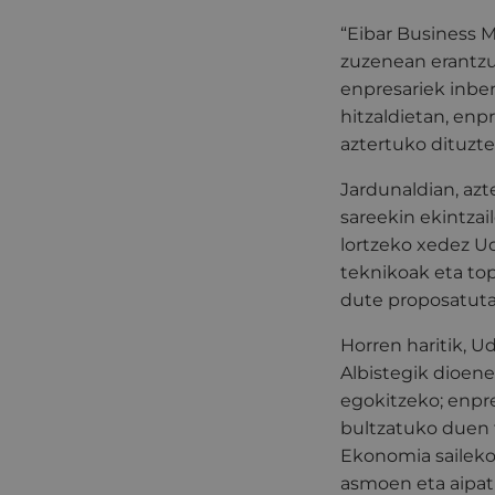
“Eibar Business 
zuzenean erantzut
enpresariek inber
hitzaldietan, en
aztertuko dituzte
Jardunaldian, azt
sareekin ekintzai
lortzeko xedez Ud
teknikoak eta top
dute proposatuta
Horren haritik, 
Albistegik dioene
egokitzeko; enpr
bultzatuko duen f
Ekonomia saileko 
asmoen eta aipat