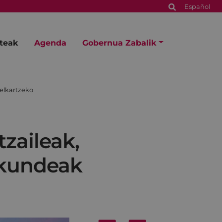
Español
steak
Agenda
Gobernua Zabalik
 elkartzeko
tzaileak,
akundeak