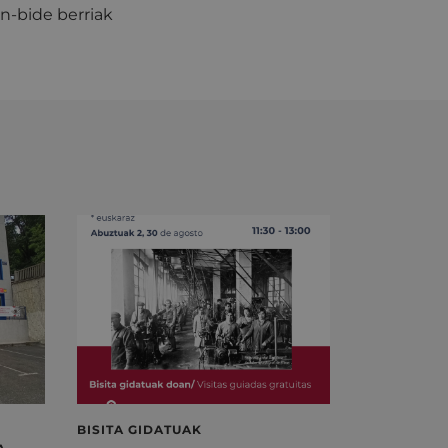
n-bide berriak
BISITA GIDATUAK