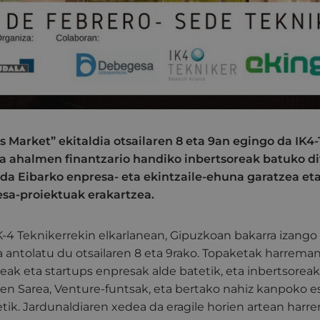
s Market” ekitaldia otsailaren 8 eta 9an egingo da IK4
ta ahalmen finantzario handiko inbertsoreak batuko d
da Eibarko enpresa- eta ekintzaile-ehuna garatzea eta
sa-proiektuak erakartzea.
K-4 Teknikerrekin elkarlanean, Gipuzkoan bakarra izango
a antolatu du otsailaren 8 eta 9rako. Topaketak harreman
eak eta startups enpresak alde batetik, eta inbertsoreak,
ien Sarea, Venture-funtsak, eta bertako nahiz kanpoko e
etik. Jardunaldiaren xedea da eragile horien artean harr