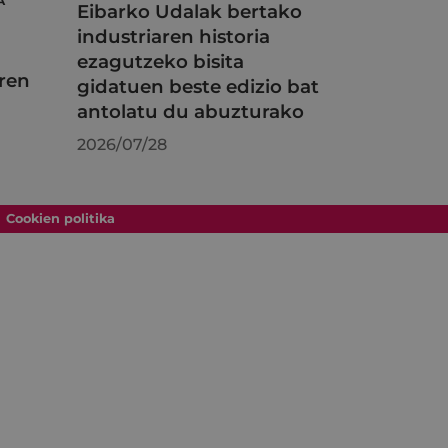
A
Eibarko Udalak bertako
industriaren historia
ezagutzeko bisita
ren
gidatuen beste edizio bat
antolatu du abuzturako
2026/07/28
Cookien politika