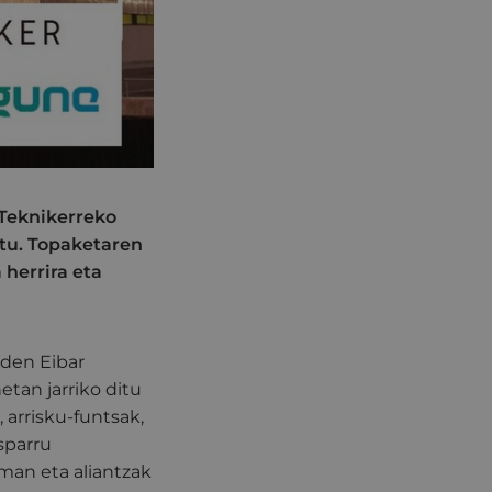
-Teknikerreko
itu. Topaketaren
 herrira eta
 den Eibar
etan jarriko ditu
 arrisku-funtsak,
sparru
eman eta aliantzak