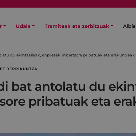
r
Udala
Tramiteak eta zerbitzuak
Albi
olatu du ekintzaileak, enpresak, inbertsore pribatuak eta erakundeak
ET BERRIKUNTZA
i bat antolatu du ekin
tsore pribatuak eta er