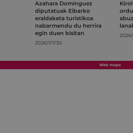
Azahara Dominguez
Kiro
diputatuak Eibarko
ordu
eraldaketa turistikoa
abuz
nabarmendu du herrira
lana
egin duen bisitan
2026/
2026/07/30
Web mapa