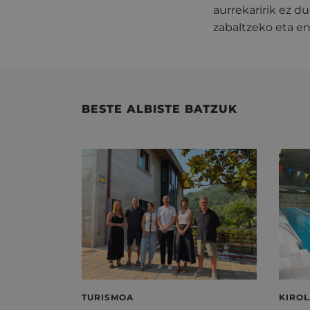
aurrekaririk ez d
zabaltzeko eta e
BESTE ALBISTE BATZUK
TURISMOA
KIRO