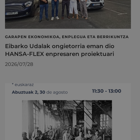
GARAPEN EKONOMIKOA, ENPLEGUA ETA BERRIKUNTZA
Eibarko Udalak ongietorria eman dio
HANSA-FLEX enpresaren proiektuari
2026/07/28