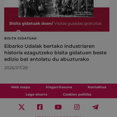
BISITA GIDATUAK
Eibarko Udalak bertako industriaren
historia ezagutzeko bisita gidatuen beste
edizio bat antolatu du abuzturako
2026/07/28
Web mapa
Irisgarritasuna
Kontaktua
Lege-oharra
Cookien politika