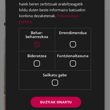
haiek beren zerbitzuak erabiltzeagatik
bildu duten beste informazio batzuekin
konbina dezaketenak.
Pribatutasun-
politika
BESTE ALBISTE BATZUK
Behar-
Errendimendua
beharrezkoa
Bideratzea
Funtzionaltasuna
Sailkatu gabe
GUZTIAK ONARTU