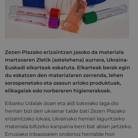
Zezen Plazako erizaintzan jasoko da materiala
martxoaren 21etik (astelehena) aurrera, Ukraina-
Euskadi elkarteak eskatuta. Elkarteak berak egin
du eskatzen den materialaren zerrenda, lehen
sorospenetako eta osasun arloko produktuak,
elikagaiak edo norberaren higienerakoak.
Eibarko Udalak doan eta aldi baterako laga dio
herrian bizi den ukrainar talde bati Zezen Plazako
erizaintzako lokala, Ukrainako herriari laguntzeko
materiala biltzeko kanpaina berri bat abian jartzeko,
Errusiako inbasioaren ondorioz herrialde hori