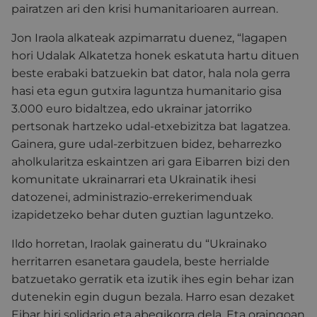
pairatzen ari den krisi humanitarioaren aurrean.
Jon Iraola alkateak azpimarratu duenez, “lagapen
hori Udalak Alkatetza honek eskatuta hartu dituen
beste erabaki batzuekin bat dator, hala nola gerra
hasi eta egun gutxira laguntza humanitario gisa
3.000 euro bidaltzea, edo ukrainar jatorriko
pertsonak hartzeko udal-etxebizitza bat lagatzea.
Gainera, gure udal-zerbitzuen bidez, beharrezko
aholkularitza eskaintzen ari gara Eibarren bizi den
komunitate ukrainarrari eta Ukrainatik ihesi
datozenei, administrazio-errekerimenduak
izapidetzeko behar duten guztian laguntzeko.
Ildo horretan, Iraolak gaineratu du “Ukrainako
herritarren esanetara gaudela, beste herrialde
batzuetako gerratik eta izutik ihes egin behar izan
dutenekin egin dugun bezala. Harro esan dezaket
Eibar hiri solidario eta abegikorra dela. Eta oraingoan