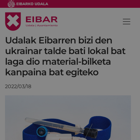
Udalak Eibarren bizi den
ukrainar talde bati lokal bat
laga dio material-bilketa
kanpaina bat egiteko
2022/03/18