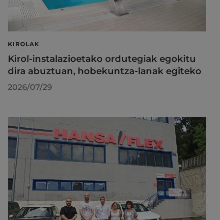
KIROLAK
Kirol-instalazioetako ordutegiak egokitu
dira abuztuan, hobekuntza-lanak egiteko
2026/07/29