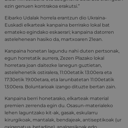
ezin genuen kontrakoa erakutsi.”
Eibarko Udalak horrela erantzun dio Ukraina-
Euskadi elkarteak kanpaina berrirako lokal bat
emateko egindako eskaerari; kanpaina datorren
astelehenean hasiko da, martxoaren 21ean.
Kanpaina honetan lagundu nahi duten pertsonak,
egun horretatik aurrera, Zezen Plazako lokal
horretara joan daitezke lanegun guztietan,
astelehenetik ostiralera, 11:00etatik 13:00era eta
17:30etik 19:00etara, eta larunbatetan 11:00etatik
13:00era. Boluntarioak izango dituzte bertan zain.
Kanpaina berri honetarako, elkarteak material
premien zerrenda egin du. Osasun-materialeko
lehen laguntzako kit-ak, gasak, eskularru
kirurgikoak, mantalak, bendajeak, antiseptikoak (ur
oxigenatua, betadine), analgesikoak edo