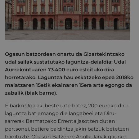
Ogasun batzordean onartu da Gizartekintzako
udal sailak sustatutako laguntza-deialdia; Udal
Aurrekontuaren 73.400 euro esleituko dira
horretarako. Laguntza hau eskatzeko epea 2018ko
maiatzaren 15etik ekainaren 15era arte egongo da
zabalik (biak barne).
Eibarko Udalak, beste urte batez, 200 euroko diru-
laguntza bat emango die langabeei eta Diru-
sarrerak Bermatzeko Errenta jasotzen duten
pertsonei, betiere baldintza jakin batzuk betetzen
badituzte. Ogasun Batzorde Aholkulariak gaurko