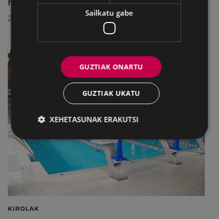
herrira egin duen bisitan
Sailkatu gabe
2026/07/30
GUZTIAK ONARTU
GUZTIAK UKATU
XEHETASUNAK ERAKUTSI
KIROLAK