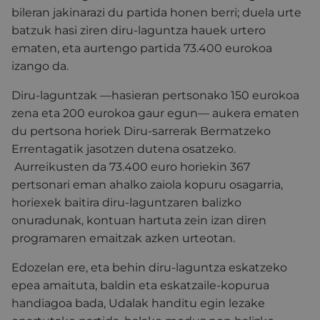
bileran jakinarazi du partida honen berri; duela urte
batzuk hasi ziren diru-laguntza hauek urtero
ematen, eta aurtengo partida 73.400 eurokoa
izango da.
Diru-laguntzak —hasieran pertsonako 150 eurokoa
zena eta 200 eurokoa gaur egun— aukera ematen
du pertsona horiek Diru-sarrerak Bermatzeko
Errentagatik jasotzen dutena osatzeko.
Aurreikusten da 73.400 euro horiekin 367
pertsonari eman ahalko zaiola kopuru osagarria,
horiexek baitira diru-laguntzaren balizko
onuradunak, kontuan hartuta zein izan diren
programaren emaitzak azken urteotan.
Edozelan ere, eta behin diru-laguntza eskatzeko
epea amaituta, baldin eta eskatzaile-kopurua
handiagoa bada, Udalak handitu egin lezake