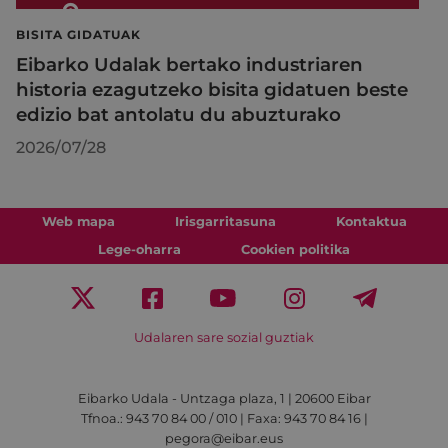
BISITA GIDATUAK
Eibarko Udalak bertako industriaren
historia ezagutzeko bisita gidatuen beste
edizio bat antolatu du abuzturako
2026/07/28
Web mapa
Irisgarritasuna
Kontaktua
Lege-oharra
Cookien politika
Udalaren sare sozial guztiak
Eibarko Udala - Untzaga plaza, 1 | 20600 Eibar
Tfnoa.: 943 70 84 00 / 010 | Faxa: 943 70 84 16 |
pegora@eibar.eus