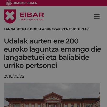
LANGABETUAK DIRU-LAGUNTZAK PENTSIODUNAK
Udalak aurten ere 200
euroko laguntza emango die
langabetuei eta baliabide
urriko pertsonei
2018/05/02