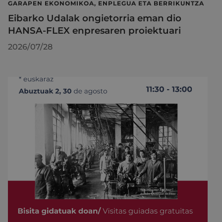
GARAPEN EKONOMIKOA, ENPLEGUA ETA BERRIKUNTZA
Eibarko Udalak ongietorria eman dio
HANSA-FLEX enpresaren proiektuari
2026/07/28