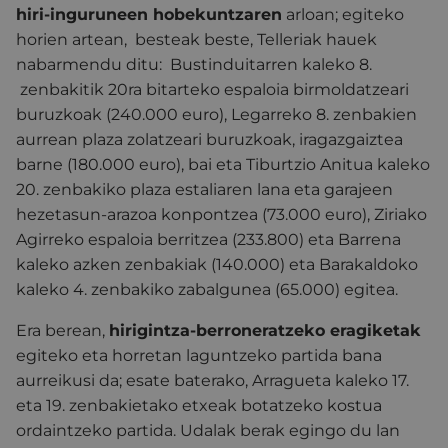
hiri-inguruneen hobekuntzaren
arloan; egiteko
horien artean, besteak beste, Telleriak hauek
nabarmendu ditu: Bustinduitarren kaleko 8.
zenbakitik 20ra bitarteko espaloia birmoldatzeari
buruzkoak (240.000 euro), Legarreko 8. zenbakien
aurrean plaza zolatzeari buruzkoak, iragazgaiztea
barne (180.000 euro), bai eta Tiburtzio Anitua kaleko
20. zenbakiko plaza estaliaren lana eta garajeen
hezetasun-arazoa konpontzea (73.000 euro), Ziriako
Agirreko espaloia berritzea (233.800) eta Barrena
kaleko azken zenbakiak (140.000) eta Barakaldoko
kaleko 4. zenbakiko zabalgunea (65.000) egitea.
Era berean,
hirigintza-berroneratzeko eragiketak
egiteko eta horretan laguntzeko partida bana
aurreikusi da; esate baterako, Arragueta kaleko 17.
eta 19. zenbakietako etxeak botatzeko kostua
ordaintzeko partida. Udalak berak egingo du lan