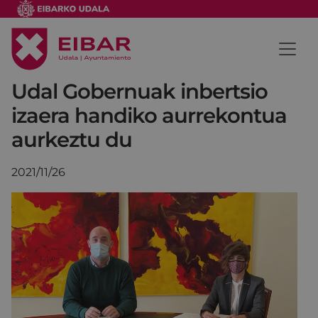
Udal Gobernuak inbertsio
izaera handiko aurrekontua
aurkeztu du
2021/11/26