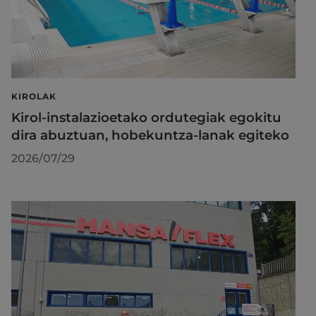
KIROLAK
Kirol-instalazioetako ordutegiak egokitu
dira abuztuan, hobekuntza-lanak egiteko
2026/07/29