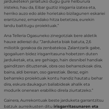
jarduketekin jarraituko dugu gure helburura
iristeko, hau da, Eibar guztiz irisgarria izatea eta,
herriko auzo edo alde horietako bizilagunen eskariei
erantzunez, emandako hitza betetzea, eurekin
landu baititugu proiektuak.”
Ana Telleria Ogasuneko zinegotziak bere aldetik
hauxe adierazi du: “Jarduketa biak batuta, 2,6
milioitik gorakoa da zenbatekoa. Zalantzarik gabe,
igogailuen bidez irisgarritasuna hobetzen duten
jarduketak, eta, are gehiago, hain desnibel handiak
gainditzen dituztenak, obra oso beharrezkoak dira,
baina, aldi berean, oso garestiak. Beraz, egin
beharreko proiektuak kontu handiz hautatu behar
dira, eskura daukagun baliabideak ahalik eta
modurik onenean erabiliko direla ziurtatzeko.”
Gainera, Aurrekontuak beste jarduketa garrantzitsu
batzuk aurreikusten ditu
irisgarritasunaren eta