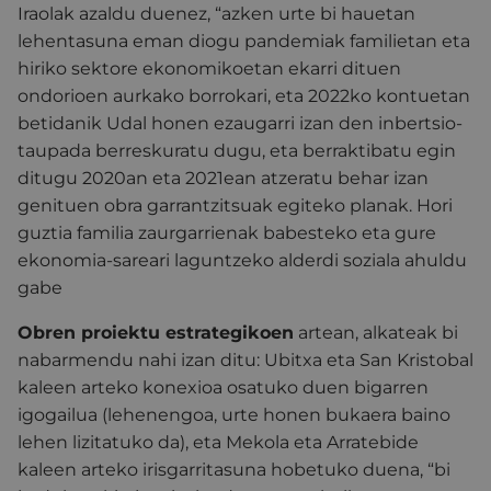
Iraolak azaldu duenez, “azken urte bi hauetan
lehentasuna eman diogu pandemiak familietan eta
hiriko sektore ekonomikoetan ekarri dituen
ondorioen aurkako borrokari, eta 2022ko kontuetan
betidanik Udal honen ezaugarri izan den inbertsio-
taupada berreskuratu dugu, eta berraktibatu egin
ditugu 2020an eta 2021ean atzeratu behar izan
genituen obra garrantzitsuak egiteko planak. Hori
guztia familia zaurgarrienak babesteko eta gure
ekonomia-sareari laguntzeko alderdi soziala ahuldu
gabe
Obren proiektu estrategikoen
artean, alkateak bi
nabarmendu nahi izan ditu: Ubitxa eta San Kristobal
kaleen arteko konexioa osatuko duen bigarren
igogailua (lehenengoa, urte honen bukaera baino
lehen lizitatuko da), eta Mekola eta Arratebide
kaleen arteko irisgarritasuna hobetuko duena, “bi