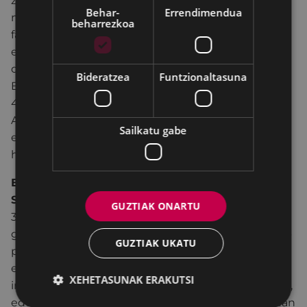
zenbatekoa 4,25 milioi eurotik gorakoa da, eta ia 1,5
Behar-
Errendimendua
milioi zuzenduko dira baliabide gutxien dituzten
beharrezkoa
familia eta taldeentzat (diru-sarrerak bermatzeko
errenta jasotzen dutenentzat, langabetuentzat eta
diru-sarrera gutxiko pentsiodunentzat…).
Bideratzea
Funtzionaltasuna
Berdintasun Arloaren aurrekontuak ere aurten
40.000 euro inguruko igoera izango du. Arlo hori
Astelena pilotalekuan dagoen Andretxerako
Sailkatu gabe
espazio berrira joango da 2022an, arlo horrekin
hartutako konpromisoari erantzunez.
Ekonomiaren Garapen, Enplegu eta Berrikuntza
Sailaren
programetarako aurrekontuak, guztira,
GUZTIAK ONARTU
3.239.104 euro izango ditu, eta berrikuntza
garrantzitsuak ditu aurten; besteak beste, enpresa-
GUZTIAK UKATU
proiektu berriak garatzeko laguntza-programa bat,
edo 200.000 euroko partida, Teknikerren
XEHETASUNAK ERAKUTSI
inkubagailu teknologiko berri bat martxan jartzeko,
edo hutsik dauden merkataritza-lokalak merkatuan