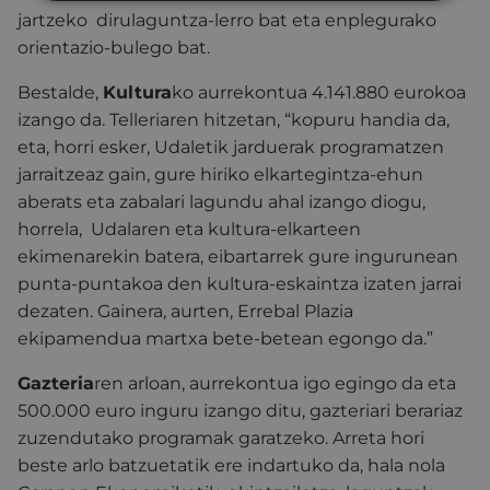
jartzeko dirulaguntza-lerro bat eta enplegurako
orientazio-bulego bat.
Bestalde,
Kultura
ko aurrekontua 4.141.880 eurokoa
izango da. Telleriaren hitzetan, “kopuru handia da,
eta, horri esker, Udaletik jarduerak programatzen
jarraitzeaz gain, gure hiriko elkartegintza-ehun
aberats eta zabalari lagundu ahal izango diogu,
horrela, Udalaren eta kultura-elkarteen
ekimenarekin batera, eibartarrek gure ingurunean
punta-puntakoa den kultura-eskaintza izaten jarrai
dezaten. Gainera, aurten, Errebal Plazia
ekipamendua martxa bete-betean egongo da.”
Gazteria
ren arloan, aurrekontua igo egingo da eta
500.000 euro inguru izango ditu, gazteriari berariaz
zuzendutako programak garatzeko. Arreta hori
beste arlo batzuetatik ere indartuko da, hala nola