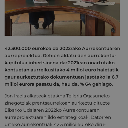
42.300.000 eurokoa da 2022rako Aurrekontuaren
aurreproiektua. Gehien aldatu den aurrekontu-
kapitulua inbertsioena da: 2021ean onartutako
kontuetan aurreikusitako 4 milioi euro haietatik
gaur aurkeztutako dokumentuan jasotako ia 6,7
milioi eurora pasatu da, hau da, % 64 gehiago.
Jon Iraola alkateak eta Ana Telleria Ogasuneko
zinegotziak prentsaurrekoan aurkeztu dituzte
Eibarko Udalaren 2022ko Aurrekontuaren
aurreproiektuaren ildo estrategikoak. Datorren
urteko aurrekontuak 42,3 milioi euroko diru-