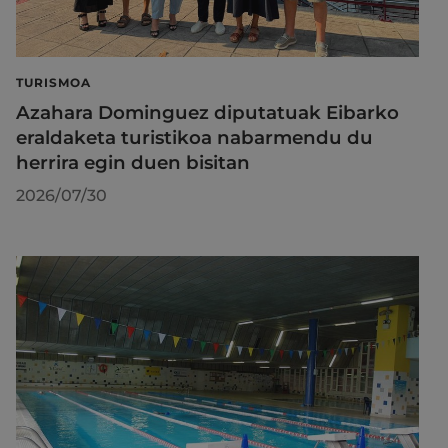
TURISMOA
Azahara Dominguez diputatuak Eibarko
eraldaketa turistikoa nabarmendu du
herrira egin duen bisitan
2026/07/30