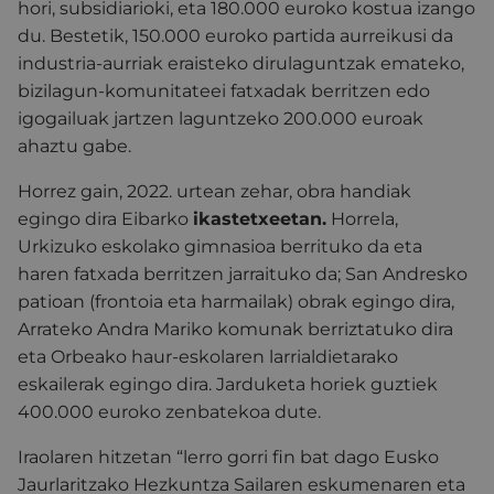
hori, subsidiarioki, eta 180.000 euroko kostua izango
du. Bestetik, 150.000 euroko partida aurreikusi da
industria-aurriak eraisteko dirulaguntzak emateko,
bizilagun-komunitateei fatxadak berritzen edo
igogailuak jartzen laguntzeko 200.000 euroak
ahaztu gabe.
Horrez gain, 2022. urtean zehar, obra handiak
egingo dira Eibarko
ikastetxeetan.
Horrela,
Urkizuko eskolako gimnasioa berrituko da eta
haren fatxada berritzen jarraituko da; San Andresko
patioan (frontoia eta harmailak) obrak egingo dira,
Arrateko Andra Mariko komunak berriztatuko dira
eta Orbeako haur-eskolaren larrialdietarako
eskailerak egingo dira. Jarduketa horiek guztiek
400.000 euroko zenbatekoa dute.
Iraolaren hitzetan “lerro gorri fin bat dago Eusko
Jaurlaritzako Hezkuntza Sailaren eskumenaren eta