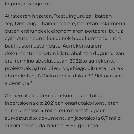
kopurua izango du.
Alkatearen hitzetan, “testuinguru zail batean
segitzen dugu, baina hala ere, horretan eskumena
duten erakundeek ekonomiaren portaerari buruz
egin duten aurreikuspenek hobekuntza txikiren
bat ikusten uzten dute, Aurrekontuaren
dokumentu honetan islatu ahal izan duguna. Izan
ere, termino absolutuetan, 2022ko aurrekontu-
proiektuak 3,8 milioi euro gehiago ditu eta horrek,
ehunekotan, % 10eko igoera dakar 2021ekoarekin
alderatuta.”
Gehien aldatu den aurrekontu-kapitulua
inbertsioena da: 2021ean onartutako kontuetan
aurreikusitako 4 milioi euro haietatik gaur
aurkeztutako dokumentuan jasotako ia 6,7 milioi
eurora pasatu da, hau da, % 64 gehiago.