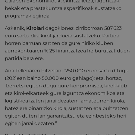
Garapen Ekonomikotik, ekintzailetza, laguntzak,
bekak eta prestakuntza espezifikoak sustatzeko
programak eginda.
Azkenik,
Kirola
ri dagokionez, zirriborroan 587.623
euro sartu dira kirol-jarduera sustatzeko. Partida
horren barruan sartzen da gure hiriko kluben
aurrekontuaren % 25 finantzatzea helburutzat duen
partida bera ere.
Ana Telleriaren hitzetan, “250.000 euro sartu ditugu
(2021ean baino 50.000 euro gehiago); eta, hortaz,
berretsi egiten dugu gure konpromisoa, kirol-klub
eta kirol-elkarteek gure laguntza ekonomikoa eta
logistikoa izaten jarrai dezaten, amateurren kirola,
batez ere oinarrizko kirola, sustatzen eta bultzatzen
egiten duten lan garrantzitsu eta ezinbesteko hori
egiten jarrai dezaten.”