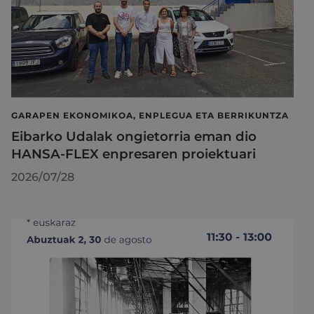
GARAPEN EKONOMIKOA, ENPLEGUA ETA BERRIKUNTZA
Eibarko Udalak ongietorria eman dio
HANSA-FLEX enpresaren proiektuari
2026/07/28