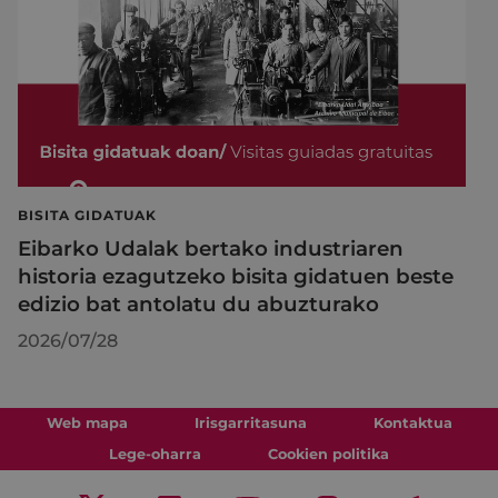
BISITA GIDATUAK
Eibarko Udalak bertako industriaren
historia ezagutzeko bisita gidatuen beste
edizio bat antolatu du abuzturako
2026/07/28
Web mapa
Irisgarritasuna
Kontaktua
Lege-oharra
Cookien politika