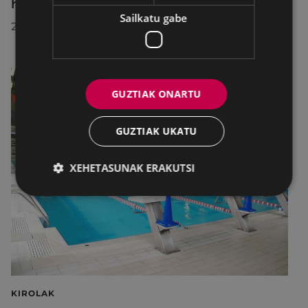
herrira egin duen bisitan
Sailkatu gabe
2026/07/30
GUZTIAK ONARTU
GUZTIAK UKATU
XEHETASUNAK ERAKUTSI
KIROLAK