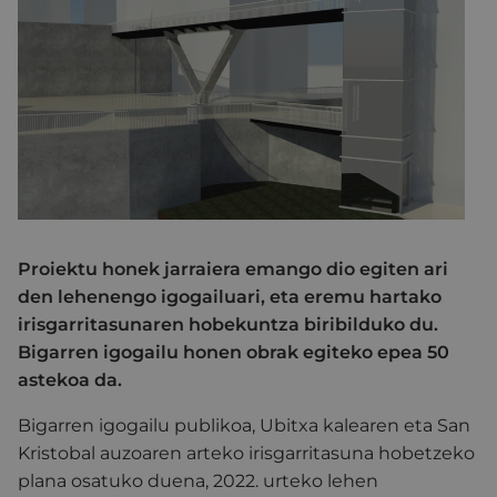
Proiektu honek jarraiera emango dio egiten ari
den lehenengo igogailuari, eta eremu hartako
irisgarritasunaren hobekuntza biribilduko du.
Bigarren igogailu honen obrak egiteko epea 50
astekoa da.
Bigarren igogailu publikoa, Ubitxa kalearen eta San
Kristobal auzoaren arteko irisgarritasuna hobetzeko
plana osatuko duena, 2022. urteko lehen