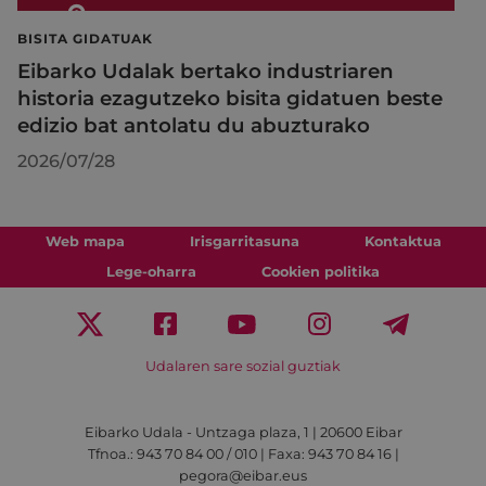
BISITA GIDATUAK
Eibarko Udalak bertako industriaren
historia ezagutzeko bisita gidatuen beste
edizio bat antolatu du abuzturako
2026/07/28
Web mapa
Irisgarritasuna
Kontaktua
Lege-oharra
Cookien politika
Udalaren sare sozial guztiak
Eibarko Udala - Untzaga plaza, 1 | 20600 Eibar
Tfnoa.: 943 70 84 00 / 010 | Faxa: 943 70 84 16 |
pegora@eibar.eus