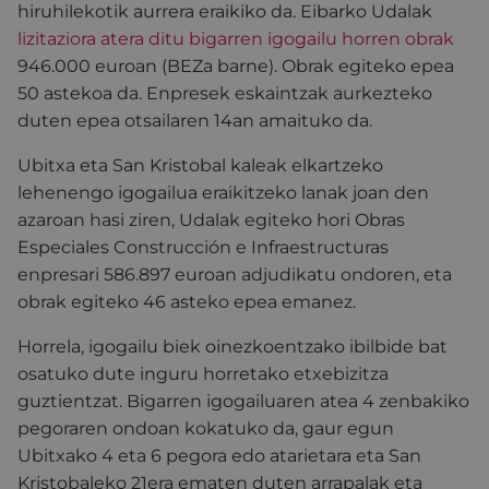
hiruhilekotik aurrera eraikiko da. Eibarko Udalak
lizitaziora atera ditu bigarren igogailu horren obrak
946.000 euroan (BEZa barne). Obrak egiteko epea
50 astekoa da. Enpresek eskaintzak aurkezteko
duten epea otsailaren 14an amaituko da.
Ubitxa eta San Kristobal kaleak elkartzeko
lehenengo igogailua eraikitzeko lanak joan den
azaroan hasi ziren, Udalak egiteko hori Obras
Especiales Construcción e Infraestructuras
enpresari 586.897 euroan adjudikatu ondoren, eta
obrak egiteko 46 asteko epea emanez.
Horrela, igogailu biek oinezkoentzako ibilbide bat
osatuko dute inguru horretako etxebizitza
guztientzat. Bigarren igogailuaren atea 4 zenbakiko
pegoraren ondoan kokatuko da, gaur egun
Ubitxako 4 eta 6 pegora edo atarietara eta San
Kristobaleko 21era ematen duten arrapalak eta