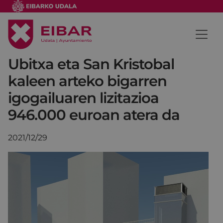
Ubitxa eta San Kristobal
kaleen arteko bigarren
igogailuaren lizitazioa
946.000 euroan atera da
2021/12/29