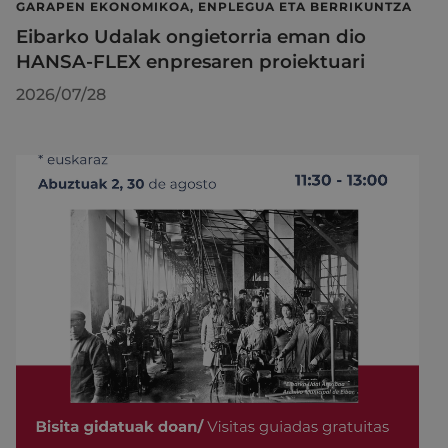
GARAPEN EKONOMIKOA, ENPLEGUA ETA BERRIKUNTZA
Eibarko Udalak ongietorria eman dio
HANSA-FLEX enpresaren proiektuari
2026/07/28