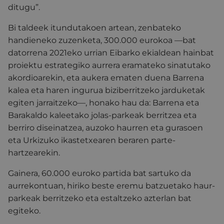
ditugu”.
Bi taldeek itundutakoen artean, zenbateko
handieneko zuzenketa, 300.000 eurokoa —bat
datorrena 2021eko urrian Eibarko ekialdean hainbat
proiektu estrategiko aurrera eramateko sinatutako
akordioarekin, eta aukera ematen duena Barrena
kalea eta haren ingurua biziberritzeko jarduketak
egiten jarraitzeko—, honako hau da: Barrena eta
Barakaldo kaleetako jolas-parkeak berritzea eta
berriro diseinatzea, auzoko haurren eta gurasoen
eta Urkizuko ikastetxearen beraren parte-
hartzearekin.
Gainera, 60.000 euroko partida bat sartuko da
aurrekontuan, hiriko beste eremu batzuetako haur-
parkeak berritzeko eta estaltzeko azterlan bat
egiteko.