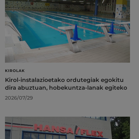
KIROLAK
Kirol-instalazioetako ordutegiak egokitu
dira abuztuan, hobekuntza-lanak egiteko
2026/07/29