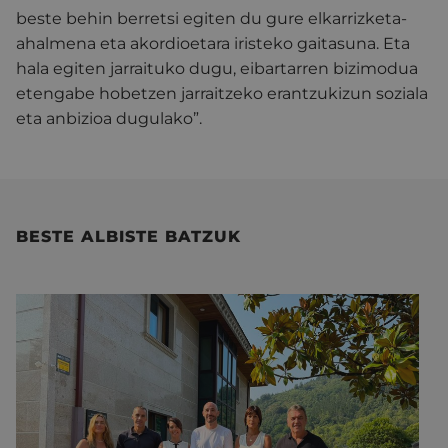
beste behin berretsi egiten du gure elkarrizketa-
ahalmena eta akordioetara iristeko gaitasuna. Eta
hala egiten jarraituko dugu, eibartarren bizimodua
etengabe hobetzen jarraitzeko erantzukizun soziala
eta anbizioa dugulako”.
BESTE ALBISTE BATZUK