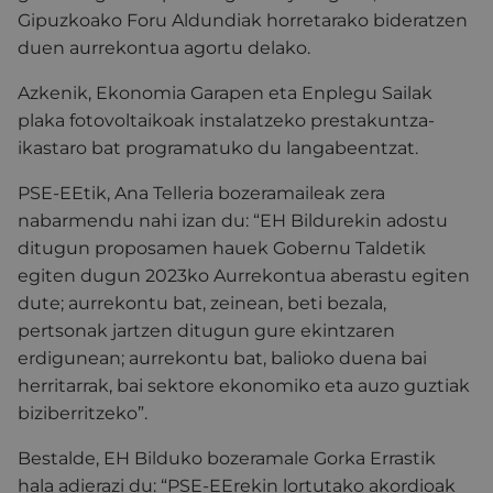
Gipuzkoako Foru Aldundiak horretarako bideratzen
duen aurrekontua agortu delako.
Azkenik, Ekonomia Garapen eta Enplegu Sailak
plaka fotovoltaikoak instalatzeko prestakuntza-
ikastaro bat programatuko du langabeentzat.
PSE-EEtik, Ana Telleria bozeramaileak zera
nabarmendu nahi izan du: “EH Bildurekin adostu
ditugun proposamen hauek Gobernu Taldetik
egiten dugun 2023ko Aurrekontua aberastu egiten
dute; aurrekontu bat, zeinean, beti bezala,
pertsonak jartzen ditugun gure ekintzaren
erdigunean; aurrekontu bat, balioko duena bai
herritarrak, bai sektore ekonomiko eta auzo guztiak
biziberritzeko”.
Bestalde, EH Bilduko bozeramale Gorka Errastik
hala adierazi du: “PSE-EErekin lortutako akordioak