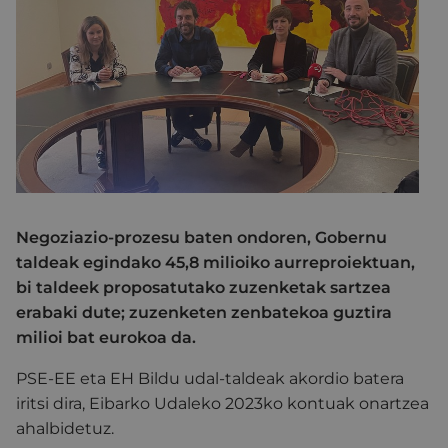
Negoziazio-prozesu baten ondoren, Gobernu
taldeak egindako 45,8 milioiko aurreproiektuan,
bi taldeek proposatutako zuzenketak sartzea
erabaki dute; zuzenketen zenbatekoa guztira
milioi bat eurokoa da.
PSE-EE eta EH Bildu udal-taldeak akordio batera
iritsi dira, Eibarko Udaleko 2023ko kontuak onartzea
ahalbidetuz.