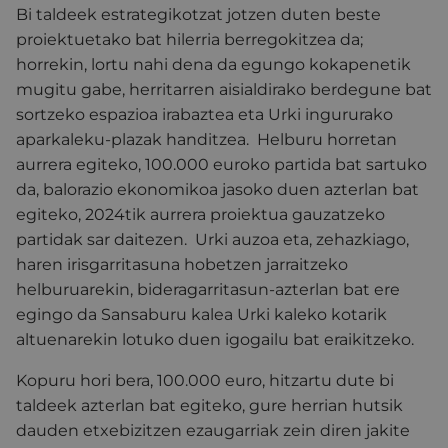
Bi taldeek estrategikotzat jotzen duten beste
proiektuetako bat hilerria berregokitzea da;
horrekin, lortu nahi dena da egungo kokapenetik
mugitu gabe, herritarren aisialdirako berdegune bat
sortzeko espazioa irabaztea eta Urki ingururako
aparkaleku-plazak handitzea. Helburu horretan
aurrera egiteko, 100.000 euroko partida bat sartuko
da, balorazio ekonomikoa jasoko duen azterlan bat
egiteko, 2024tik aurrera proiektua gauzatzeko
partidak sar daitezen. Urki auzoa eta, zehazkiago,
haren irisgarritasuna hobetzen jarraitzeko
helburuarekin, bideragarritasun-azterlan bat ere
egingo da Sansaburu kalea Urki kaleko kotarik
altuenarekin lotuko duen igogailu bat eraikitzeko.
Kopuru hori bera, 100.000 euro, hitzartu dute bi
taldeek azterlan bat egiteko, gure herrian hutsik
dauden etxebizitzen ezaugarriak zein diren jakite