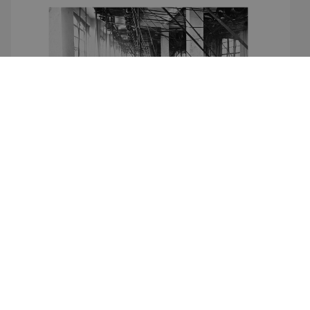
BISITA GIDATUAK
Eibarko Udalak bertako industriaren
historia ezagutzeko bisita gidatuen beste
edizio bat antolatu du abuzturako
2026/07/28