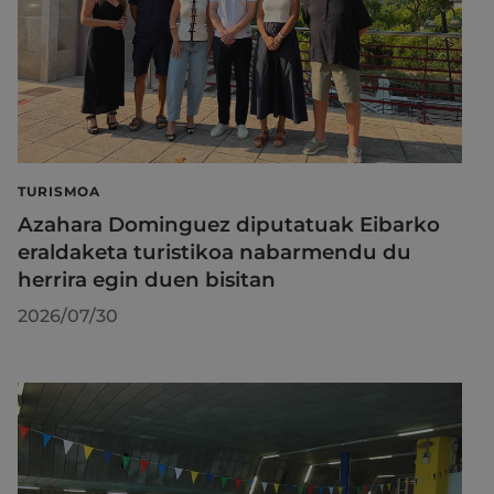
TURISMOA
Azahara Dominguez diputatuak Eibarko
eraldaketa turistikoa nabarmendu du
herrira egin duen bisitan
2026/07/30