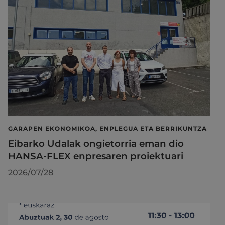
GARAPEN EKONOMIKOA, ENPLEGUA ETA BERRIKUNTZA
Eibarko Udalak ongietorria eman dio
HANSA-FLEX enpresaren proiektuari
2026/07/28