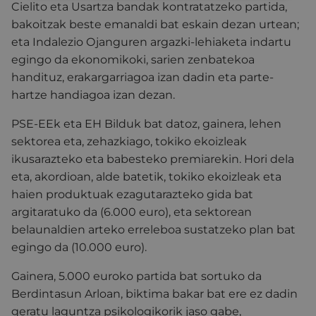
Cielito eta Usartza bandak kontratatzeko partida,
bakoitzak beste emanaldi bat eskain dezan urtean;
eta Indalezio Ojanguren argazki-lehiaketa indartu
egingo da ekonomikoki, sarien zenbatekoa
handituz, erakargarriagoa izan dadin eta parte-
hartze handiagoa izan dezan.
PSE-EEk eta EH Bilduk bat datoz, gainera, lehen
sektorea eta, zehazkiago, tokiko ekoizleak
ikusarazteko eta babesteko premiarekin. Hori dela
eta, akordioan, alde batetik, tokiko ekoizleak eta
haien produktuak ezagutarazteko gida bat
argitaratuko da (6.000 euro), eta sektorean
belaunaldien arteko erreleboa sustatzeko plan bat
egingo da (10.000 euro).
Gainera, 5.000 euroko partida bat sortuko da
Berdintasun Arloan, biktima bakar bat ere ez dadin
geratu laguntza psikologikorik jaso gabe,