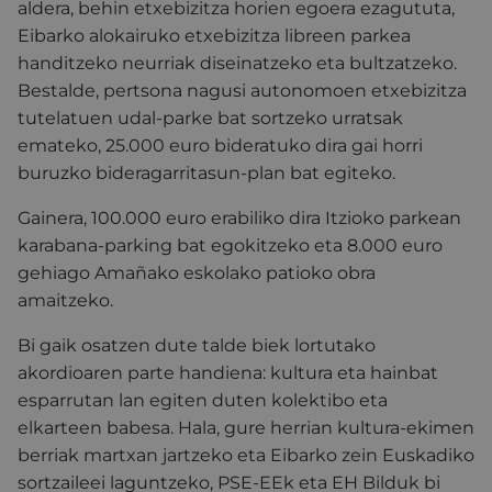
aldera, behin etxebizitza horien egoera ezagututa,
Eibarko alokairuko etxebizitza libreen parkea
handitzeko neurriak diseinatzeko eta bultzatzeko.
Bestalde, pertsona nagusi autonomoen etxebizitza
tutelatuen udal-parke bat sortzeko urratsak
emateko, 25.000 euro bideratuko dira gai horri
buruzko bideragarritasun-plan bat egiteko.
Gainera, 100.000 euro erabiliko dira Itzioko parkean
karabana-parking bat egokitzeko eta 8.000 euro
gehiago Amañako eskolako patioko obra
amaitzeko.
Bi gaik osatzen dute talde biek lortutako
akordioaren parte handiena: kultura eta hainbat
esparrutan lan egiten duten kolektibo eta
elkarteen babesa. Hala, gure herrian kultura-ekimen
berriak martxan jartzeko eta Eibarko zein Euskadiko
sortzaileei laguntzeko, PSE-EEk eta EH Bilduk bi