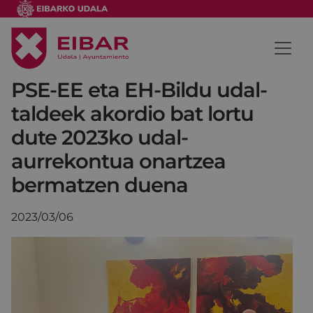
PSE-EE eta EH-Bildu udal-
taldeek akordio bat lortu
dute 2023ko udal-
aurrekontua onartzea
bermatzen duena
2023/03/06