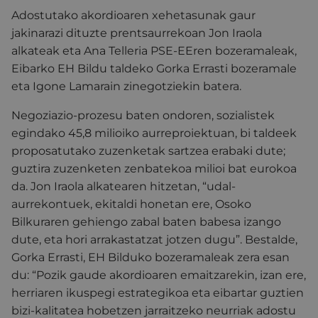
Adostutako akordioaren xehetasunak gaur
jakinarazi dituzte prentsaurrekoan Jon Iraola
alkateak eta Ana Telleria PSE-EEren bozeramaleak,
Eibarko EH Bildu taldeko Gorka Errasti bozeramale
eta Igone Lamarain zinegotziekin batera.
Negoziazio-prozesu baten ondoren, sozialistek
egindako 45,8 milioiko aurreproiektuan, bi taldeek
proposatutako zuzenketak sartzea erabaki dute;
guztira zuzenketen zenbatekoa milioi bat eurokoa
da. Jon Iraola alkatearen hitzetan, “udal-
aurrekontuek, ekitaldi honetan ere, Osoko
Bilkuraren gehiengo zabal baten babesa izango
dute, eta hori arrakastatzat jotzen dugu”. Bestalde,
Gorka Errasti, EH Bilduko bozeramaleak zera esan
du: “Pozik gaude akordioaren emaitzarekin, izan ere,
herriaren ikuspegi estrategikoa eta eibartar guztien
bizi-kalitatea hobetzen jarraitzeko neurriak adostu