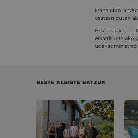
Mahaietan landut
osatzen duten ald
Bi Mahaiak sortut
elkarrizketarako 
udal-administrazio
BESTE ALBISTE BATZUK