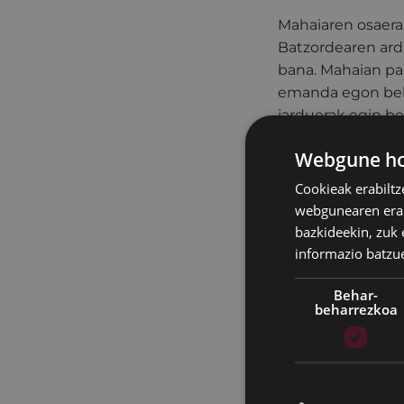
Mahaiaren osaera
Batzordearen ard
bana. Mahaian pa
emanda egon beh
jarduerak egin be
demokratikoko ar
Webgune hon
Bestalde, Nazioar
Cookieak erabiltz
soziala sustatzea
webgunearen erabi
eztabaida eta jar
bazkideekin, zuk 
pertsona guztien 
informazio batzu
eza eta gizakien 
pertsona guztieki
Behar-
beharrezkoa
artean honako ha
haien jarraipena 
toki-administrazi
kolektiboek prop
lankidetza-jardue