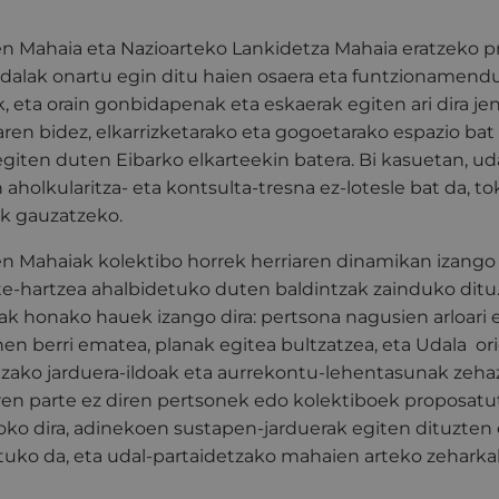
n Mahaia eta Nazioarteko Lankidetza Mahaia eratzeko 
alak onartu egin ditu haien osaera eta funtzionamend
 eta orain gonbidapenak eta eskaerak egiten ari dira j
en bidez, elkarrizketarako eta gogoetarako espazio bat 
 egiten duten Eibarko elkarteekin batera. Bi kasuetan, ud
 aholkularitza- eta kontsulta-tresna ez-lotesle bat da, 
lak gauzatzeko.
n Mahaiak kolektibo horrek herriaren dinamikan izango
te-hartzea ahalbidetuko duten baldintzak zainduko dit
k honako hauek izango dira: pertsona nagusien arloari 
n berri ematea, planak egitea bultzatzea, eta Udala or
tzako jarduera-ildoak eta aurrekontu-lehentasunak zeha
ren parte ez diren pertsonek edo kolektiboek proposatu
oko dira, adinekoen sustapen-jarduerak egiten dituzten 
atuko da, eta udal-partaidetzako mahaien arteko zehark