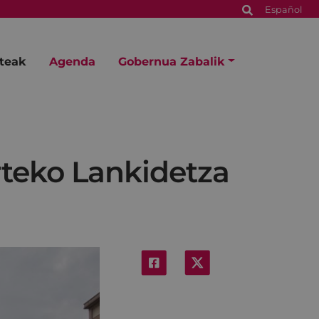
Español
steak
Agenda
Gobernua Zabalik
teko Lankidetza