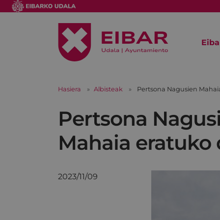
Eiba
Hasiera
Albisteak
Pertsona Nagusien Mahaia
Pertsona Nagusi
Mahaia eratuko 
2023/11/09