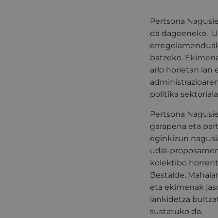
Pertsona Nagusie
da dagoeneko. Ud
erregelamenduak,
batzeko. Ekimenar
arlo horietan lan
administrazioaren
politika sektoria
Pertsona Nagusie
garapena eta par
eginkizun nagusia
udal-proposamene
kolektibo horren
Bestalde, Mahaia
eta ekimenak jas
lankidetza bultz
sustatuko da.