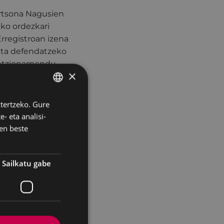
ertsona Nagusien
ko ordezkari
rregistroan izena
eta defendatzeko
funtzionamendu
×
 jasangarria eta
ztertzeko. Gure
BASQUE
o alderdi-izaerako
- eta analisi-
SPANISH
bideratzea,
en beste
 diskriminaziorik
e pobretuekiko eta
 Bere eginkizunen
Sailkatu gabe
 bultzatzea eta
unak zehazteko
en pertsonek eta
oarteko
taidetza,