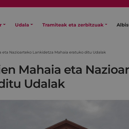
r
Udala
Tramiteak eta zerbitzuak
Albi
 eta Nazioarteko Lankidetza Mahaia eratuko ditu Udalak
en Mahaia eta Nazioar
ditu Udalak