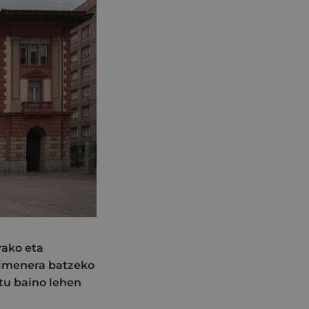
rako eta
kimenera batzeko
tu baino lehen