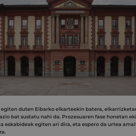
n egiten duten Eibarko elkarteekin batera, elkarrizketa
zio bat sustatu nahi da. Prozesuaren fase honetan e
 eskabideak egiten ari dira, eta espero da urtea amai
ra.