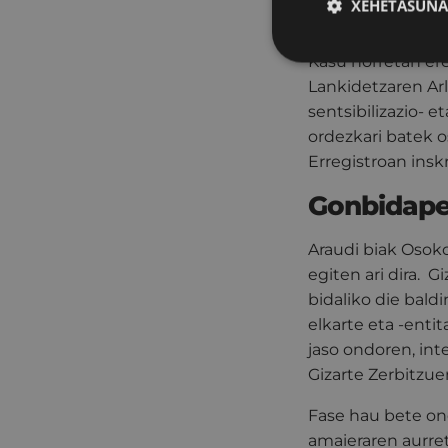
XEHETASUNA
lankidetza eta la
Kasu horretan ere
Lankidetzaren Ar
sentsibilizazio- 
ordezkari batek o
Erregistroan insk
Gonbidape
Araudi biak Osok
egiten ari dira. 
bidaliko die bald
elkarte eta -ent
jaso ondoren, int
Gizarte Zerbitzuen
Fase hau bete ond
amaieraren aurret