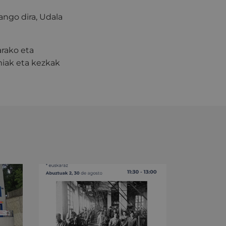
ngo dira, Udala
arako eta
miak eta kezkak