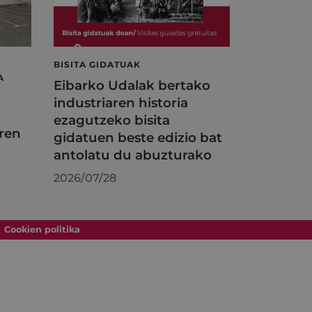
BISITA GIDATUAK
A
Eibarko Udalak bertako
industriaren historia
ezagutzeko bisita
ren
gidatuen beste edizio bat
antolatu du abuzturako
2026/07/28
Cookien politika