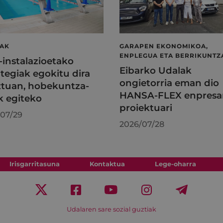
LAK
GARAPEN EKONOMIKOA,
ENPLEGUA ETA BERRIKUNTZ
l-instalazioetako
Eibarko Udalak
tegiak egokitu dira
ongietorria eman dio
tuan, hobekuntza-
HANSA-FLEX enpresa
k egiteko
proiektuari
07/29
2026/07/28
Irisgarritasuna
Kontaktua
Lege-oharra
Udalaren sare sozial guztiak