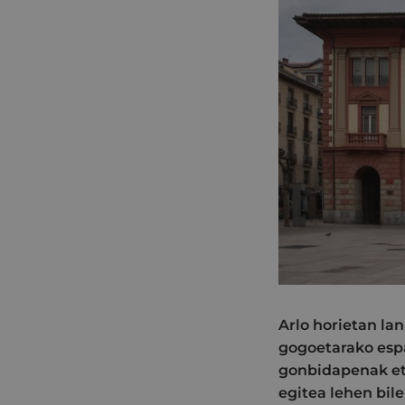
Arlo horietan la
gogoetarako espa
gonbidapenak eta
egitea lehen bile