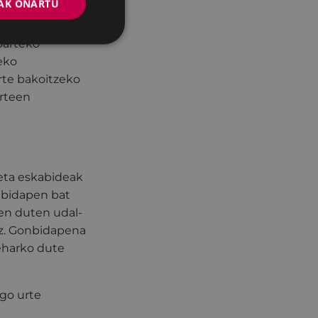
AK ONARTU
oarteko
eko
arte bakoitzeko
arteen
eta eskabideak
onbidapen bat
ten duten udal-
uz. Gonbidapena
beharko dute
ago urte