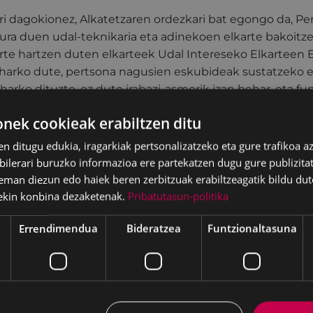
ri dagokionez, Alkatetzaren ordezkari bat egongo da, P
ura duen udal-teknikaria eta adinekoen elkarte bakoitze
rte hartzen duten elkarteek Udal Intereseko Elkarteen E
arko dute, pertsona nagusien eskubideak sustatzeko 
harko dituzte, ez dute irabazi-asmorik izan behar, eta 
aubide bat izan beharko dute.
ek cookieak erabiltzen ditu
teko Lankidetzarako Mahaiaren helburua da giza garapen
en ditugu edukia, iragarkiak pertsonalizatzeko eta gure trafikoa a
 toki- eta nazioarte-mailan; Mahaian ez dute lekurik izang
lerari buruzko informazioa ere partekatzen dugu gure publizitate
rera politikoek. Haren eginkizuna izango da udal-politika 
eman diezun edo haiek beren zerbitzuak erabiltzeagatik bildu dut
arteko berdintasuna sustatzea, eta ekitatea, tolerantzia,
ekin konbina dezaketenak.
Pribatutasun-politika
arteko elkartasuna indartzea, Eibarko gizartean herriald
ko elkartasuna eta kontzientziazioa bultzatzeko xedez.
Errendimendua
Bideratzea
Funtzionaltasuna
uek daude: aukera-berdintasunerako udal-planak egitea
egitea; jarduera-ildo orokorrak eta aurrekontu-lehentas
oari aholkularitza ematea; Mahaian parte hartzen ez dut
osatutako iradokizunak eta ekimenak jasotzea; eta nazi
rak egiten dituzten elkarteen eta erakundeen arteko par