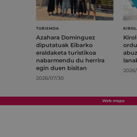
TURISMOA
KIRO
Azahara Dominguez
Kiro
diputatuak Eibarko
ordu
eraldaketa turistikoa
abuz
nabarmendu du herrira
lana
egin duen bisitan
2026/
2026/07/30
Web mapa