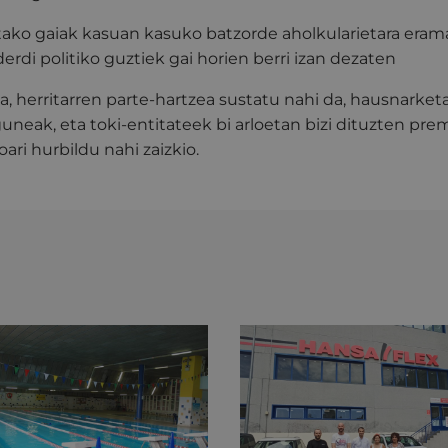
ako gaiak kasuan kasuko batzorde aholkularietara erama
erdi politiko guztiek gai horien berri izan dezaten
a, herritarren parte-hartzea sustatu nahi da, hausnarket
guneak, eta toki-entitateek bi arloetan bizi dituzten pre
ari hurbildu nahi zaizkio.