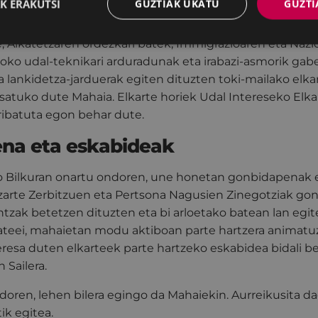
K ERAKUTSI
GUZTIAK UKATU
GUZTI
nkidetza bultzatzea.
, Alkatetzaren ordezkari batek, Immigrazioaren eta Nazi
loko udal-teknikari arduradunak eta irabazi-asmorik gab
eta lankidetza-jarduerak egiten dituzten toki-mailako elk
satuko dute Mahaia. Elkarte horiek Udal Intereseko Elk
ribatuta egon behar dute.
na eta eskabideak
o Bilkuran onartu ondoren, une honetan gonbidapenak 
Gizarte Zerbitzuen eta Pertsona Nagusien Zinegotziak g
intzak betetzen dituzten eta bi arloetako batean lan egi
itateei, mahaietan modu aktiboan parte hartzera animat
eresa duten elkarteek parte hartzeko eskabidea bidali 
 Sailera.
oren, lehen bilera egingo da Mahaiekin. Aurreikusita d
ik egitea.