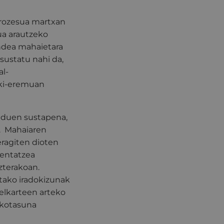
prozesua martxan
ua arautzeko
endea mahaietara
sustatu nahi da,
al-
toki-eremuan
 duen sustapena,
u. Mahaiaren
eragiten dioten
ientatzea
zterakoan.
tako iradokizunak
elkarteen arteko
akotasuna