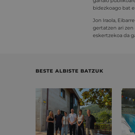
garraio publikoar
bidezkoago bat e
Jon Iraola, Eibar
gertatzen ari zen
eskertzekoa da ga
BESTE ALBISTE BATZUK