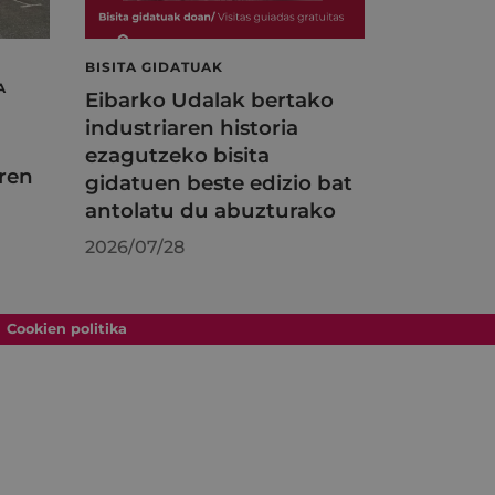
BISITA GIDATUAK
A
Eibarko Udalak bertako
industriaren historia
ezagutzeko bisita
ren
gidatuen beste edizio bat
antolatu du abuzturako
2026/07/28
Cookien politika