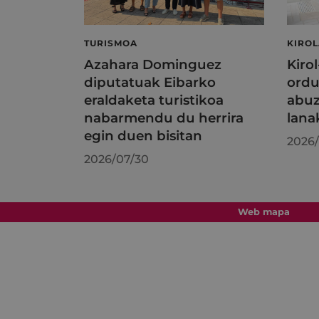
TURISMOA
KIRO
Azahara Dominguez
Kiro
diputatuak Eibarko
ordu
eraldaketa turistikoa
abuz
nabarmendu du herrira
lana
egin duen bisitan
2026/
2026/07/30
Web mapa