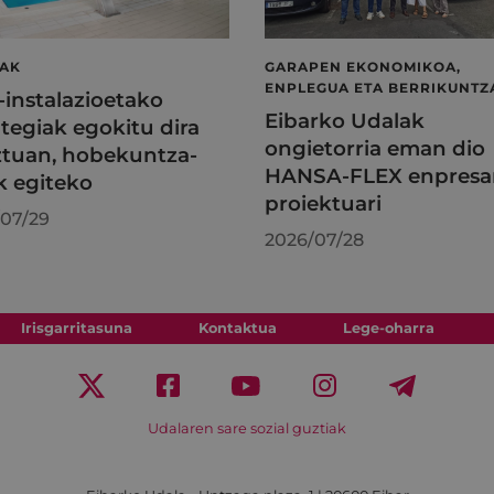
LAK
GARAPEN EKONOMIKOA,
ENPLEGUA ETA BERRIKUNTZ
l-instalazioetako
Eibarko Udalak
tegiak egokitu dira
ongietorria eman dio
tuan, hobekuntza-
HANSA-FLEX enpresa
k egiteko
proiektuari
07/29
2026/07/28
Irisgarritasuna
Kontaktua
Lege-oharra
Udalaren sare sozial guztiak