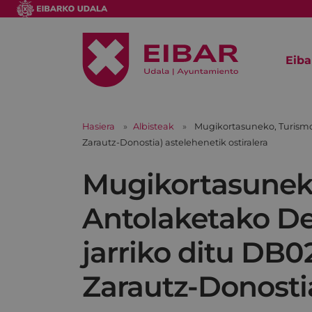
Eiba
Hasiera
Albisteak
Mugikortasuneko, Turismo
Zarautz-Donostia) astelehenetik ostiralera
Mugikortasuneko
Antolaketako D
jarriko ditu DB0
Zarautz-Donostia