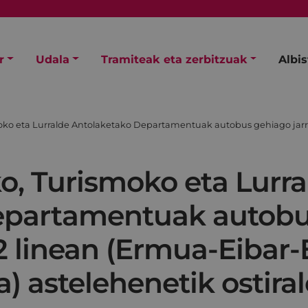
r
Udala
Tramiteak eta zerbitzuak
Albi
ko eta Lurralde Antolaketako Departamentuak autobus gehiago jarri
, Turismoko eta Lurra
epartamentuak autobu
2 linean (Ermua-Eibar-
) astelehenetik ostiral