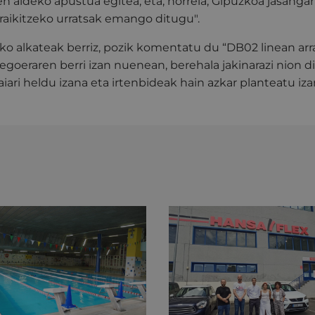
en aldeko apustua egitea, eta, horrela, Gipuzkoa jasangar
raikitzeko urratsak emango ditugu".
reko alkateak berriz, pozik komentatu du “DB02 linean ar
 egoeraren berri izan nuenean, berehala jakinarazi nion di
iari heldu izana eta irtenbideak hain azkar planteatu iza