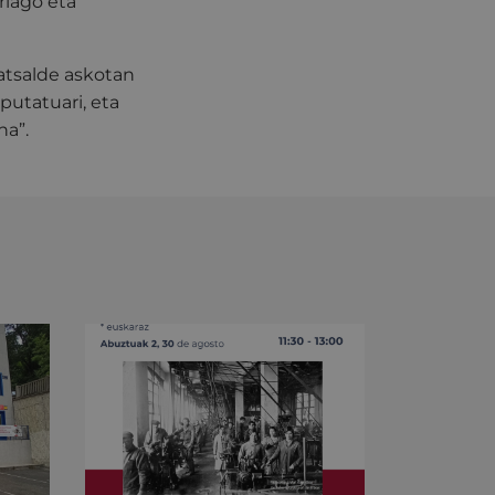
riago eta
ratsalde askotan
putatuari, eta
na”.