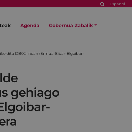
Español
steak
Agenda
Gobernua Zabalik
ko ditu DB02 linean (Ermua-Eibar-Elgoibar-
lde
s gehiago
Elgoibar-
era