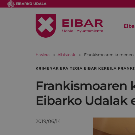
Eiba
Hasiera
Albisteak
Frankismoaren krimenen a
KRIMENAK EPAITEGIA EIBAR KEREILA FRANK
Frankismoaren k
Eibarko Udalak 
2019/06/14