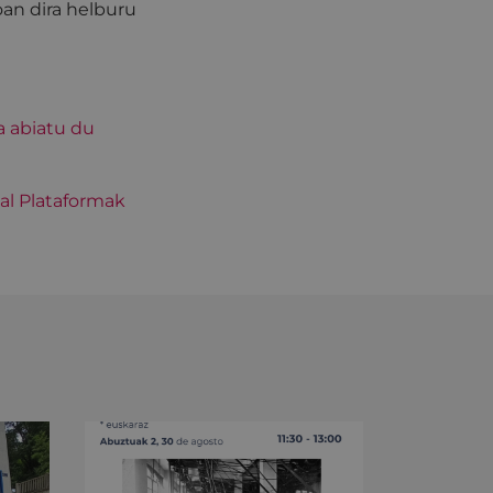
oan dira helburu
a abiatu du
al Plataformak