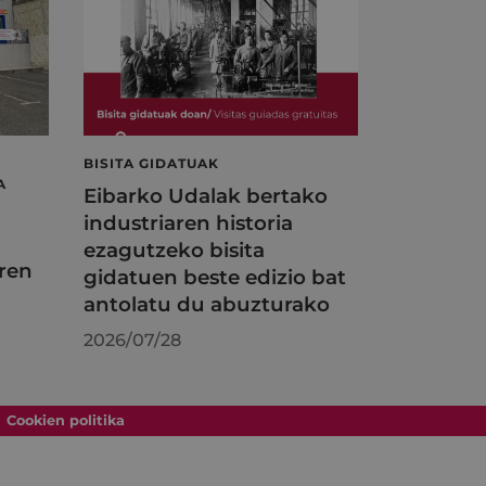
BISITA GIDATUAK
A
Eibarko Udalak bertako
industriaren historia
ezagutzeko bisita
ren
gidatuen beste edizio bat
antolatu du abuzturako
2026/07/28
Cookien politika