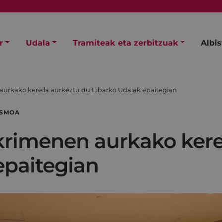
r
Udala
Tramiteak eta zerbitzuak
Albi
urkako kereila aurkeztu du Eibarko Udalak epaitegian
ISMOA
rimenen aurkako kere
epaitegian