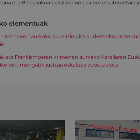
goa eta Bergarakoa bezalako udalak ere epaitegietara j
ako elementuak
n krimenen aurkako akusazio gisa aurkezteko prozedur
ak
ak eta Frankismoaren krimenen aurkako Kereilaren Eusk
iko biktimengatik justizia eskatzea adostu dute