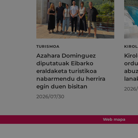
TURISMOA
KIRO
Azahara Dominguez
Kiro
diputatuak Eibarko
ordu
eraldaketa turistikoa
abuz
nabarmendu du herrira
lana
egin duen bisitan
2026/
2026/07/30
Web mapa