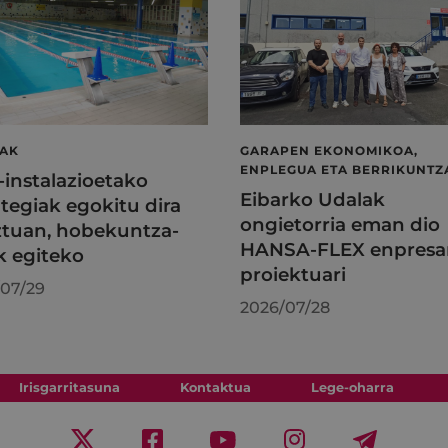
LAK
GARAPEN EKONOMIKOA,
ENPLEGUA ETA BERRIKUNTZ
l-instalazioetako
Eibarko Udalak
tegiak egokitu dira
ongietorria eman dio
tuan, hobekuntza-
HANSA-FLEX enpresa
k egiteko
proiektuari
07/29
2026/07/28
Irisgarritasuna
Kontaktua
Lege-oharra