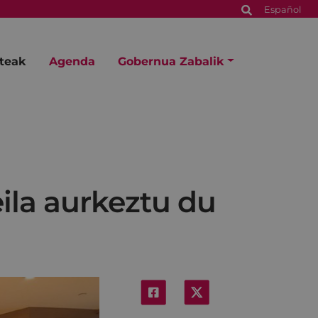
Español
steak
Agenda
Gobernua Zabalik
ila aurkeztu du