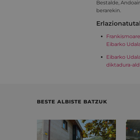
Bestalde, Andoain
berarekin.
Erlazionatut
Frankismoare
Eibarko Udal
Eibarko Udal
diktadura-ald
BESTE ALBISTE BATZUK