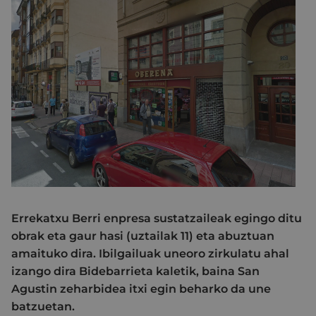
Errekatxu Berri enpresa sustatzaileak egingo ditu
obrak eta gaur hasi (uztailak 11) eta abuztuan
amaituko dira. Ibilgailuak uneoro zirkulatu ahal
izango dira Bidebarrieta kaletik, baina San
Agustin zeharbidea itxi egin beharko da une
batzuetan.