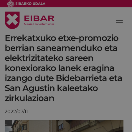
Errekatxuko etxe-promozio
berrian saneamenduko eta
elektrizitateko sareen
konexiorako lanek eragina
izango dute Bidebarrieta eta
San Agustin kaleetako
zirkulazioan
2022/07/11