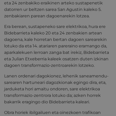
eta 24 zenbakiko eraikinen arteko sustapenetik
datorren ur beltzen sarea San Agustin kaleko 5.
zenbakiaren parean dagoenarekin lotzea.
Era berean, sustapeneko sare elektrikoa, hura ere
Bidebarrieta kaleko 20 eta 24 zenbakien artean
dagoena, kale horretan bertan dagoen sarearekin
lotuko da eta 14. atariaren pareraino eramango da,
aparkalekuen lerroan zanga bat irekiz, Bidebarrieta
eta Julian Etxeberria kaleek osatzen duten izkinan
dagoen transformazio-zentroarekin lotzeko.
Lanen ordenari dagokionez, lehenik saneamendu-
sarearen hartuneari dagozkionak egingo dira, eta,
jarduketa hori amaitu ondoren, sare elektrikoa
transformazio-zentrora lotuko da; azken horrek
bakarrik eragingo dio Bidebarrieta kaleari.
Obra horiek ibilgailuen eta oinezkoen trafikoan