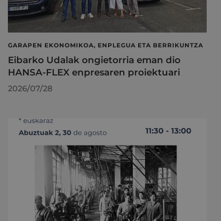
GARAPEN EKONOMIKOA, ENPLEGUA ETA BERRIKUNTZA
Eibarko Udalak ongietorria eman dio
HANSA-FLEX enpresaren proiektuari
2026/07/28