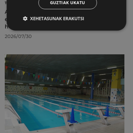
GUZTIAK UKATU
TURISMOA
Azahara Dominguez diputatuak Eibarko
XEHETASUNAK ERAKUTSI
eraldaketa turistikoa nabarmendu du
herrira egin duen bisitan
2026/07/30