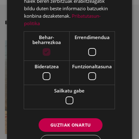
haiek beren zerbitzuak erabiltzeagatik
bildu duten beste informazio batzuekin
konbina dezaketenak.
Pribatutasun-
BESTE ALBISTE BATZUK
politika
Behar-
Errendimendua
beharrezkoa
Bideratzea
Funtzionaltasuna
Sailkatu gabe
GUZTIAK ONARTU