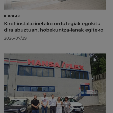
KIROLAK
Kirol-instalazioetako ordutegiak egokitu
dira abuztuan, hobekuntza-lanak egiteko
2026/07/29