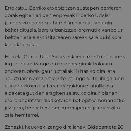
Errekatxu Berriko etxebizitzen sustapen berriaren
obrak egiten ari den enpresak Eibarko Udalari
jakinarazi dio eremu horretan hainbat lan egin
behar dituela, bere urbanizazio-eremutik kanpo ur
beltzen eta elektrizitatearen sareak sare publikora
konektatzeko.
Horrela, Obren Udal Sailak eskaera aztertu eta lanek
ingurunean izango dituzten eraginak baloratu
ondoren, obrak gaur (uztailak 11) hasiko dira eta
abuztuaren amaierara arte iraungo dute; ibilgailuen
eta oinezkoen trafikoari dagokionez, ahalik eta
aldaketa gutxien eragiten saiatuko dira. Nolanahi
ere, plangintzan aldaketaren bat egitea beharrezko
joz gero, behar besteko aurrerapenez jakinaraziko
zaie herritarrei.
Zehazki, hauexek izango dira lanak: Bidebarrieta 20