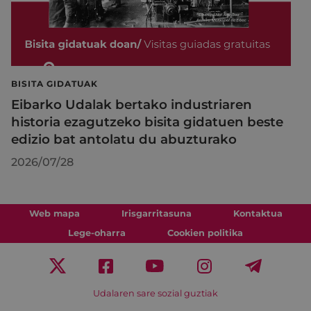
BISITA GIDATUAK
Eibarko Udalak bertako industriaren
historia ezagutzeko bisita gidatuen beste
edizio bat antolatu du abuzturako
2026/07/28
Web mapa
Irisgarritasuna
Kontaktua
Lege-oharra
Cookien politika
Udalaren sare sozial guztiak