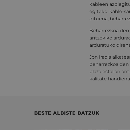
kableen azpiegit
egiteko, kable-sa
dituena, beharre
Beharrezkoa den e
antzokiko ardurad
arduratuko diren
Jon Iraola alkate
beharrezkoa den t
plaza estalian ant
kalitate handienar
BESTE ALBISTE BATZUK