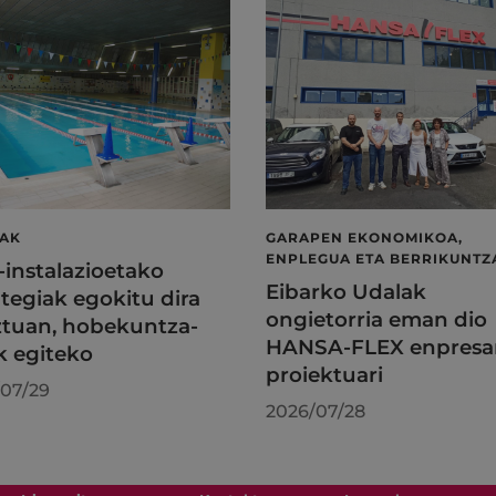
LAK
GARAPEN EKONOMIKOA,
ENPLEGUA ETA BERRIKUNTZ
l-instalazioetako
Eibarko Udalak
tegiak egokitu dira
ongietorria eman dio
tuan, hobekuntza-
HANSA-FLEX enpresa
k egiteko
proiektuari
07/29
2026/07/28