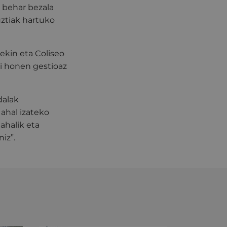
 behar bezala
uztiak hartuko
ekin eta Coliseo
ri honen gestioaz
dalak
ahal izateko
 ahalik eta
iz”.