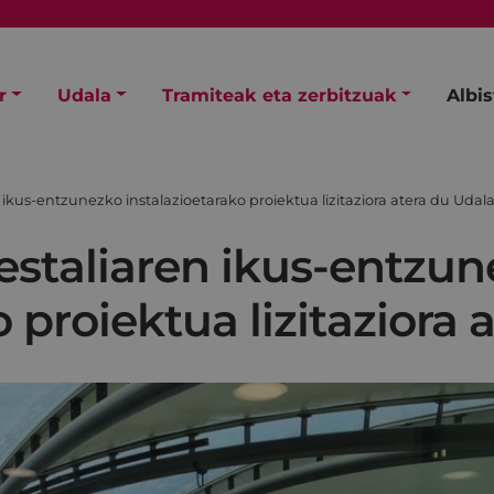
r
Udala
Tramiteak eta zerbitzuak
Albi
 ikus-entzunezko instalazioetarako proiektua lizitaziora atera du Udal
estaliaren ikus-entzu
o proiektua lizitaziora