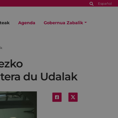
Español
steak
Agenda
Gobernua Zabalik
ak
nezko
 atera du Udalak