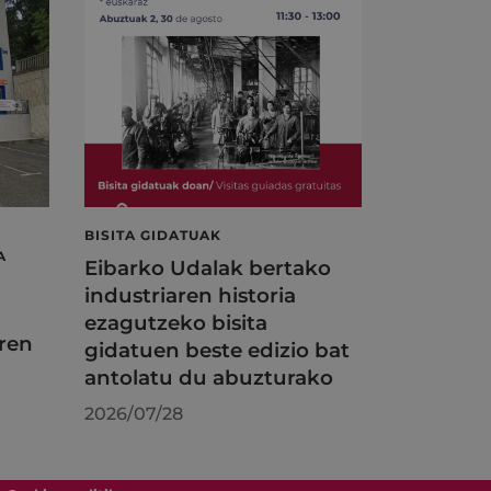
BISITA GIDATUAK
A
Eibarko Udalak bertako
industriaren historia
ezagutzeko bisita
ren
gidatuen beste edizio bat
antolatu du abuzturako
2026/07/28