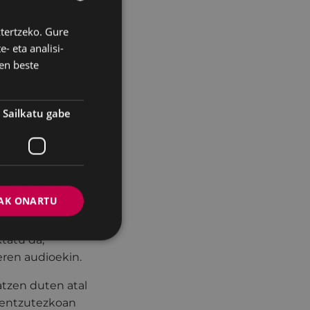
ztertzeko. Gure
BASQUE
ardueren ikus-
- eta analisi-
SPANISH
en beste
dira, azpiegitura
zaien hainbat
Sailkatu gabe
skarri digitalean
dio-ekipo
konpainietakoak,
AK ONARTU
da, bideoko
tatu da,
eren audioekin.
atzen duten atal
s-entzutezkoan