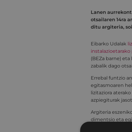
Lanen aurrekont
otsailaren 14ra 
ditu argiteria, s
Eibarko Udalak
l
instalazioetarako
(BEZa barne) eta 
zabalik dago otsai
Errebal funtzio a
egitasmoaren helb
lizitaziora atera
azpiegiturak jasot
Argiteria eszeni
dimentsio eta egi
erantzuteko. Jard