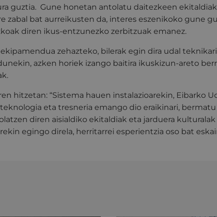
ura guztia. Gune honetan antolatu daitezkeen ekitaldiak
re zabal bat aurreikusten da, interes eszenikoko gune g
zkoak diren ikus-entzunezko zerbitzuak emanez.
kipamendua zehazteko, bilerak egin dira udal teknikari
unekin, azken horiek izango baitira ikuskizun-areto ber
ak.
aren hitzetan: “Sistema hauen instalazioarekin, Eibarko U
eknologia eta tresneria emango dio eraikinari, bermatu 
olatzen diren aisialdiko ekitaldiak eta jarduera kulturalak
ekin egingo direla, herritarrei esperientzia oso bat eskain