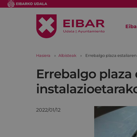
Eiba
Hasiera
Albisteak
Errebalgo plaza estaliaren
Errebalgo plaza 
instalazioetarak
2022/01/12