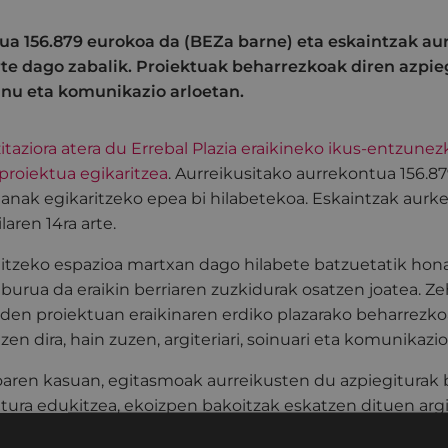
ua 156.879 eurokoa da (BEZa barne) eta eskaintzak au
arte dago zabalik. Proiektuak beharrezkoak diren azpie
oinu eta komunikazio arloetan.
izitaziora atera du Errebal Plazia eraikineko ikus-entzunez
 proiektua egikaritzea
. Aurreikusitako aurrekontua 156.8
lanak egikaritzeko epea bi hilabetekoa. Eskaintzak aur
laren 14ra arte.
nitzeko espazioa martxan dago hilabete batzuetatik hona
urua da eraikin berriaren zuzkidurak osatzen joatea. Zeh
ko den proiektuan eraikinaren erdiko plazarako beharrezk
zen dira, hain zuzen, argiteriari, soinuari eta komunikazi
koaren kasuan, egitasmoak aurreikusten du azpiegiturak
tura edukitzea, ekoizpen bakoitzak eskatzen dituen argi
uera horretan jasotzen da zirkuituak, kontrol- eta erregu