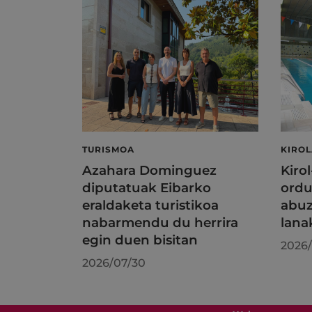
TURISMOA
KIRO
Azahara Dominguez
Kiro
diputatuak Eibarko
ordu
eraldaketa turistikoa
abuz
nabarmendu du herrira
lana
egin duen bisitan
2026/
2026/07/30