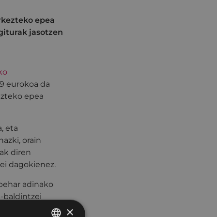
rkezteko epea
giturak jasotzen
ko
79 eurokoa da
kezteko epea
, eta
azki, orain
oak diren
oei dagokienez.
 behar adinako
-baldintzei
lazio-gela eta
×