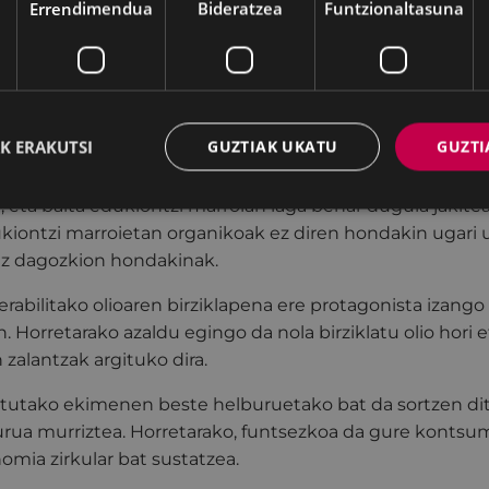
Errendimendua
Bideratzea
Funtzionaltasuna
n sailak informaziogune bat jarriko du Untzagan, harma
go da Eibarko birziklatzearen egoeraz eta oro har hond
antziaz, bereziki materia organikoa.
rtzen dugun zaborraren % 40 materia organikoz osatua d
K ERAKUTSI
GUZTIAK UKATU
GUZTI
. Horregatik, ezinbestekoa da jakitea zerekin bete ditz
ankomunitateak doan banatzen dituen poltsa bereziak
, eta baita edukiontzi marroian laga behar dugula jakite
kiontzi marroietan organikoak ez diren hondakin ugari utz
 ez dagozkion hondakinak.
rabilitako olioaren birziklapena ere protagonista izango 
 Horretarako azaldu egingo da nola birziklatu olio hori et
 zalantzak argituko dira.
tutako ekimenen beste helburuetako bat da sortzen d
ua murriztea. Horretarako, funtsezkoa da gure kontsu
omia zirkular bat sustatzea.