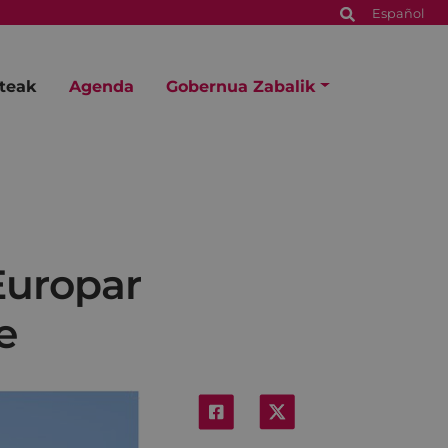
Español
steak
Agenda
Gobernua Zabalik
Europar
e