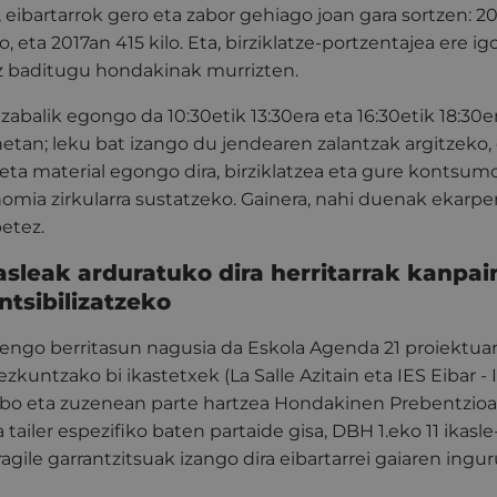
 eibartarrok gero eta zabor gehiago joan gara sortzen: 2
o, eta 2017an 415 kilo. Eta, birziklatze-portzentajea ere ig
ez baditugu hondakinak murrizten.
abalik egongo da 10:30etik 13:30era eta 16:30etik 18:30e
etan; leku bat izango du jendearen zalantzak argitzeko,
eta material egongo dira, birziklatzea eta gure kontsum
omia zirkularra sustatzeko. Gainera, nahi duenak ekarp
betez.
asleak arduratuko dira herritarrak kanpa
ntsibilizatzeko
engo berritasun nagusia da Eskola Agenda 21 proiektua
kuntzako bi ikastetxek (La Salle Azitain eta IES Eibar - I
bo eta zuzenean parte hartzea Hondakinen Prebentzioa
 tailer espezifiko baten partaide gisa, DBH 1.eko 11 ikasle
ragile garrantzitsuak izango dira eibartarrei gaiaren ing