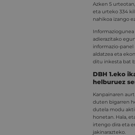
Azken 5 urteotan,
eta urteko 334 kil
nahikoa izango 
Informaziogunea z
adierazitako egun
informazio-panel 
aldatzea eta ekon
ditu inkesta bat 
DBH 1.eko ik
helburuez se
Kanpainaren aurt
duten bigarren hez
dutela modu akti
honetan. Hala, eta
irtengo dira eta e
jakinarazteko.