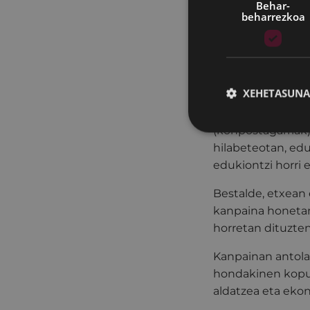
Behar-
Udaleko Ingurume
beharrezkoa
informazioa eman
bereiztearen garr
Gure etxeetan so
XEHETASUNA
janari-hondakinez
Debabarrenako M
(konpostagarriak)
hilabeteotan, edu
edukiontzi horri
Bestalde, etxean e
kanpaina honetan.
horretan dituzten
Kanpainan antola
hondakinen kopur
aldatzea eta ekon