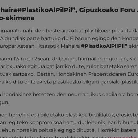
ahaira#PlastikoAlPilPil”, Gipuzkoako Foru
zio-ekimena
imarratu nahi den beste arazo bat plastikoen pilaketa da
Aldundiak parte hartuko du Eibarren egingo den Hond
ropar Astean, “Itsasotik Mahaira
#PlastikoAlPilPil
”
eki
oaren 17an eta 25ean, Untzagan, harmailen inguruan, 3 x 
r itxurako egitura bat jarriko dute, zuloz betetako sarez 
ktuak sartzeko. Bertan, Hondakinen Prebentzioaren Eur
lko ditu ontziak eta plastikozko bilgarri garbiak (plasti
 hondakinez betetzen den neurrian, ikus dadila era hor
gun.
en horrekin eta bildutako plastikoa birziklatuz, eroskete
garri egiteko konpromisoa hartu du: lehenik, hari bihurtu
 ehun horrekin poltsak egingo dituzte. Horrekin batera,
ira publizitate-olanen hondakinekin, alegia,
www.sindesp