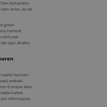
013an biztanleko
o den arren, ez da
ra goian
 eta hainbat
o-ohiturak
enak egin ahalko
inaren
n parte hartzen
sasi) erabaki
ren Europar Aste
-talde kalera
uruko informazioa