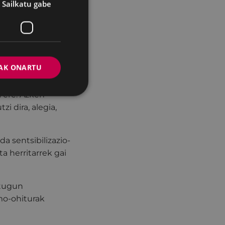
Sailkatu gabe
ilen aldean; han
akinak ondo
ago, batez ere,
AK ONARTU
akegun
a ere. Azken
i dira, alegia,
da sentsibilizazio-
a herritarrek gai
itugun
mo-ohiturak