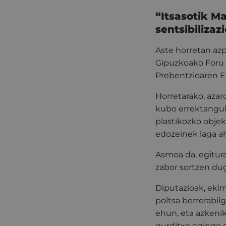
“Itsasotik M
sentsibiliza
Aste horretan azp
Gipuzkoako Foru 
Prebentzioaren Eu
Horretarako, azar
kubo errektangula
plastikozko obje
edozeinek laga aha
Asmoa da, egitura
zabor sortzen du
Diputazioak, ekim
poltsa berrerabil
ehun, eta azkenik
gurditxo egingo d