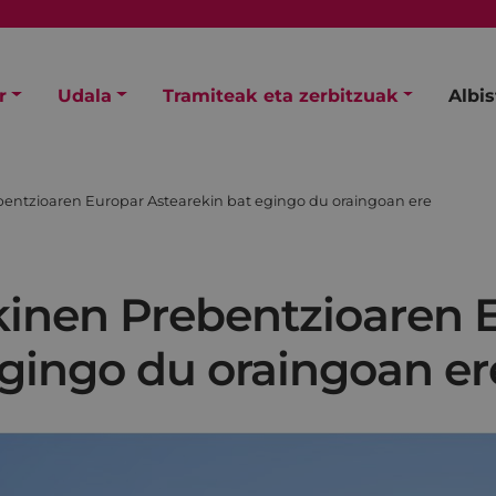
r
Udala
Tramiteak eta zerbitzuak
Albi
entzioaren Europar Astearekin bat egingo du oraingoan ere
inen Prebentzioaren 
egingo du oraingoan er