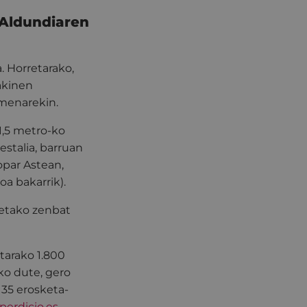
 Aldundiaren
. Horretarako,
akinen
menarekin.
1,5 metro-ko
estalia, barruan
opar Astean,
koa bakarrik).
retako zenbat
tarako 1.800
ko dute, gero
 35 erosketa-
erdicio.es